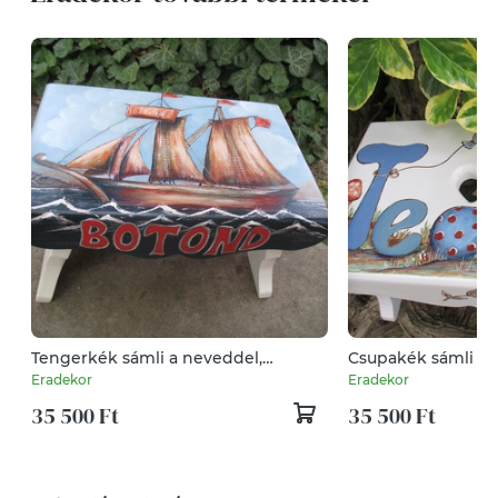
Tengerkék sámli a neveddel,
Csupakék sámli a 
kisfiúknak
kisfiúknak
Eradekor
Eradekor
35 500 Ft
35 500 Ft