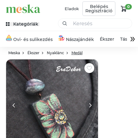
Belépés
0
Eladok
Regisztráció
Kategóriák
»
Ékszer
Táska
Ovi- és sulikezdés
Nászajándék
Meska
Ékszer
Nyaklánc
Medál