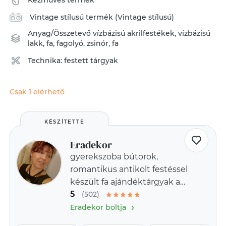
Kézműves termék
Vintage stílusú termék (Vintage stílusú)
Anyag/Összetevő
vízbázisú akrilfestékek
,
vízbázisú
lakk
,
fa
,
fagolyó
,
zsinór
,
fa
Technika:
festett tárgyak
Csak 1 elérhető
KÉSZÍTETTE
Eradekor
gyerekszoba bútorok,
romantikus antikolt festéssel
készült fa ajándéktárgyak a
5
provence-i stílus jegyében
(502)
›
Eradekor boltja