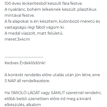
100 éves léckerítésből készült fára festve.
A nyaklánc, bohém lelkeknek készült, plasztikus
mintával festve.
A fa alapokat is én készítem, különböző méretű és
vastagságú régi fából vágom ki.
A medál viaszolt, matt felületű.
méret:3x4cm
---------------------------
Kedves Érdeklődőnk!
A konkrét rendelés előre utalás után jön létre, erre
3 NAP áll rendelkezésre.
Ha TÁROLÓ LÁDÁT vagy SÁMLIT szeretnél rendelni,
előbb belső üzenetben előre írd meg a kívánt
elkészülés, alkalom