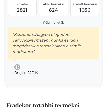
Követői
Aktív termékei
Eladott termékei
2821
624
1056
Róla mondták
“Köszönöm.Nagyon elégedett
vagyok,precíz szép munka és időn
megérkezik a termék.Már a 2. sámlit
rendeltem.”
Brigitta822114
Eradekor további termékei