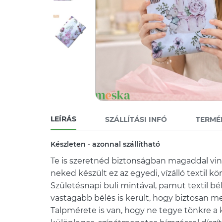
LEÍRÁS
SZÁLLÍTÁSI INFÓ
TERMÉ
Készleten - azonnal szállítható
Te is szeretnéd biztonságban magaddal vi
neked készült ez az egyedi, vízálló textil k
Születésnapi buli mintával, pamut textil b
vastagabb bélés is került, hogy biztosan m
Talpmérete is van, hogy ne tegye tönkre a k