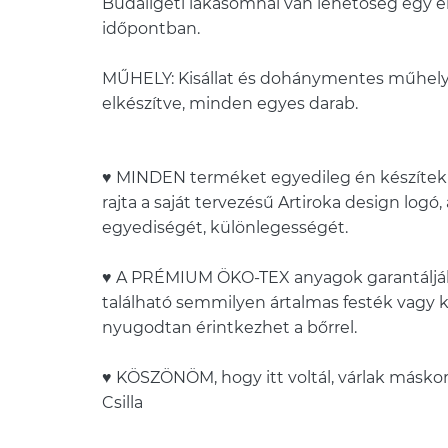
Budaligeti lakásomnál van lehetőség egy 
időpontban.
MŰHELY: Kisállat és dohánymentes műhel
elkészítve, minden egyes darab.
♥ MINDEN terméket egyedileg én készítek é
rajta a saját tervezésű Artiroka design logó
egyediségét, különlegességét.
♥ A PRÉMIUM ÖKO-TEX anyagok garantáljá
található semmilyen ártalmas festék vagy k
nyugodtan érintkezhet a bőrrel.
♥ KÖSZÖNÖM, hogy itt voltál, várlak máskor 
Csilla