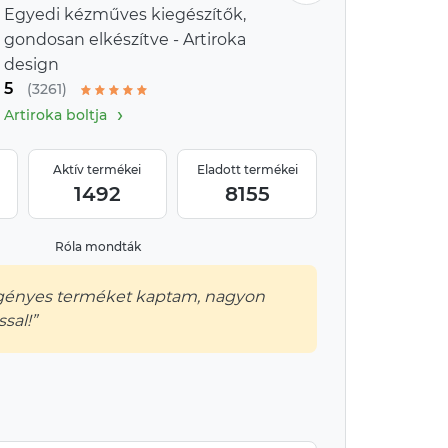
Egyedi kézműves kiegészítők,
gondosan elkészítve - Artiroka
design
5
(3261)
›
Artiroka boltja
Aktív termékei
Eladott termékei
1492
8155
Róla mondták
igényes terméket kaptam, nagyon
ssal!”