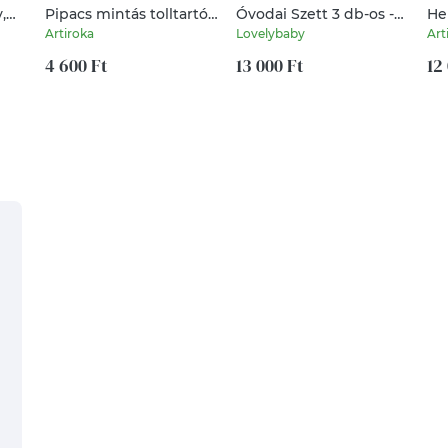
,
Pipacs mintás tolltartó
Óvodai Szett 3 db-os -
He
neszesszer,
Ruhazsák, tornazsák és
ÓV
Artiroka
Lovelybaby
Art
szemüvegtok - Artiroka
tisztasági zsák "focis"-
ak
design
4 600 Ft
sötétkék
13 000 Ft
12