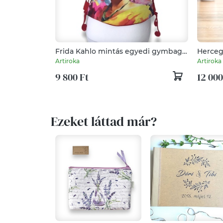
Frida Kahlo mintás egyedi gymbag
Herceg
hátizsák - Artiroka
ZSÁK -
Artiroka
Artiroka
9 800 Ft
12 000
Ezeket láttad már?