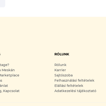
S
RÓLUNK
ntage?
Rólunk
a Meskán
Karrier
arketplace
Sajtószoba
ás
Felhasználási feltételek
ánlat
Elállási feltételek
g, Kapcsolat
Adatkezelési tájékoztató