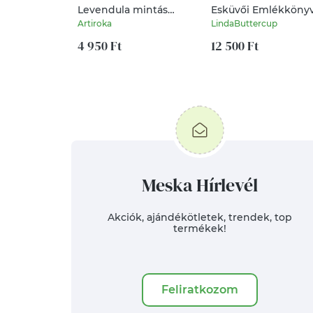
Levendula mintás
Esküvői Emlékkönyv
nagyméretű neszesszer
Vendégkönyv, pajta,
Artiroka
LindaButtercup
rusztikus, bohém,
4 950 Ft
zsákvászon, natúr,
12 500 Ft
barna
Meska Hírlevél
Akciók, ajándékötletek, trendek, top
termékek!
Feliratkozom