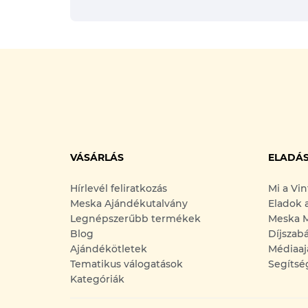
VÁSÁRLÁS
ELADÁ
Hírlevél feliratkozás
Mi a Vi
Meska Ajándékutalvány
Eladok 
Legnépszerűbb termékek
Meska M
Blog
Díjszab
Ajándékötletek
Médiaaj
Tematikus válogatások
Segítsé
Kategóriák