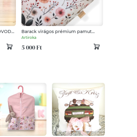
ÓVODAI
Barack virágos prémium pamut
KÖNYVTOK - Artiroka
Artiroka
5 000 Ft