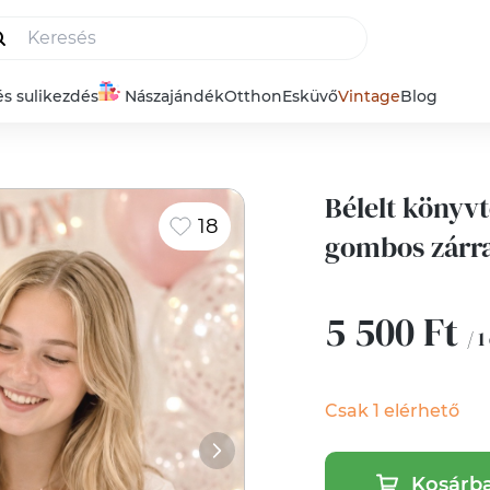
és sulikezdés
Nászajándék
Otthon
Esküvő
Vintage
Blog
Bélelt könyvt
18
gombos zárra
5 500 Ft
/ 1
Csak 1 elérhető
Kosárb