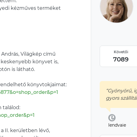
tettem.
egyedi kézműves terméket
Követői
s András, Világkép című
7089
 keskenyebb könyvet is,
tón is látható.
rendelhető könyvtokjaimat:
“Gyönyörű, 
6877&o=shop_order&p=1
gyors szállítá
találod:
hop_order&p=1
lendvaie
II. kerületben lévő,