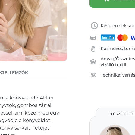
Késztermék, azo
Kézműves ter
Anyag/Összete
vízálló textil
KJELLEMZŐK
Technika:
varrá
nni a könyvedet? Akkor
önyvtok, gombos zárral.
éléssel, ami közé még egy
KÉSZÍTETTE
egvédje a könyveidet.
önyv sarkait. Tetejét