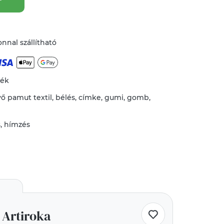
nnal szállítható
mék
vő
pamut textil
,
bélés
,
címke
,
gumi
,
gomb
,
s
,
hímzés
Artiroka