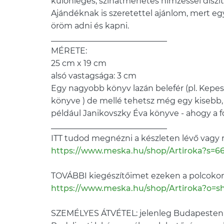
különleges, színátmenetes hímzéssel díszí
Ajándéknak is szeretettel ajánlom, mert 
öröm adni és kapni.
_____________________________
MÉRETE:
25 cm x 19 cm
alsó vastagsága: 3 cm
Egy nagyobb könyv lazán belefér (pl. Kepe
könyve ) de mellé tehetsz még egy kisebb,
például Janikovszky Éva könyve - ahogy a fo
_____________________________
ITT tudod megnézni a készleten lévő vagy 
https://www.meska.hu/shop/Artiroka?s=6
TOVÁBBI kiegészítőimet ezeken a polcokon 
https://www.meska.hu/shop/Artiroka?o=s
SZEMÉLYES ÁTVÉTEL: jelenleg Budapesten a 