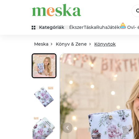
Kategóriák
Ékszer
Táska
Ruha
Játék
Ovi- 
Meska
Könyv & Zene
Könyvtok