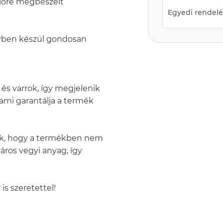
előre megbeszélt
Egyedi rendelés
yben készül gondosan
s varrok, így megjelenik
, ami garantálja a termék
k, hogy a termékben nem
áros vegyi anyag, így
is szeretettel!