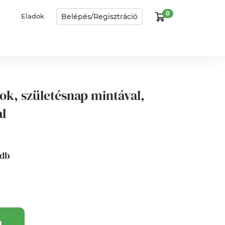
0
Belépés/
Regisztráció
Eladok
ok, születésnap mintával,
l
 db
a