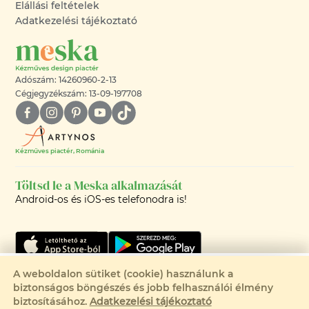
Elállási feltételek
Adatkezelési tájékoztató
Adószám: 14260960-2-13
Cégjegyzékszám: 13-09-197708
Kézműves piactér, Románia
Töltsd le a Meska alkalmazását
Android-os és iOS-es telefonodra is!
Csak 1 elérhető
A weboldalon sütiket (cookie) használunk a
biztonságos böngészés és jobb felhasználói élmény
Eladva
©2008-2026 - MESKA.HU -
biztosításához.
Adatkezelési tájékoztató