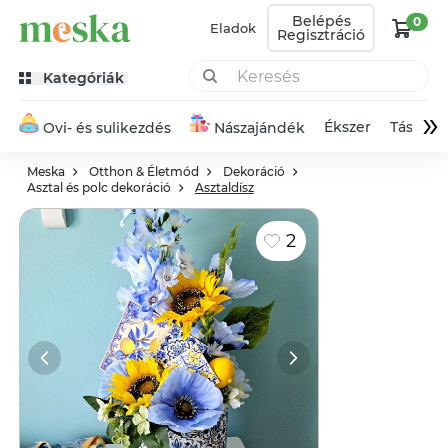
Belépés
0
Eladok
Regisztráció
Kategóriák
»
Ékszer
Táska
Ovi- és sulikezdés
Nászajándék
Meska
Otthon & Életmód
Dekoráció
Asztal és polc dekoráció
Asztaldísz
2