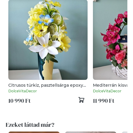
Citrusos türkiz, pasztellsárga epoxy
Mediterrán kisváro
asztaldísz frangipáni virággal 💙🌺🍈
körbefutott házikó
DolceVitaDecor
DolceVitaDecor
🍋
10 990 Ft
11 990 Ft
Ezeket láttad már?