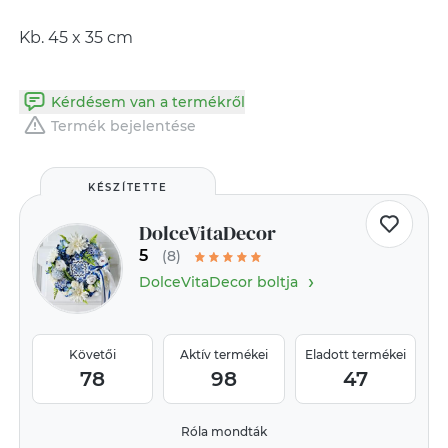
Kb. 45 x 35 cm
Kérdésem van a termékről
Termék bejelentése
KÉSZÍTETTE
DolceVitaDecor
5
(8)
›
DolceVitaDecor boltja
Követői
Aktív termékei
Eladott termékei
78
98
47
Róla mondták