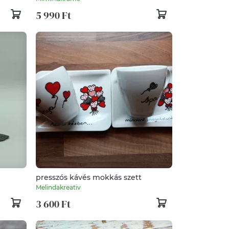
5 990 Ft
presszós kávés mokkás szett
Melindakreativ
3 600 Ft