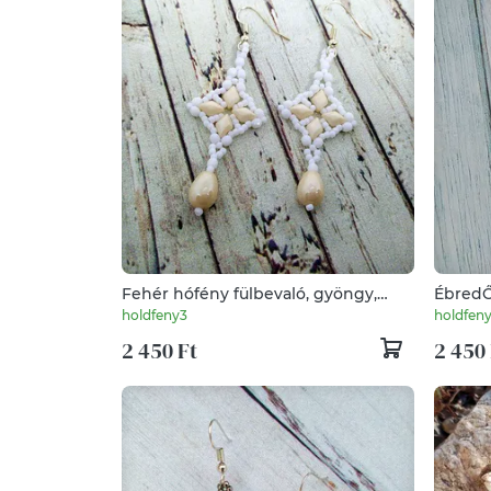
Fehér hófény fülbevaló, gyöngy,
ÉbredŐ
gyöngyfülbevaló, gyöngy ékszer
gyöngy
holdfeny3
holdfen
2 450 Ft
2 450 