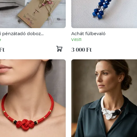
i pénzátadó doboz
Achát fülbevaló
ártyával - szív
e
Vitti11
Ft
3 000 Ft