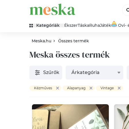
Kategóriák
Ékszer
Táska
Ruha
Játék
Ovi- 
Meska.hu
Összes termék
Meska összes termék
Szűrők
Árkategória
Kézműves
Alapanyag
Vintage