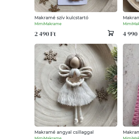
Makramé szív kulcstartó
Makram
MimiMakrame
MimiMa
2 490 Ft
4 990 
Makramé angyal csillaggal
Makram
MimiMakrame
MimiMa