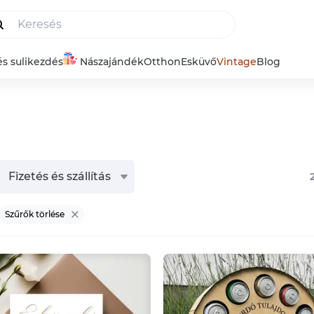
és sulikezdés
Nászajándék
Otthon
Esküvő
Vintage
Blog
Fizetés és szállítás
Szűrők törlése