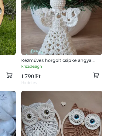
Kézműves horgolt csipke angyal
k
(rusztikus törtfehér)
krizadesign
1 790 Ft
Hirdetés