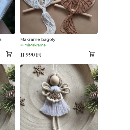
sal
Makramé bagoly
MimiMakrame
11 990 Ft