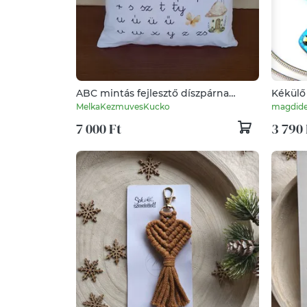
ABC mintás fejlesztő díszpárna
Kékülő 
tündéres
üvegéks
MelkaKezmuvesKucko
magdide
fülbeva
7 000 Ft
3 790 