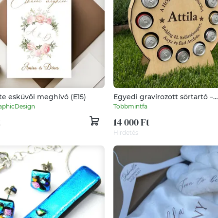
te esküvői meghívó (E15)
Egyedi gravírozott sörtartó –
különleges ajándék férfiakna
raphicDesign
Tobbmintfa
t
14 000 Ft
Hirdetés