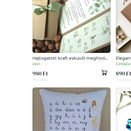
Hajtogatott kraft esküvői meghívó
Elegan
greenery festett eukaliptusz ággal
viori
CintiaG
980 Ft
890 F
Hirdetés
Hirdetés