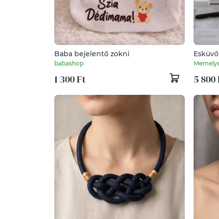
Baba bejelentő zokni
Esküvő
kísérők
babashop
Memely
1 300 Ft
5 800 