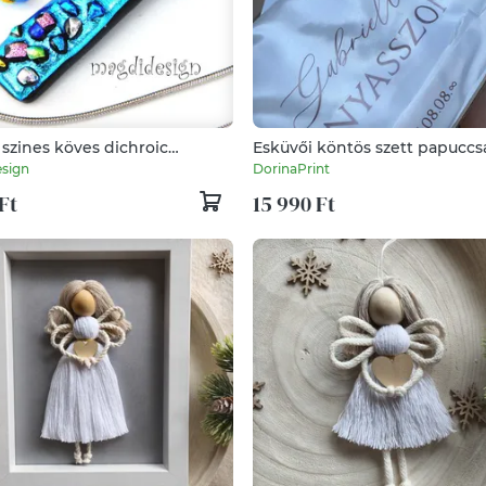
szines köves dichroic
Esküvői köntös szett papucc
zer szett nyaklánc stiftes
sign
DorinaPrint
ló
Ft
15 990 Ft