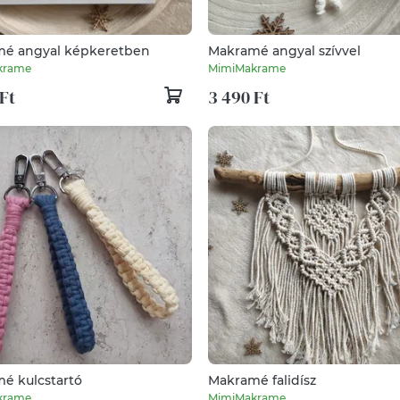
é angyal képkeretben
Makramé angyal szívvel
krame
MimiMakrame
Ft
3 490 Ft
é kulcstartó
Makramé falidísz
krame
MimiMakrame