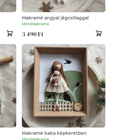
Makramé angyal jégcsillaggal
MimiMakrame
3 490 Ft
Makramé baba képkeretben
MimiMakrame