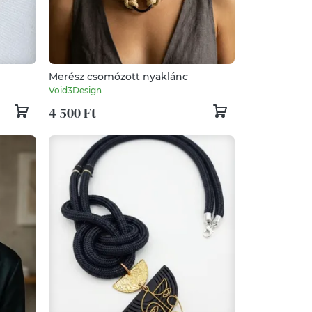
Merész csomózott nyaklánc
Void3Design
4 500 Ft