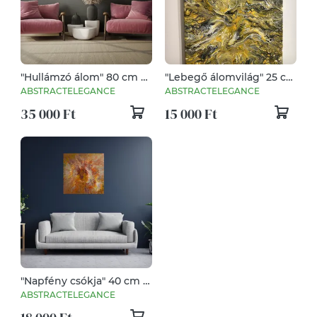
"Hullámzó álom" 80 cm X
"Lebegő álomvilág" 25 cm
60 cm
X 35 cm
ABSTRACTELEGANCE
ABSTRACTELEGANCE
35 000 Ft
15 000 Ft
"Napfény csókja" 40 cm X
40 cm
ABSTRACTELEGANCE