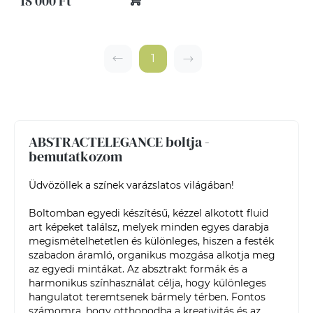
18 000 Ft
1
ABSTRACTELEGANCE boltja -
bemutatkozom
Üdvözöllek a színek varázslatos világában!

Boltomban egyedi készítésű, kézzel alkotott fluid 
art képeket találsz, melyek minden egyes darabja 
megismételhetetlen és különleges, hiszen a festék 
szabadon áramló, organikus mozgása alkotja meg 
az egyedi mintákat. Az absztrakt formák és a 
harmonikus színhasználat célja, hogy különleges 
hangulatot teremtsenek bármely térben. Fontos 
számomra, hogy otthonodba a kreativitás és az 