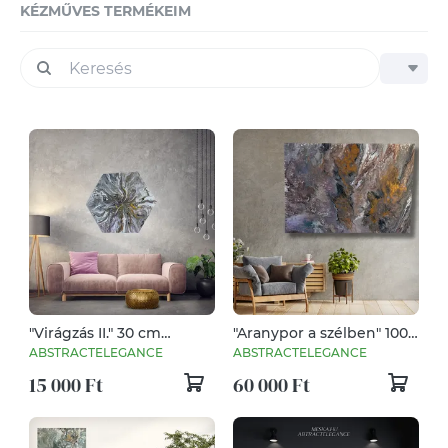
KÉZMŰVES TERMÉKEIM
"Virágzás II." 30 cm
"Aranypor a szélben" 100
átmérő
cm X 70 cm
ABSTRACTELEGANCE
ABSTRACTELEGANCE
15 000 Ft
60 000 Ft