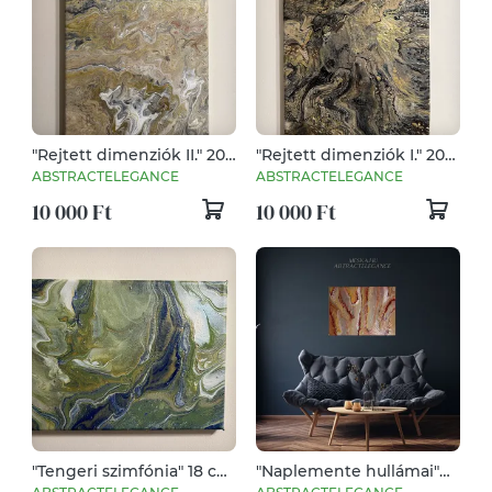
"Rejtett dimenziók II." 20
"Rejtett dimenziók I." 20
cm X 30 cm
cm X 30 cm
ABSTRACTELEGANCE
ABSTRACTELEGANCE
10 000 Ft
10 000 Ft
"Tengeri szimfónia" 18 cm
"Naplemente hullámai"
X 24 cm (2 db-os
40 cm X 30 cm