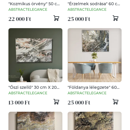
"Kozmikus örvény" 50 cm
"Érzelmek sodrása" 60 cm
X 50 cm
X 40 cm
ABSTRACTELEGANCE
ABSTRACTELEGANCE
22 000 Ft
25 000 Ft
"Őszi szellő" 30 cm X 20
"Földanya lélegzete" 60
cm
cm X 40 cm
ABSTRACTELEGANCE
ABSTRACTELEGANCE
13 000 Ft
25 000 Ft