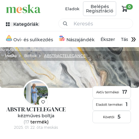
Belépés
0
Eladok
Regisztráció
Kategóriák
»
Ékszer
Táska
Ovi- és sulikezdés
Nászajándék
Meska
Boltok
ABSTRACTELEGANCE
17
Aktív termékei
1
Eladott termékei
ABSTRACTELEGANCE
kézműves boltja
5
Követői
(17
termék
)
2025. 01. 22. óta meskás