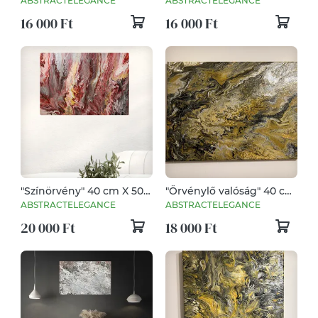
ABSTRACTELEGANCE
ABSTRACTELEGANCE
kollekció)
16 000 Ft
16 000 Ft
"Színörvény" 40 cm X 50
"Örvénylő valóság" 40 cm
cm
X 30 cm
ABSTRACTELEGANCE
ABSTRACTELEGANCE
20 000 Ft
18 000 Ft