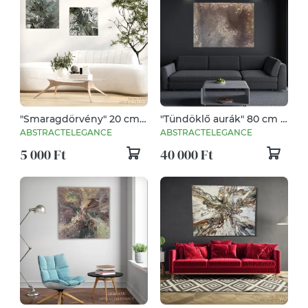
"Smaragdörvény" 20 cm
"Tündöklő aurák" 80 cm X
X 20 cm
60 cm
ABSTRACTELEGANCE
ABSTRACTELEGANCE
5 000 Ft
40 000 Ft