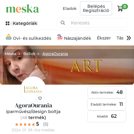
Belépés
0
Eladok
Regisztráció
Kategóriák
»
Ékszer
Táska
Ovi- és sulikezdés
Nászajándék
Meska
Boltok
AgoraOurania
48
Aktív termékei
AgoraOurania
11
Eladott termékei
iparművész/design boltja
62
Követői
(48
termék
)
5
(5)
2024. 01. 06. óta meskás