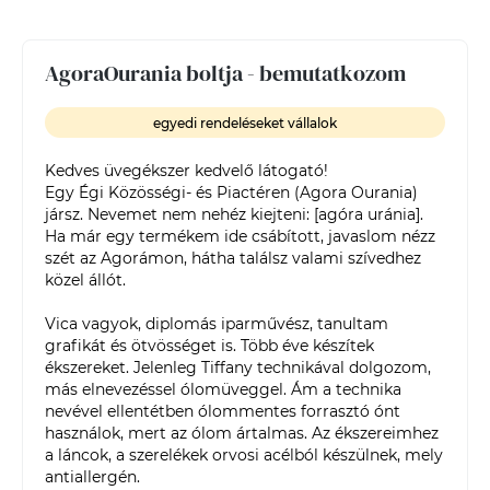
AgoraOurania boltja - bemutatkozom
egyedi rendeléseket vállalok
Kedves üvegékszer kedvelő látogató! 

Egy Égi Közösségi- és Piactéren (Agora Ourania) 
jársz. Nevemet nem nehéz kiejteni: [agóra uránia]. 
Ha már egy termékem ide csábított, javaslom nézz 
szét az Agorámon, hátha találsz valami szívedhez 
közel állót.

Vica vagyok, diplomás iparművész, tanultam 
grafikát és ötvösséget is. Több éve készítek 
ékszereket. Jelenleg Tiffany technikával dolgozom, 
más elnevezéssel ólomüveggel. Ám a technika 
nevével ellentétben ólommentes forrasztó ónt 
használok, mert az ólom ártalmas. Az ékszereimhez 
a láncok, a szerelékek orvosi acélból készülnek, mely 
antiallergén.
