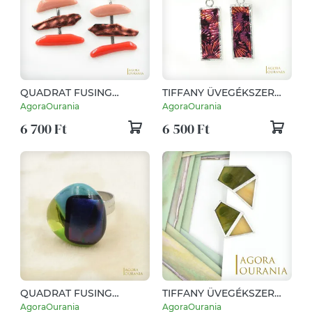
QUADRAT FUSING
TIFFANY ÜVEGÉKSZER
ÜVEGÉKSZER NO. 23
NO. 324 MINIMAL ART
AgoraOurania
AgoraOurania
DESIGN
6 700 Ft
6 500 Ft
QUADRAT FUSING
TIFFANY ÜVEGÉKSZER
ÜVEGÉKSZER NO. 22
NO. 153 MINIMAL ART
AgoraOurania
AgoraOurania