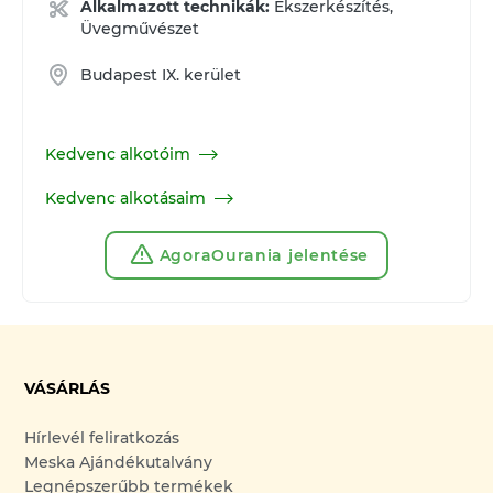
Alkalmazott technikák:
Ékszerkészítés,
Üvegművészet
Budapest IX. kerület
Kedvenc alkotóim
Kedvenc alkotásaim
AgoraOurania jelentése
VÁSÁRLÁS
Hírlevél feliratkozás
Meska Ajándékutalvány
Legnépszerűbb termékek