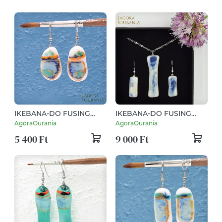
IKEBANA-DO FUSING
IKEBANA-DO FUSING
ÜVEGÉKSZER NO. 83
ÜVEGÉKSZER NO. 23
AgoraOurania
AgoraOurania
5 400 Ft
9 000 Ft