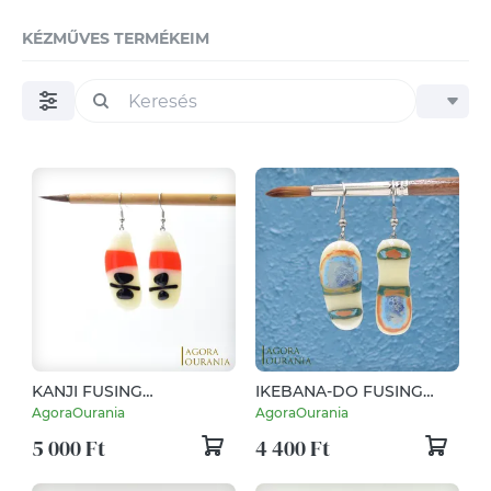
KÉZMŰVES TERMÉKEIM
KANJI FUSING
IKEBANA-DO FUSING
ÜVEGÉKSZER NO. 97
ÜVEGÉKSZER NO. 83
AgoraOurania
AgoraOurania
5 000 Ft
4 400 Ft