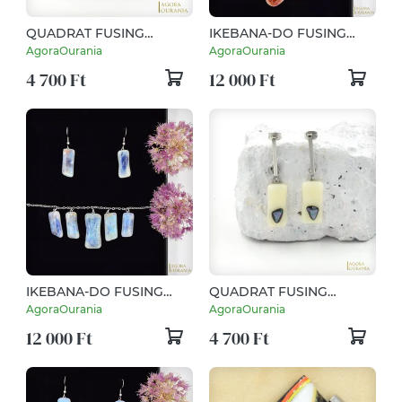
QUADRAT FUSING
IKEBANA-DO FUSING
ÜVEGÉKSZER NO. 62
ÜVEGÉKSZER NO. 27
AgoraOurania
AgoraOurania
4 700 Ft
12 000 Ft
IKEBANA-DO FUSING
QUADRAT FUSING
ÜVEGÉKSZER NO. 28
ÜVEGÉKSZER NO. 69
AgoraOurania
AgoraOurania
12 000 Ft
4 700 Ft