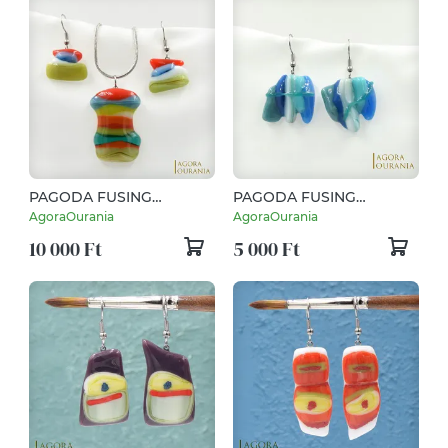
PAGODA FUSING
PAGODA FUSING
ÜVEGÉKSZER NO. 45
ÜVEGÉKSZER NO. 35
AgoraOurania
AgoraOurania
10 000 Ft
5 000 Ft