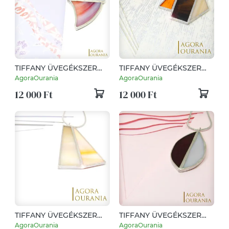
TIFFANY ÜVEGÉKSZER
TIFFANY ÜVEGÉKSZER
NO. 854 MINIMAL ART
NO. 745 MINIMAL ART
AgoraOurania
AgoraOurania
DESIGN
DESIGN
12 000 Ft
12 000 Ft
TIFFANY ÜVEGÉKSZER
TIFFANY ÜVEGÉKSZER
NO. 927 MINIMAL ART
NO. 256 MINIMAL ART
AgoraOurania
AgoraOurania