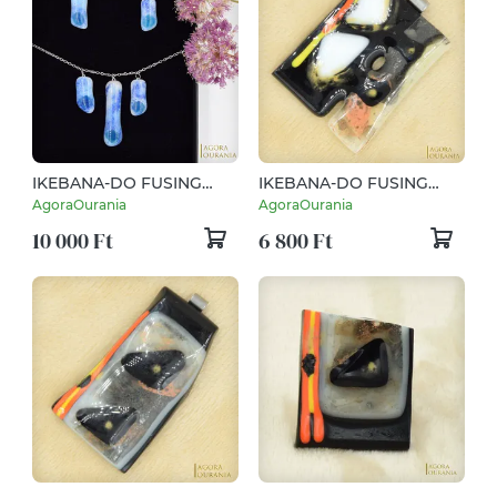
IKEBANA-DO FUSING
IKEBANA-DO FUSING
ÜVEGÉKSZER NO. 29
ÜVEGÉKSZER NO. 100
AgoraOurania
AgoraOurania
10 000 Ft
6 800 Ft