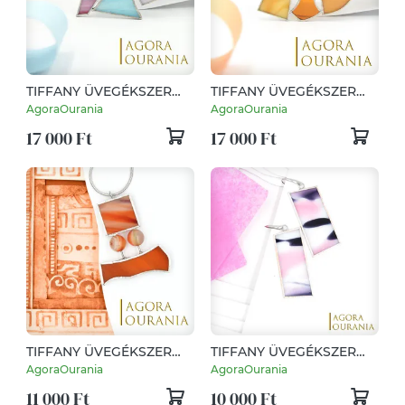
TIFFANY ÜVEGÉKSZER
TIFFANY ÜVEGÉKSZER
NO. 541 MAXI MINIMAL
NO. 853 MAXI MINIMAL
AgoraOurania
AgoraOurania
ART DESIGN
ART DESIGN
17 000 Ft
17 000 Ft
TIFFANY ÜVEGÉKSZER
TIFFANY ÜVEGÉKSZER
NO. 913 MINIMAL ART
NO. 185 MINIMAL ART
AgoraOurania
AgoraOurania
DESIGN
DESIGN
11 000 Ft
10 000 Ft