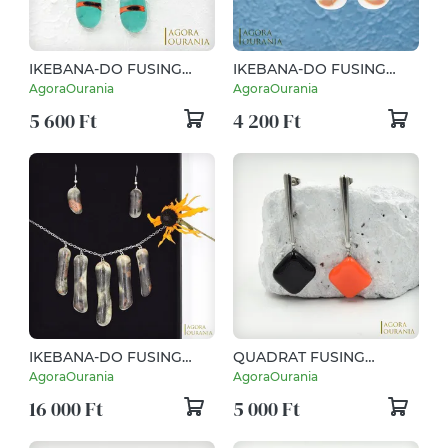
IKEBANA-DO FUSING
IKEBANA-DO FUSING
ÜVEGÉKSZER NO. 17
ÜVEGÉKSZER NO. 69
AgoraOurania
AgoraOurania
5 600 Ft
4 200 Ft
IKEBANA-DO FUSING
QUADRAT FUSING
ÜVEGÉKSZER NO. 25
ÜVEGÉKSZER NO. 56
AgoraOurania
AgoraOurania
16 000 Ft
5 000 Ft