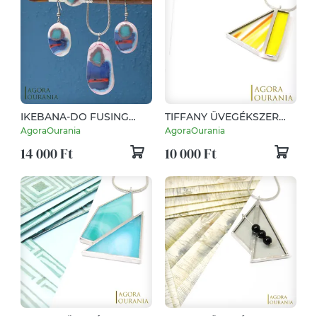
IKEBANA-DO FUSING
TIFFANY ÜVEGÉKSZER
ÜVEGÉKSZER NO. 11
NO. 982 MINIMAL ART
AgoraOurania
AgoraOurania
DESIGN
14 000 Ft
10 000 Ft