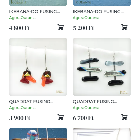
IKEBANA-DO FUSING
IKEBANA-DO FUSING
ÜVEGÉKSZER NO. 91
ÜVEGÉKSZER NO. 11
AgoraOurania
AgoraOurania
4 800 Ft
5 200 Ft
QUADRAT FUSING
QUADRAT FUSING
ÜVEGÉKSZER NO. 64
ÜVEGÉKSZER NO. 22
AgoraOurania
AgoraOurania
3 900 Ft
6 700 Ft