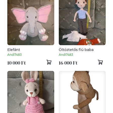
Elefánt
Öltöztetős fiú baba
Andi7483
Andi7483
10 000 Ft
16 000 Ft