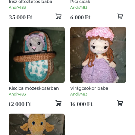
Írisz öltöztetős baba
Pici cicák
Andi7483
Andi7483
35 000 Ft
6 000 Ft
Kiscica mózeskosárban
Virágcsokor baba
Andi7483
Andi7483
12 000 Ft
16 000 Ft