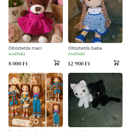
Öltöztetős maci
Öltöztetős baba
Andi7483
Andi7483
8 000 Ft
12 900 Ft