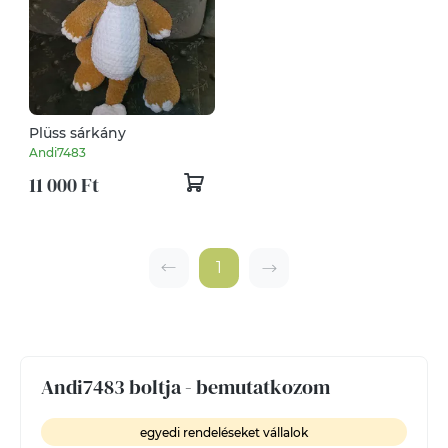
Plüss sárkány
Andi7483
11 000 Ft
1
Andi7483 boltja - bemutatkozom
egyedi rendeléseket vállalok