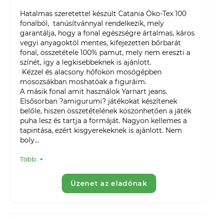
Hatalmas szeretettel készült Catania Öko-Tex 100 
fonalból,  tanúsítvánnyal rendelkezik, mely 
garantálja, hogy a fonal egészségre ártalmas, káros 
vegyi anyagoktól mentes, kifejezetten bőrbarát 
fonal, összetétele 100% pamut, mely nem ereszti a 
színét, így a legkisebbeknek is ajánlott.

 Kézzel és alacsony hőfokon mosógépben 
mosozsákban moshatóak a figuráim.

A másik fonal amit használok Yarnart jeans.  
Elsősorban ?amigurumi? játékokat készítenek 
belőle, hiszen összetételének köszönhetően a játék 
puha lesz és tartja a formáját. Nagyon kellemes a 
tapintása, ezért kisgyerekeknek is ajánlott. Nem 
boly...
Több
Üzenet az eladónak