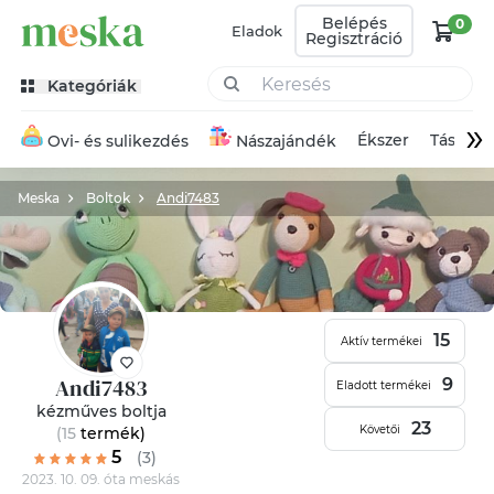
Belépés
0
Eladok
Regisztráció
Kategóriák
»
Ékszer
Táska
Ovi- és sulikezdés
Nászajándék
Meska
Boltok
Andi7483
15
Aktív termékei
Andi7483
9
Eladott termékei
kézműves boltja
23
Követői
(15
termék
)
5
(3)
2023. 10. 09. óta meskás