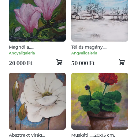
Magnólia.....
Tél és magány.....
Angyaligaleria
Angyaligaleria
20 000 Ft
50 000 Ft
Absztrakt virág
Muskátli.....20x15 cm.