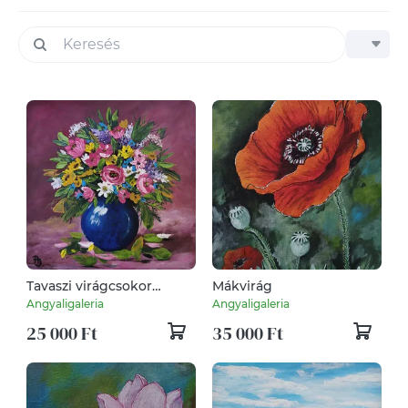
Tavaszi virágcsokor
Mákvirág
festmény
Angyaligaleria
Angyaligaleria
25 000 Ft
35 000 Ft