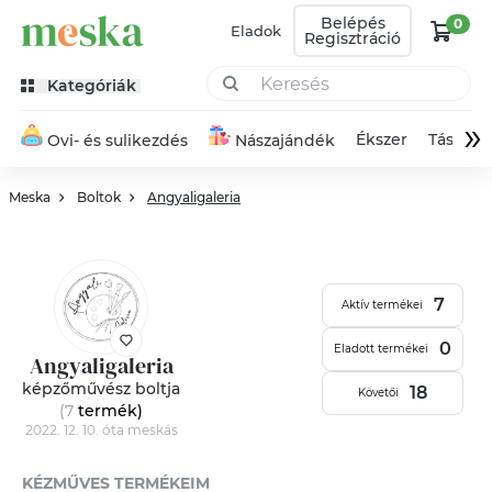
Belépés
0
Eladok
Regisztráció
Kategóriák
»
Ékszer
Táska
Ovi- és sulikezdés
Nászajándék
Meska
Boltok
Angyaligaleria
7
Aktív termékei
0
Eladott termékei
Angyaligaleria
képzőművész boltja
18
Követői
(7
termék
)
2022. 12. 10. óta meskás
KÉZMŰVES TERMÉKEIM