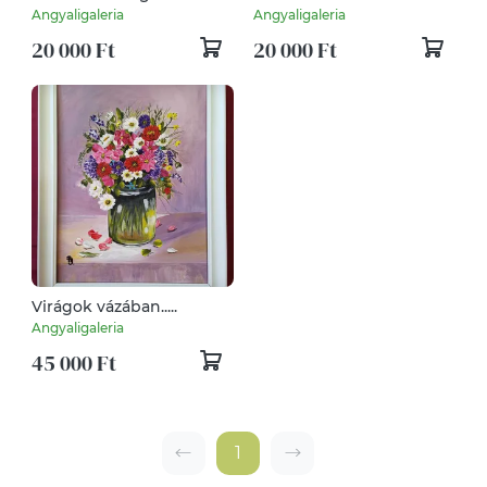
bimbókkal...
Angyaligaleria
Angyaligaleria
20 000 Ft
20 000 Ft
Virágok vázában.....
Angyaligaleria
45 000 Ft
1