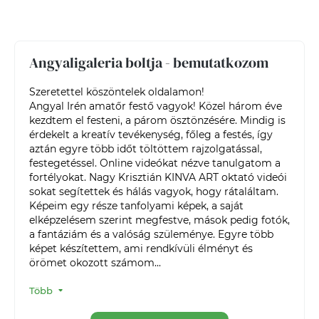
Angyaligaleria boltja - bemutatkozom
Szeretettel köszöntelek oldalamon!

Angyal Irén amatőr festő vagyok! Közel három éve 
kezdtem el festeni, a párom ösztönzésére. Mindig is 
érdekelt a kreatív tevékenység, főleg a festés, így 
aztán egyre több időt töltöttem rajzolgatással, 
festegetéssel. Online videókat nézve tanulgatom a 
fortélyokat. Nagy Krisztián KINVA ART oktató videói 
sokat segítettek és hálás vagyok, hogy rátaláltam. 

Képeim egy része tanfolyami képek, a saját 
elképzelésem szerint megfestve, mások pedig fotók, 
a fantáziám és a valóság szüleménye. Egyre több 
képet készítettem, ami rendkívüli élményt és 
örömet okozott számom...
Több