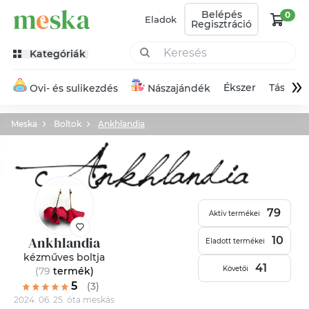
Belépés
0
Eladok
Regisztráció
Kategóriák
»
Ékszer
Táska
Ovi- és sulikezdés
Nászajándék
Meska
Boltok
Ankhlandia
79
Aktív termékei
Ankhlandia
10
Eladott termékei
kézműves boltja
41
Követői
(79
termék
)
5
(3)
2024. 06. 25. óta meskás