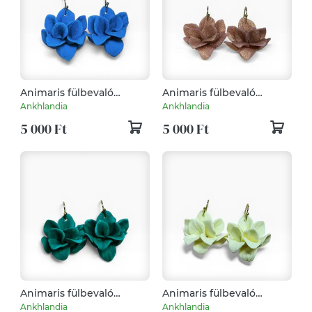
Animaris fülbevaló
Animaris fülbevaló
Óceánkék
Rózsaarany
Ankhlandia
Ankhlandia
5 000 Ft
5 000 Ft
Animaris fülbevaló
Animaris fülbevaló
Sötétzöld
Pasztell Vanília
Ankhlandia
Ankhlandia