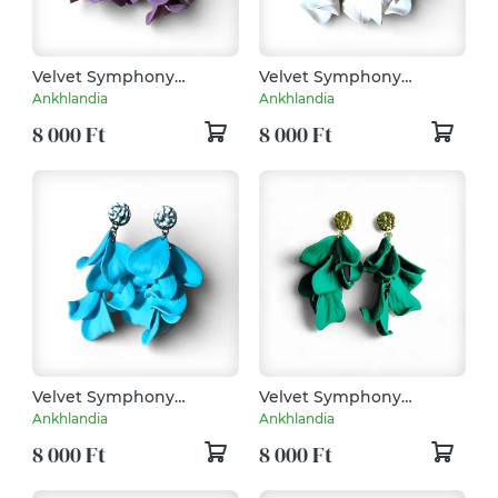
Velvet Symphony
Velvet Symphony
fülbevaló Áfonya
fülbevaló Fehér
Ankhlandia
Ankhlandia
8 000 Ft
8 000 Ft
Velvet Symphony
Velvet Symphony
fülbevaló Pasztell Kék
fülbevaló Sötétzöld
Ankhlandia
Ankhlandia
8 000 Ft
8 000 Ft