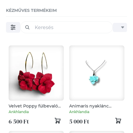
KÉZMŰVES TERMÉKEIM
Velvet Poppy fülbevaló
Animaris nyaklánc
Piros
Pasztell Zöld
Ankhlandia
Ankhlandia
6 500 Ft
5 000 Ft