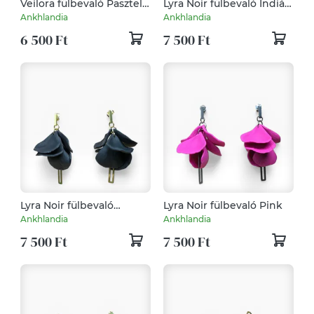
Veilora fülbevaló Pasztell
Lyra Noir fülbevaló Indián
Zöld
Piros
Ankhlandia
Ankhlandia
6 500 Ft
7 500 Ft
Lyra Noir fülbevaló
Lyra Noir fülbevaló Pink
Fekete
Ankhlandia
Ankhlandia
7 500 Ft
7 500 Ft