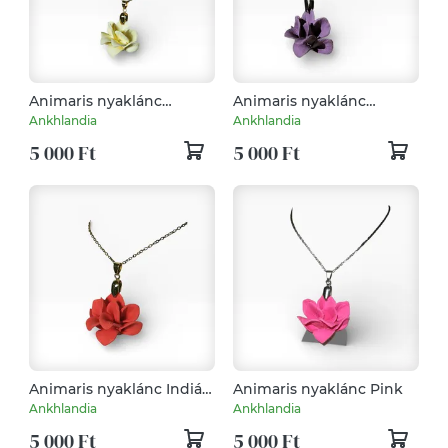
Animaris nyaklánc
Animaris nyaklánc
Pasztell Vanília
Áfonya
Ankhlandia
Ankhlandia
5 000 Ft
5 000 Ft
Animaris nyaklánc Indián
Animaris nyaklánc Pink
Piros
Ankhlandia
Ankhlandia
5 000 Ft
5 000 Ft