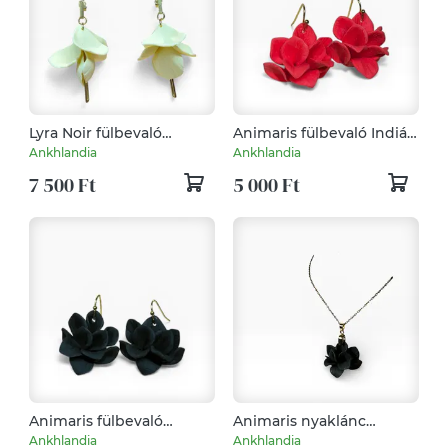
Lyra Noir fülbevaló
Animaris fülbevaló Indián
Pasztell Vanília
Piros
Ankhlandia
Ankhlandia
7 500 Ft
5 000 Ft
Animaris fülbevaló
Animaris nyaklánc
Fekete
Fekete
Ankhlandia
Ankhlandia