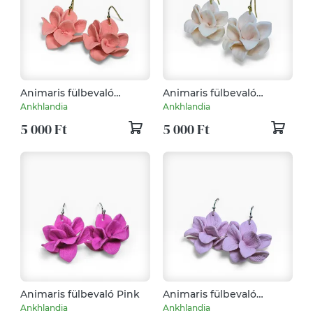
Animaris fülbevaló
Animaris fülbevaló
Grapefruit
Bőrszín
Ankhlandia
Ankhlandia
5 000 Ft
5 000 Ft
Animaris fülbevaló Pink
Animaris fülbevaló
Eperkrém
Ankhlandia
Ankhlandia