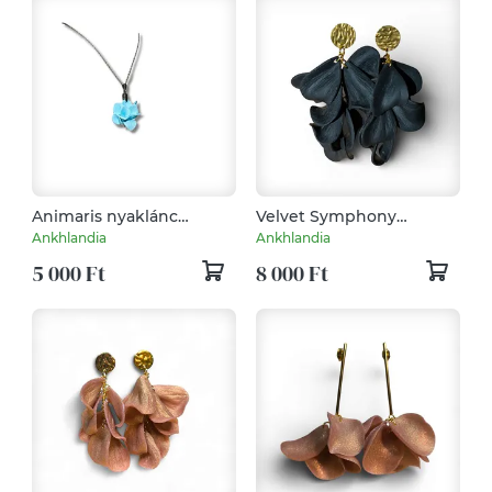
Animaris nyaklánc
Velvet Symphony
Pasztell Kék
fülbevaló Fekete
Ankhlandia
Ankhlandia
5 000 Ft
8 000 Ft