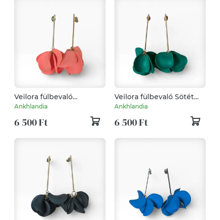
Veilora fülbevaló
Veilora fülbevaló Sötét
Grapefruit
Zöld
Ankhlandia
Ankhlandia
6 500 Ft
6 500 Ft