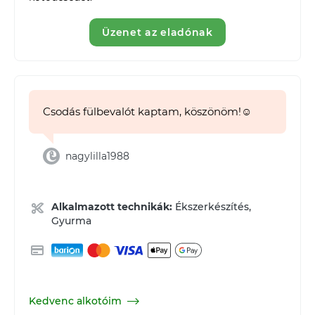
Üzenet az eladónak
Csodás fülbevalót kaptam, köszönöm!☺️
nagylilla1988
Alkalmazott technikák:
Ékszerkészítés,
Gyurma
Kedvenc alkotóim