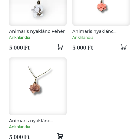
Animaris nyaklánc Fehér
Animaris nyaklánc
Grapefruit
Ankhlandia
Ankhlandia
5 000 Ft
5 000 Ft
Animaris nyaklánc
Rózsaarany
Ankhlandia
5 000 Ft