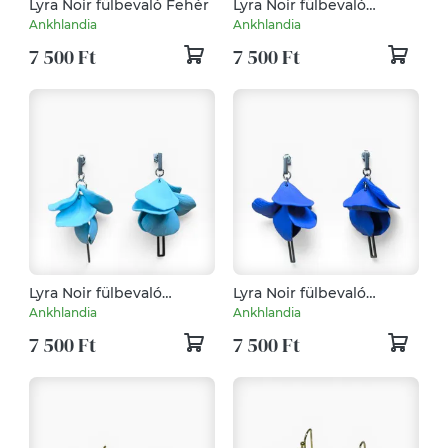
Lyra Noir fülbevaló Fehér
Lyra Noir fülbevaló
Áfonya
Ankhlandia
Ankhlandia
7 500 Ft
7 500 Ft
Lyra Noir fülbevaló
Lyra Noir fülbevaló
Pasztell Kék
Óceánkék
Ankhlandia
Ankhlandia
7 500 Ft
7 500 Ft