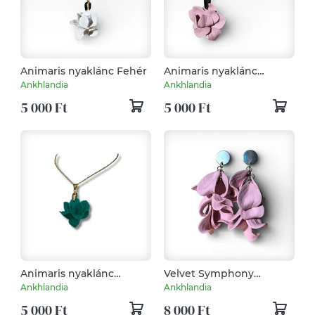
Animaris nyaklánc Fehér
Animaris nyaklánc
Eperkrém
Ankhlandia
Ankhlandia
5 000 Ft
5 000 Ft
Animaris nyaklánc
Velvet Symphony
Sötétzöld
fülbevaló Eperkrém
Ankhlandia
Ankhlandia
5 000 Ft
8 000 Ft