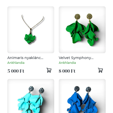
Animaris nyaklánc
Velvet Symphony
Trópusi Zöld
fülbevaló Trópusi Zöld
Ankhlandia
Ankhlandia
5 000 Ft
8 000 Ft