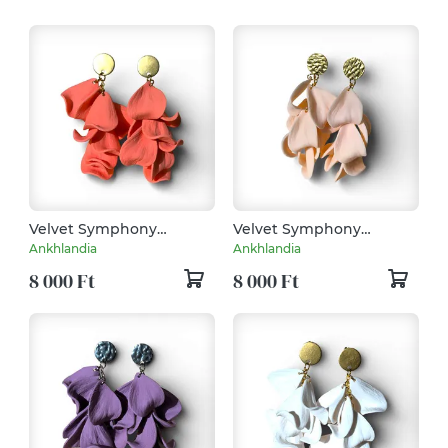
Velvet Symphony
Velvet Symphony
fülbevaló Grapefruit
fülbevaló Bőrszín
Ankhlandia
Ankhlandia
8 000 Ft
8 000 Ft