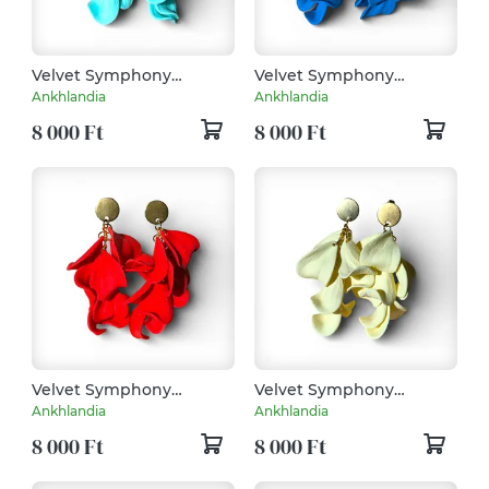
Velvet Symphony
Velvet Symphony
fülbevaló Pasztell Zöld
fülbevaló Óceánkék
Ankhlandia
Ankhlandia
8 000 Ft
8 000 Ft
Velvet Symphony
Velvet Symphony
fülbevaló Indián Piros
fülbevaló Pasztell Vanília
Ankhlandia
Ankhlandia
8 000 Ft
8 000 Ft