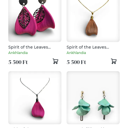
Spirit of the Leaves
Spirit of the Leaves
fülbevaló Pink
nyaklánc Rózsaarany
Ankhlandia
Ankhlandia
5 500 Ft
5 500 Ft