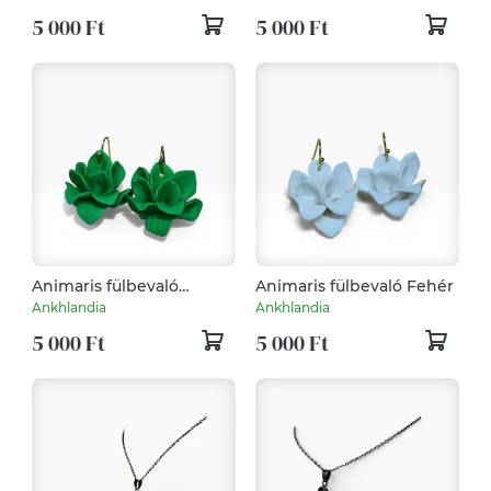
5 000 Ft
5 000 Ft
Animaris fülbevaló
Animaris fülbevaló Fehér
Trópusi Zöld
Ankhlandia
Ankhlandia
5 000 Ft
5 000 Ft