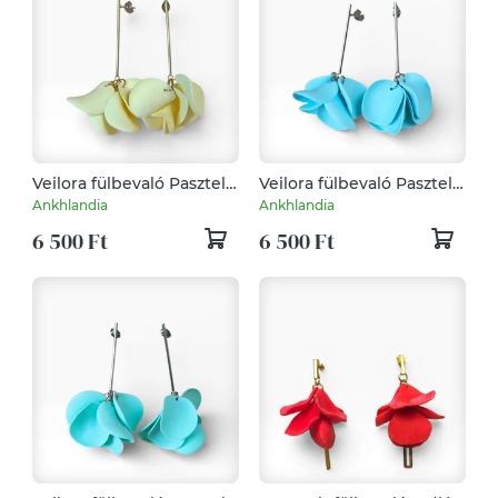
Veilora fülbevaló Pasztell
Veilora fülbevaló Pasztell
Vanília
Kék
Ankhlandia
Ankhlandia
6 500 Ft
6 500 Ft