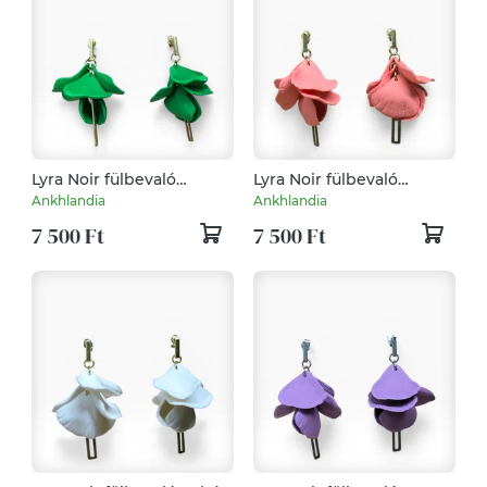
Lyra Noir fülbevaló
Lyra Noir fülbevaló
Trópusi Zöld
Grapefruit
Ankhlandia
Ankhlandia
7 500 Ft
7 500 Ft