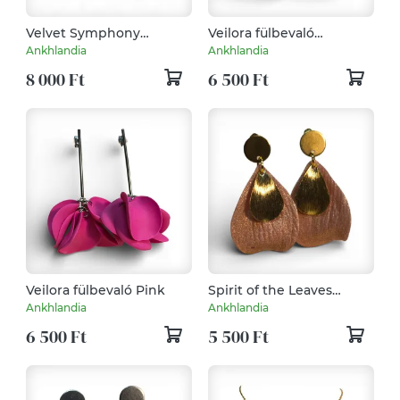
Velvet Symphony
Veilora fülbevaló
fülbevaló Rózsaaany
Rózsaarany
Ankhlandia
Ankhlandia
8 000 Ft
6 500 Ft
Veilora fülbevaló Pink
Spirit of the Leaves
fülbevaló Rózsaarany
Ankhlandia
Ankhlandia
6 500 Ft
5 500 Ft