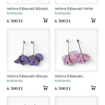
Veilora fülbevaló Bőrszín
Veilora fülbevaló Fehér
Ankhlandia
Ankhlandia
6 500 Ft
6 500 Ft
Veilora fülbevaló Áfonya
Veilora fülbevaló
Eperkrém
Ankhlandia
Ankhlandia
6 500 Ft
6 500 Ft