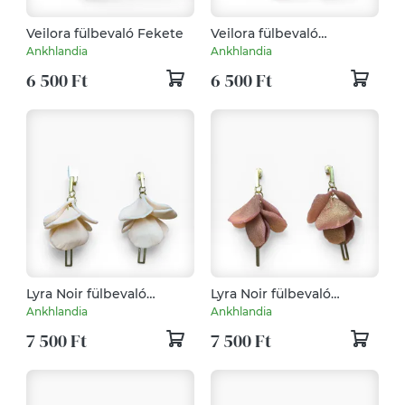
Veilora fülbevaló Fekete
Veilora fülbevaló
Óceánkék
Ankhlandia
Ankhlandia
6 500 Ft
6 500 Ft
Lyra Noir fülbevaló
Lyra Noir fülbevaló
Bőrszín
Rózsaarany
Ankhlandia
Ankhlandia
7 500 Ft
7 500 Ft