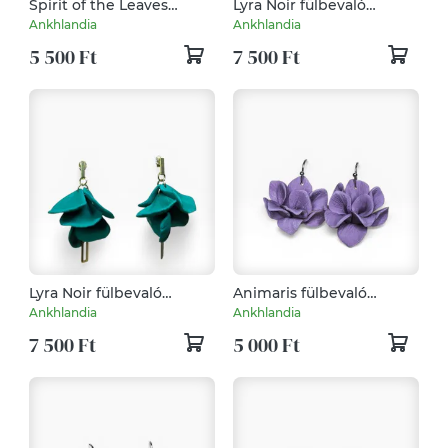
Spirit of the Leaves
Lyra Noir fülbevaló
nyaklánc Pink
Pasztell Zöld
Ankhlandia
Ankhlandia
5 500 Ft
7 500 Ft
Lyra Noir fülbevaló
Animaris fülbevaló
Sötétzöld
Áfonya
Ankhlandia
Ankhlandia
7 500 Ft
5 000 Ft