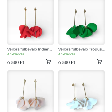
Veilora fülbevaló Indián
Veilora fülbevaló Trópusi
Piros
Zöld
Ankhlandia
Ankhlandia
6 500 Ft
6 500 Ft