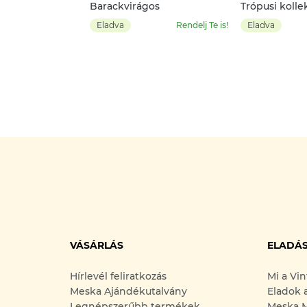
Barackvirágos
Trópusi kollek
leveles álom
Eladva
Rendelj Te is!
Eladva
VÁSÁRLÁS
ELADÁ
Hírlevél feliratkozás
Mi a Vi
Meska Ajándékutalvány
Eladok 
Legnépszerűbb termékek
Meska M