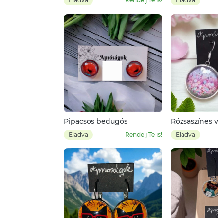
Eladva
Rendelj Te is!
Eladva
Pipacsos bedugós
Rózsaszínes 
háttérrel
Eladva
Rendelj Te is!
Eladva