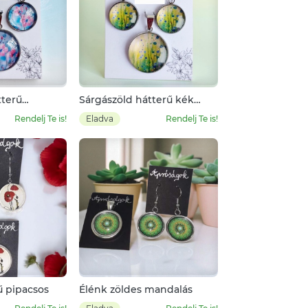
tterű
Sárgászöld hátterű kék
yobb virágos
virágok
Rendelj Te is!
Eladva
Rendelj Te is!
ű pipacsos
Élénk zöldes mandalás