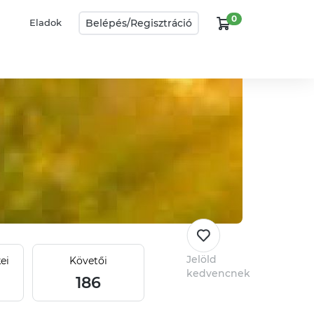
0
Belépés/
Regisztráció
Eladok
Jelöld
ei
Követői
kedvencnek
186