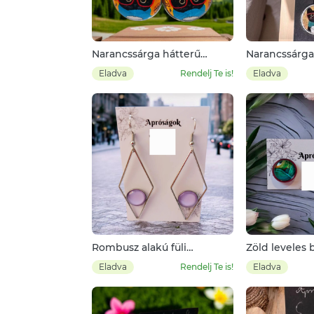
Narancssárga hátterű
Narancssárga
fekete szemüveges cica
szemüveges 
Eladva
Rendelj Te is!
Eladva
Rombusz alakú füli
Zöld leveles
világoslila üveglencsével
Eladva
Rendelj Te is!
Eladva