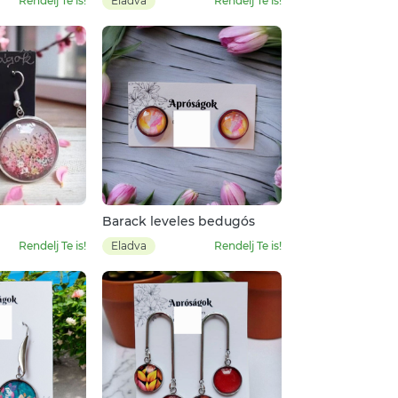
Rendelj Te is!
Eladva
Rendelj Te is!
Barack leveles bedugós
Rendelj Te is!
Eladva
Rendelj Te is!