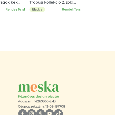
irágok kék
Trópusi kollekció 2, zöld
leveles
Rendelj Te is!
Eladva
Rendelj Te is!
Adószám: 14260960-2-13
Cégjegyzékszám: 13-09-197708