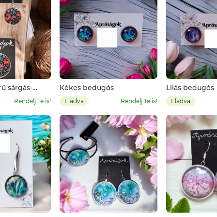
ű sárgás-
Kékes bedugós
Lilás bedugós
s népi
Rendelj Te is!
Eladva
Rendelj Te is!
Eladva