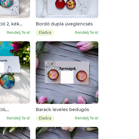
ió 2, kék
Bordó dupla üveglencsés
és rózsaszín
Rendelj Te is!
Eladva
Rendelj Te is!
ió,
Barack leveles bedugós
eveles
Rendelj Te is!
Eladva
Rendelj Te is!