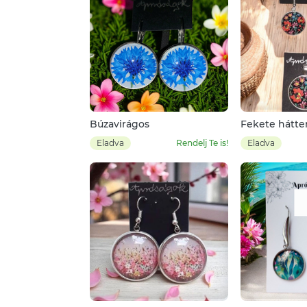
Búzavirágos
Fekete hátter
pirosas-kéke
Eladva
Rendelj Te is!
Eladva