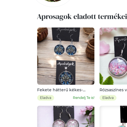
Aprosagok eladott termékei
Fekete hátterű kékes-
Rózsaszínes 
zöldes madaras népi
háttérrel
Eladva
Rendelj Te is!
Eladva