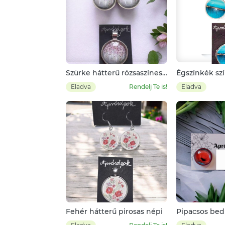
Szürke hátterű rózsaszínes
Égszínkék sz
virág
Eladva
Rendelj Te is!
Eladva
Fehér hátterű pirosas népi
Pipacsos be