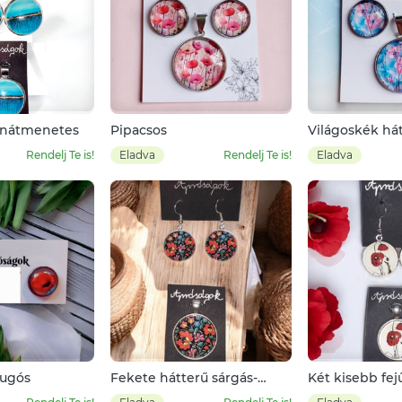
ínátmenetes
Pipacsos
Világoskék há
rózsaszín nag
Rendelj Te is!
Eladva
Rendelj Te is!
Eladva
dugós
Fekete hátterű sárgás-
Két kisebb fej
pirosas-kékes népi