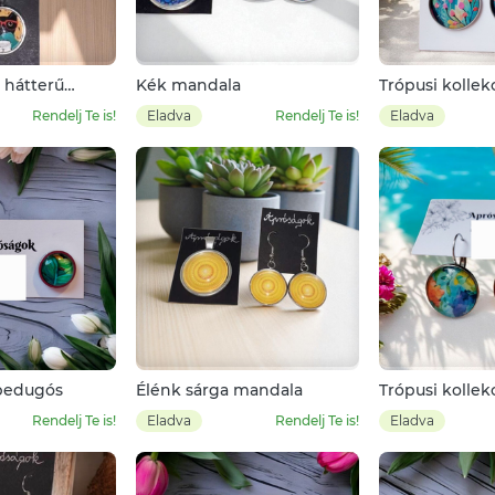
 hátterű
Kék mandala
Trópusi kollekc
cica
hátterű sárga 
Rendelj Te is!
Eladva
Rendelj Te is!
Eladva
tulipános
 bedugós
Élénk sárga mandala
Trópusi kollekc
narancssárga l
Rendelj Te is!
Eladva
Rendelj Te is!
Eladva