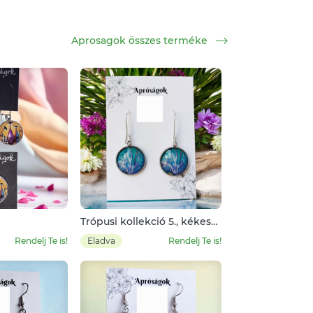
Aprosagok összes terméke
Trópusi kollekció 5., kékes
türkizes indás
Rendelj Te is!
Eladva
Rendelj Te is!