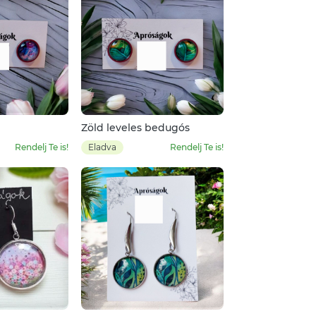
Zöld leveles bedugós
Rendelj Te is!
Eladva
Rendelj Te is!