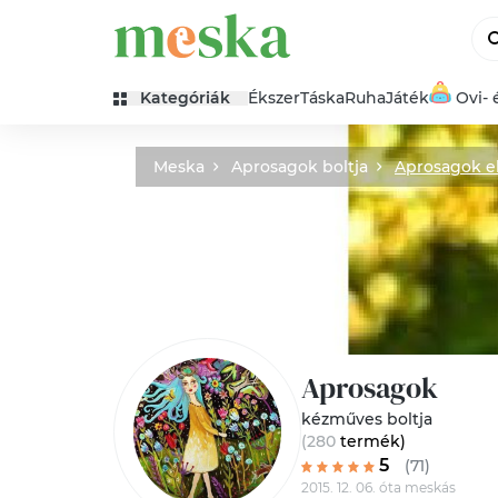
Kategóriák
Ékszer
Táska
Ruha
Játék
Ovi- 
Meska
Aprosagok boltja
Aprosagok e
Aprosagok
kézműves boltja
(280
termék
)
5
(71)
2015. 12. 06. óta meskás