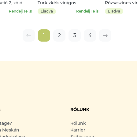
ció 2, zöld
Türkizkék virágos
Rózsaszínes v
háttérrel
Rendelj Te is!
Eladva
Rendelj Te is!
Eladva
1
2
3
4
S
RÓLUNK
ntage?
Rólunk
a Meskán
Karrier
arketplace
Sajtószoba