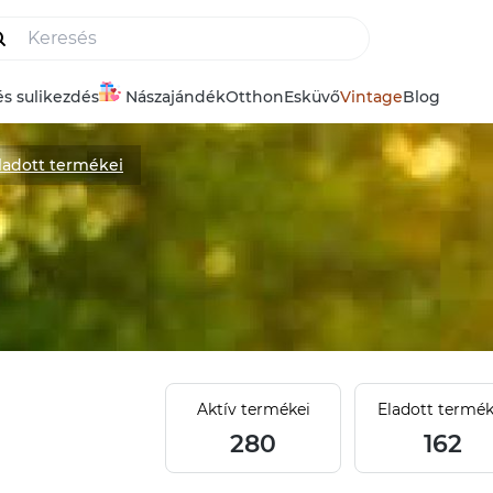
és sulikezdés
Nászajándék
Otthon
Esküvő
Vintage
Blog
ladott termékei
Aktív termékei
Eladott termék
280
162