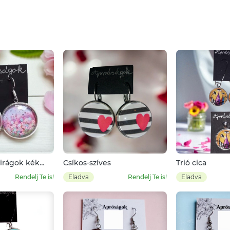
virágok kék
Csíkos-szíves
Trió cica
Rendelj Te is!
Eladva
Rendelj Te is!
Eladva