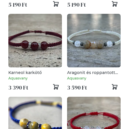
Karneol karkötő
Aragonit és roppantott
hegyikristály karkötő
Aquasvany
Aquasvany
3 390 Ft
3 590 Ft