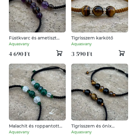
Füstkvarc és ametiszt
Tigrisszem karkötő
ásvány karkötők szettben
Aquasvany
Aquasvany
4 690 Ft
3 590 Ft
Malachit és roppantott
Tigrisszem és ónix
hegyikristály karkötők
karkötők szettben
Aquasvany
Aquasvany
szettben
5 190 Ft
5 190 Ft