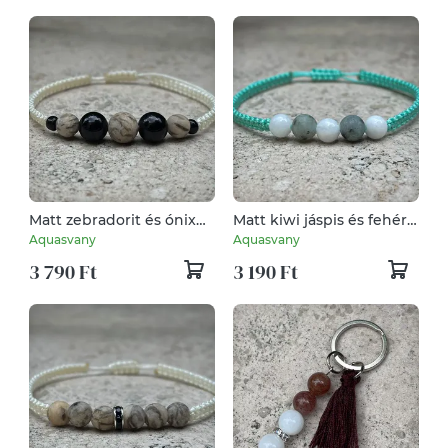
Matt zebradorit és ónix
Matt kiwi jáspis és fehér
karkötő
jáde karkötő
Aquasvany
Aquasvany
3 790 Ft
3 190 Ft