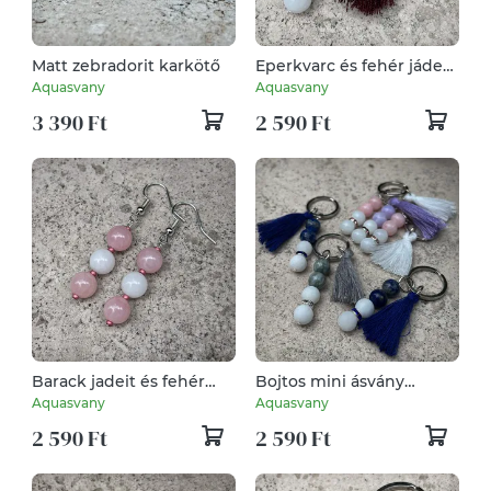
Matt zebradorit karkötő
Eperkvarc és fehér jáde
mini, bojtos kulcstartó
Aquasvany
Aquasvany
3 390 Ft
2 590 Ft
Barack jadeit és fehér
Bojtos mini ásvány
jáde fülbevaló
kulcstartók
Aquasvany
Aquasvany
2 590 Ft
2 590 Ft