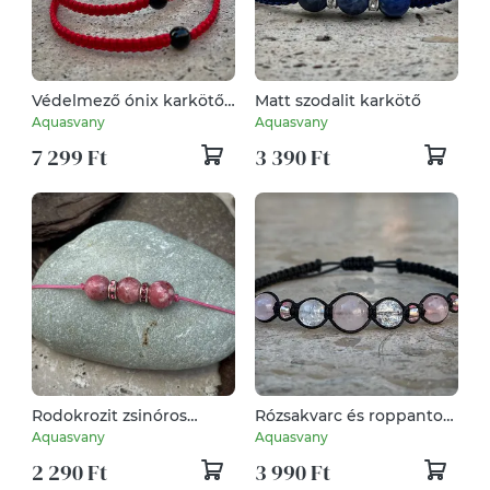
Védelmező ónix karkötők
Matt szodalit karkötő
csomagban
Aquasvany
Aquasvany
7 299 Ft
3 390 Ft
Rodokrozit zsinóros
Rózsakvarc és roppantott
karkötő
hegyikristály karkötő
Aquasvany
Aquasvany
2 290 Ft
3 990 Ft