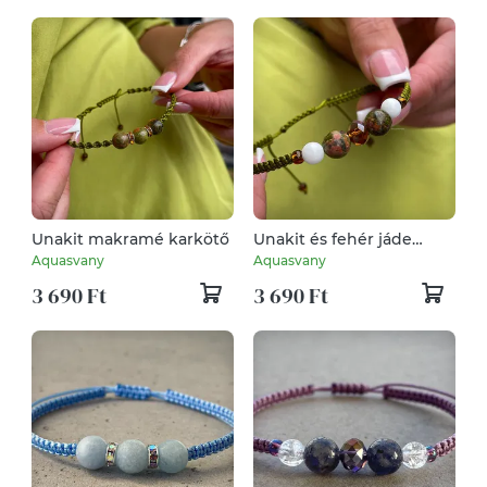
Unakit makramé karkötő
Unakit és fehér jáde
makramé karkötő
Aquasvany
Aquasvany
3 690 Ft
3 690 Ft