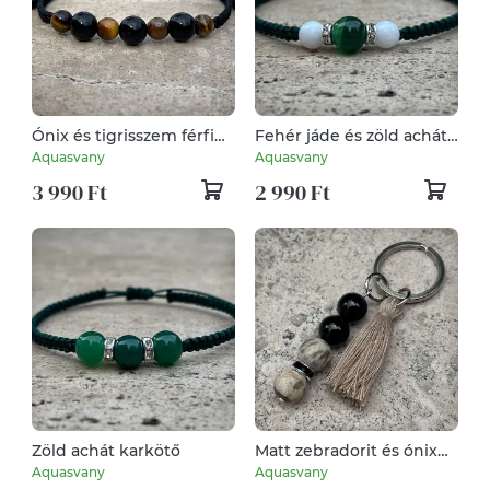
Ónix és tigrisszem férfi
Fehér jáde és zöld achát
karkötő
karkötő
Aquasvany
Aquasvany
3 990 Ft
2 990 Ft
Zöld achát karkötő
Matt zebradorit és ónix
mini, bojtos kulcstartó
Aquasvany
Aquasvany
3 390 Ft
2 590 Ft