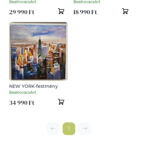
akril festmény
BeaKovacsArt
BeaKovacsArt
29 990 Ft
18 990 Ft
NEW YORK-festmény
BeaKovacsArt
34 990 Ft
1