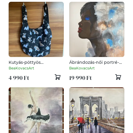
Kutyás-pöttyös
Ábrándozás-női portré-
vászontáska,
akril festnény
BeaKovacsArt
BeaKovacsArt
hátizsákként is hordható
4 990 Ft
19 990 Ft