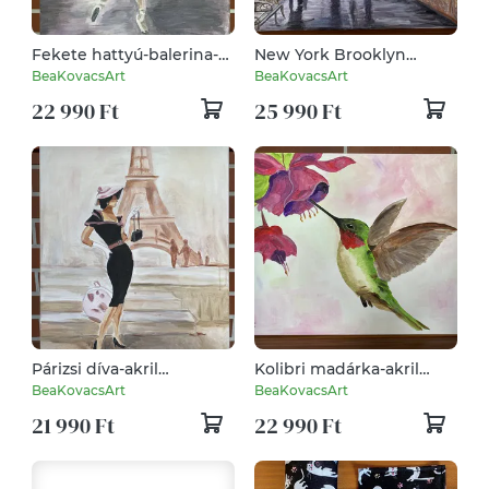
Fekete hattyú-balerina-
New York Brooklyn
akril festmény
Bridge-akril festmény,
BeaKovacsArt
BeaKovacsArt
falikép
22 990 Ft
25 990 Ft
Párizsi díva-akril
Kolibri madárka-akril
festmény, falikép
festmény, falikép
BeaKovacsArt
BeaKovacsArt
21 990 Ft
22 990 Ft