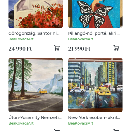
Görögország, Santorini,
Pillangó-női porté, akril
akril festmény, falikép
festmény
BeaKovacsArt
BeaKovacsArt
24 990 Ft
21 990 Ft
Úton-Yosemity Nemzeti
New York esőben- akril
Park USA-akril festmény,
festmény, falikép
BeaKovacsArt
BeaKovacsArt
falikép