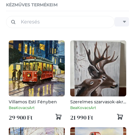
KÉZMŰVES TERMÉKEIM
Villamos Esti Fényben
Szerelmes szarvasok-akril
festmény, falikép
BeaKovacsArt
BeaKovacsArt
29 900 Ft
21 990 Ft