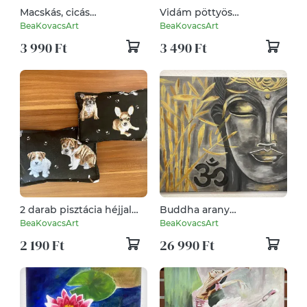
Macskás, cicás
Vidám pöttyös
vászontáska, bevásárló
vászontáska, bevásárló
BeaKovacsArt
BeaKovacsArt
szatyor
szatyor
3 990 Ft
3 490 Ft
2 darab pisztácia héjjal
Buddha arany
töltött "babzsák"
bambusszal 40x50 cm-es
BeaKovacsArt
BeaKovacsArt
akril festmény
2 190 Ft
26 990 Ft