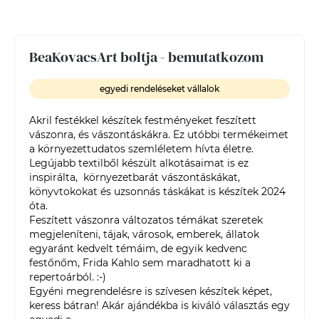
BeaKovacsArt boltja - bemutatkozom
egyedi rendeléseket vállalok
Akril festékkel készítek festményeket feszített 
vászonra, és vászontáskákra. Ez utóbbi termékeimet 
a környezettudatos szemléletem hívta életre. 
Legújabb textilből készült alkotásaimat is ez 
inspirálta,  környezetbarát vászontáskákat, 
könyvtokokat és uzsonnás táskákat is készítek 2024 
óta.

Feszített vászonra változatos témákat szeretek 
megjeleníteni, tájak, városok, emberek, állatok 
egyaránt kedvelt témáim, de egyik kedvenc 
festőnőm, Frida Kahlo sem maradhatott ki a 
repertoárból. :-) 

Egyéni megrendelésre is szívesen készítek képet, 
keress bátran! Akár ajándékba is kiváló választás egy 