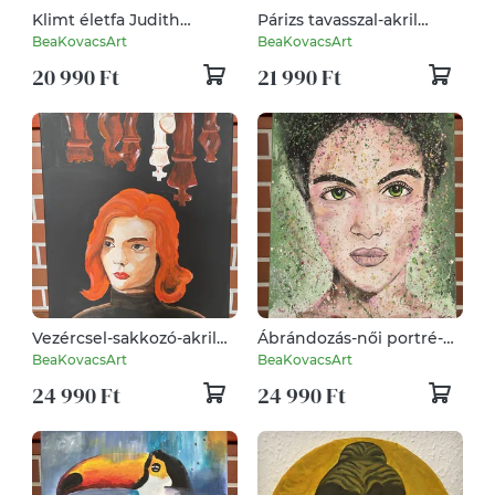
Klimt életfa Judith
Párizs tavasszal-akril
portréval
festmény, falikép
BeaKovacsArt
BeaKovacsArt
20 990 Ft
21 990 Ft
Vezércsel-sakkozó-akril
Ábrándozás-női portré-
festmény, falikép
akril festmény, falikép
BeaKovacsArt
BeaKovacsArt
24 990 Ft
24 990 Ft