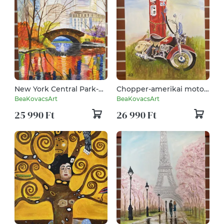
New York Central Park-
Chopper-amerikai motor
akril festmény, falikép
benzinkútnál- akril
BeaKovacsArt
BeaKovacsArt
festmény, falikép
25 990 Ft
26 990 Ft