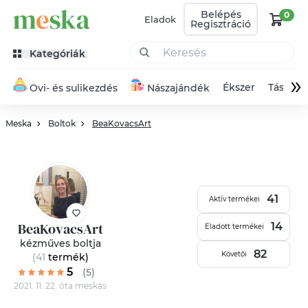
Belépés
0
Eladok
Regisztráció
Kategóriák
»
Ékszer
Táska
Ovi- és sulikezdés
Nászajándék
Meska
Boltok
BeaKovacsArt
41
Aktív termékei
BeaKovacsArt
14
Eladott termékei
kézműves boltja
82
Követői
(41
termék
)
5
(5)
2021. 11. 22. óta meskás