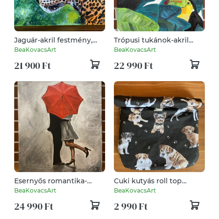
Jaguár-akril festmény,
Trópusi tukánok-akril
falikép
festmény, falikép
BeaKovacsArt
BeaKovacsArt
21 900 Ft
22 990 Ft
Esernyős romantika-
Cuki kutyás roll top
Esküvőre is szuper
uzsonnás táska iskolába,
BeaKovacsArt
BeaKovacsArt
ajándék-akril festmény,
munkahelyre, de
24 990 Ft
2 990 Ft
falikép
neszesszernek is kiváló