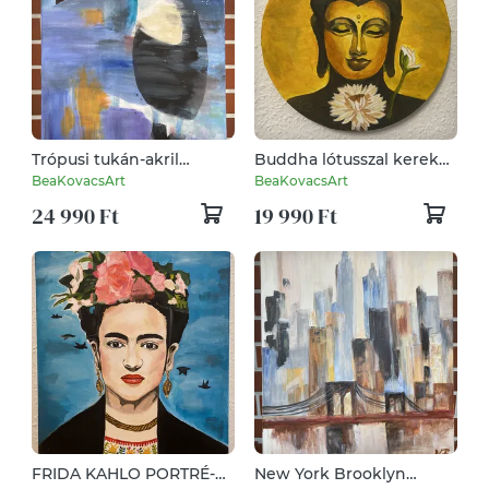
Trópusi tukán-akril
Buddha lótusszal kerek
festmény, falikép
festmény
BeaKovacsArt
BeaKovacsArt
24 990 Ft
19 990 Ft
FRIDA KAHLO PORTRÉ-
New York Brooklyn