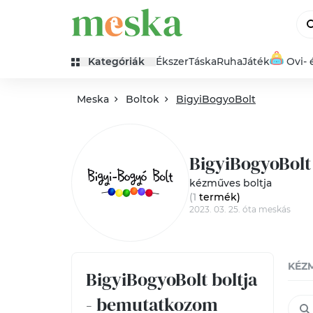
Kategóriák
Ékszer
Táska
Ruha
Játék
Ovi- 
Meska
Boltok
BigyiBogyoBolt
BigyiBogyoBolt
kézműves boltja
(1
termék
)
2023. 03. 25. óta meskás
KÉZ
BigyiBogyoBolt boltja
- bemutatkozom