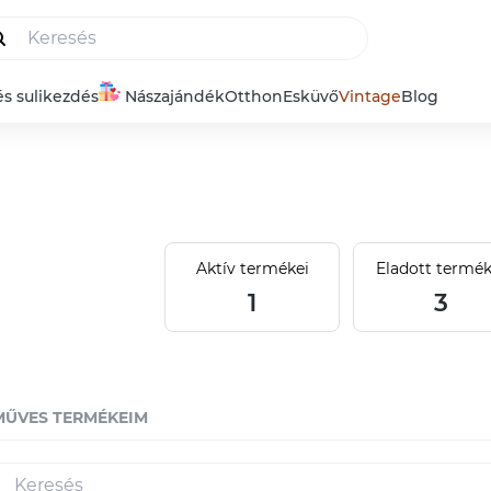
és sulikezdés
Nászajándék
Otthon
Esküvő
Vintage
Blog
Aktív termékei
Eladott termék
1
3
MŰVES TERMÉKEIM