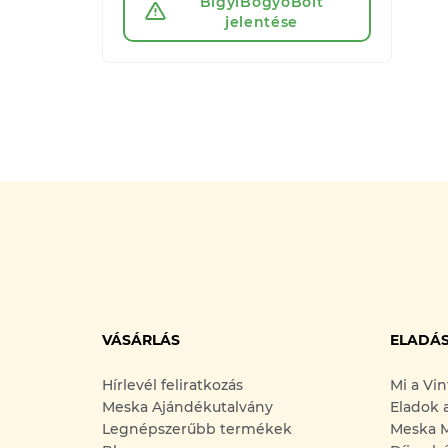
BigyiBogyoBolt
jelentése
VÁSÁRLÁS
ELADÁ
Hírlevél feliratkozás
Mi a Vi
Meska Ajándékutalvány
Eladok 
Legnépszerűbb termékek
Meska M