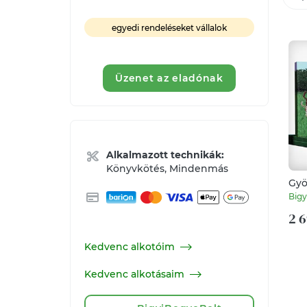
egyedi rendeléseket vállalok
Üzenet az eladónak
Alkalmazott technikák:
Könyvkötés, Mindenmás
Gyö
- m
Big
2 6
Kedvenc alkotóim
Kedvenc alkotásaim