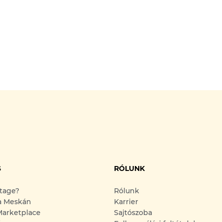
S
RÓLUNK
ntage?
Rólunk
a Meskán
Karrier
arketplace
Sajtószoba