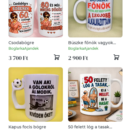
Csodabögre
Büszke főnök vagyok
bögre
BoglarkaAjandek
BoglarkaAjandek
3 700 Ft
2 900 Ft
Kapus focis bögre
50 felett lóg a tasak