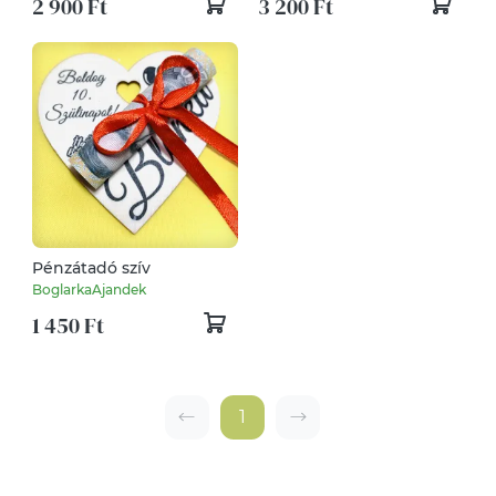
2 900 Ft
3 200 Ft
Pénzátadó szív
BoglarkaAjandek
1 450 Ft
1