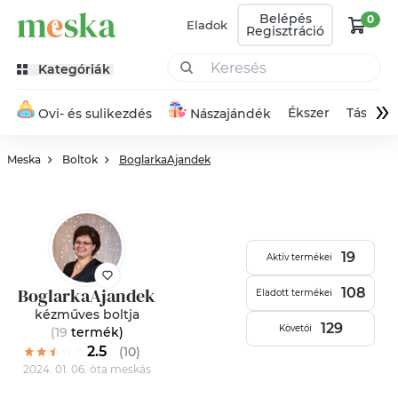
Belépés
0
Eladok
Regisztráció
Kategóriák
»
Ékszer
Táska
Ovi- és sulikezdés
Nászajándék
Meska
Boltok
BoglarkaAjandek
19
Aktív termékei
BoglarkaAjandek
108
Eladott termékei
kézműves boltja
129
Követői
(19
termék
)
2.5
(10)
2024. 01. 06. óta meskás