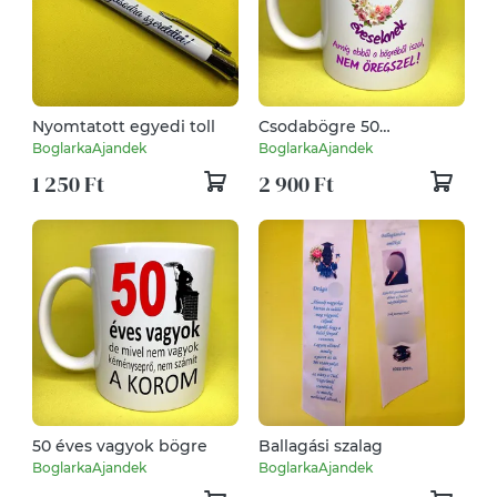
Nyomtatott egyedi toll
Csodabögre 50
éveseknek
BoglarkaAjandek
BoglarkaAjandek
1 250 Ft
2 900 Ft
50 éves vagyok bögre
Ballagási szalag
BoglarkaAjandek
BoglarkaAjandek