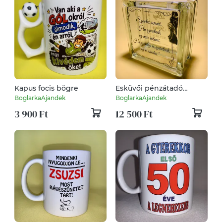
Kapus focis bögre
Esküvői pénzátadó
üvegtégla persely
BoglarkaAjandek
BoglarkaAjandek
3 900 Ft
12 500 Ft