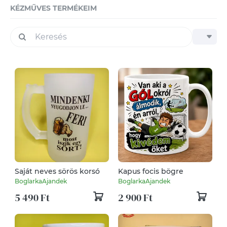
KÉZMŰVES TERMÉKEIM
Saját neves sörös korsó
Kapus focis bögre
BoglarkaAjandek
BoglarkaAjandek
5 490 Ft
2 900 Ft