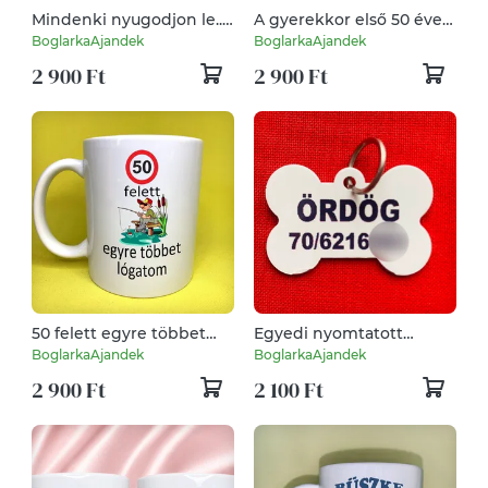
Mindenki nyugodjon le...
A gyerekkor első 50 éve a
Zsuzsi kávészünetet tart
legnehezebb bögre
BoglarkaAjandek
BoglarkaAjandek
bögre
2 900 Ft
2 900 Ft
50 felett egyre többet
Egyedi nyomtatott
lógatom bögre
kutya/cica biléta
BoglarkaAjandek
BoglarkaAjandek
2 900 Ft
2 100 Ft