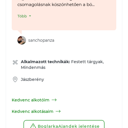
csomagolásnak köszónhetően a bö...
Több
sanchopanza
Alkalmazott technikák:
Festett tárgyak,
Mindenmás
Jászberény
Kedvenc alkotóim
Kedvenc alkotásaim
BoglarkaAjandek jelentése