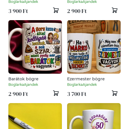
bögre
BoglarkaAjandek
BoglarkaAjandek
3 900 Ft
2 900 Ft
Barátok bögre
Ezermester bögre
BoglarkaAjandek
BoglarkaAjandek
2 900 Ft
3 700 Ft