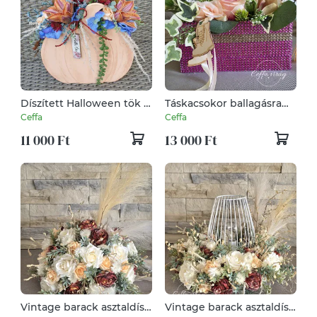
Díszített Halloween tök -
Táskacsokor ballagásra
kék és narancssárga
lányoknak
Ceffa
Ceffa
színekbe öltözve
11 000 Ft
13 000 Ft
Vintage barack asztaldísz
Vintage barack asztaldísz