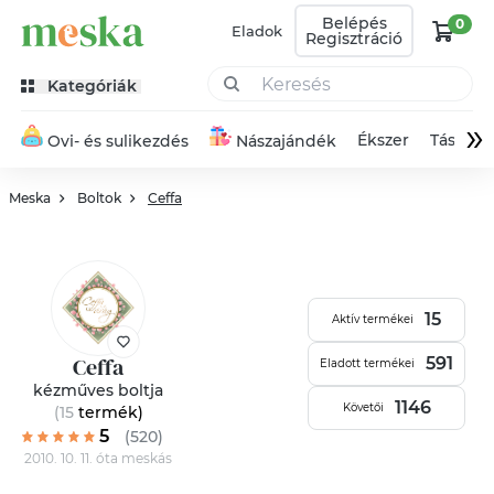
Belépés
0
Eladok
Regisztráció
Kategóriák
»
Ékszer
Táska
Ovi- és sulikezdés
Nászajándék
Meska
Boltok
Ceffa
15
Aktív termékei
Ceffa
591
Eladott termékei
kézműves boltja
1146
Követői
(15
termék
)
5
(520)
2010. 10. 11. óta meskás