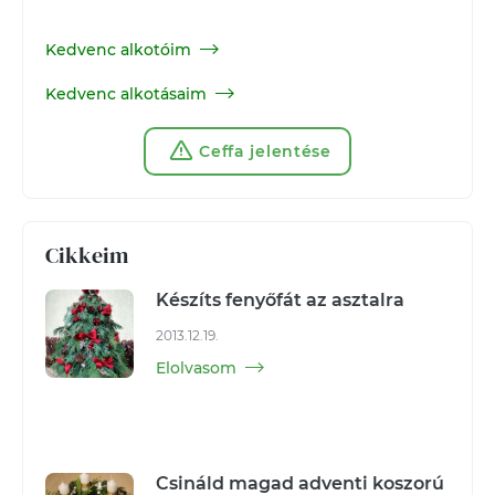
Kedvenc alkotóim
Kedvenc alkotásaim
Ceffa jelentése
Cikkeim
Készíts fenyőfát az asztalra
2013.12.19.
Elolvasom
Csináld magad adventi koszorú