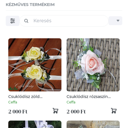
KÉZMŰVES TERMÉKEIM
Csuklódísz zöld
Csuklódísz rózsaszín
habrózsából
habózsából
Ceffa
Ceffa
2 000 Ft
2 000 Ft