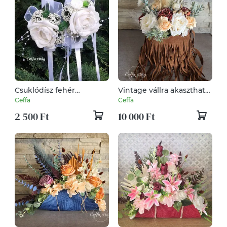
Csuklódísz fehér
Vintage vállra akasztható
habrózsával
virágtáska- KÉSZLETEN!
Ceffa
Ceffa
2 500 Ft
10 000 Ft