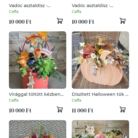
Vadóc asztaldísz -
Vadóc asztaldísz -
KÉSZLETEN!
KÉSZLETEN!
Ceffa
Ceffa
10 000 Ft
10 000 Ft
Virággal töltött kézben
Díszített Halloween tök -
tartható virágdoboz
bordó és narancssárga
Ceffa
Ceffa
ballagásra
színekbe öltözve
10 000 Ft
11 000 Ft