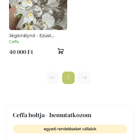
Jégkirálynő - Ezüst
ékszercsokor
Ceffa
40 000 Ft
1
Ceffa boltja - bemutatkozom
egyedi rendeléseket vállalok