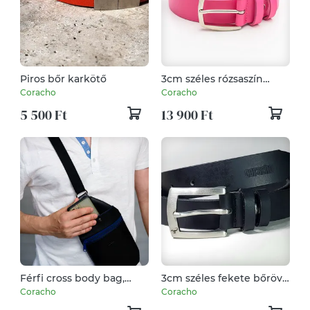
Piros bőr karkötő
3cm széles rózsaszín
bőröv olasz csattal
Coracho
Coracho
5 500 Ft
13 900 Ft
Férfi cross body bag,
3cm széles fekete bőröv
oldaltáska, válltáska,
szálcsiszolt rozsdamentes
Coracho
Coracho
fekete
acél csattal