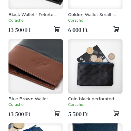
Black Wallet - Fekete
Golden Wallet Small -
perforált marhabőr tárca
Arany marhabőr
Coracho
Coracho
kártyatartó - kistárca
13 500 Ft
6 000 Ft
Blue Brown Wallet -
Coin black perforated -
Marhabőr tárca
bőr aprótartó fekete
Coracho
Coracho
perforált
13 500 Ft
5 500 Ft