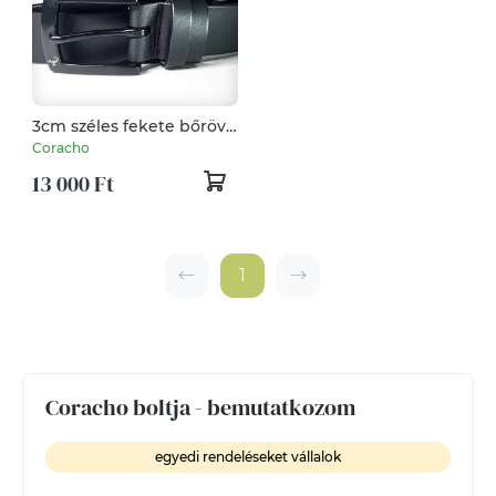
3cm széles fekete bőröv
mattfekete
Coracho
rozsdamentes acél
13 000 Ft
csattal
1
Coracho boltja - bemutatkozom
egyedi rendeléseket vállalok