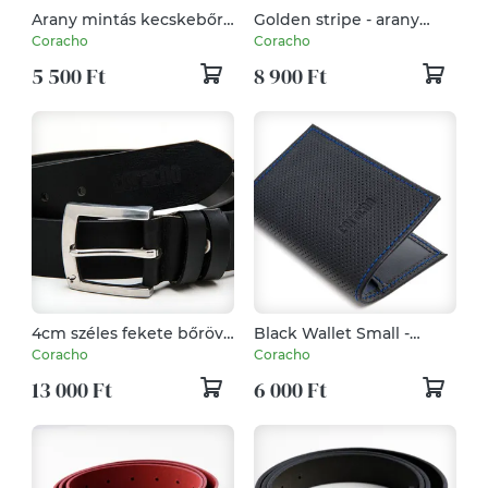
Arany mintás kecskebőr
Golden stripe - arany
kulcstartó
színű bőr divatöv, 1cmes
Coracho
Coracho
5 500 Ft
8 900 Ft
4cm széles fekete bőröv,
Black Wallet Small -
rozsdamentes acél
Fekete perforált
Coracho
Coracho
csattal
marhabőr kártyatartó -
13 000 Ft
6 000 Ft
kistárca