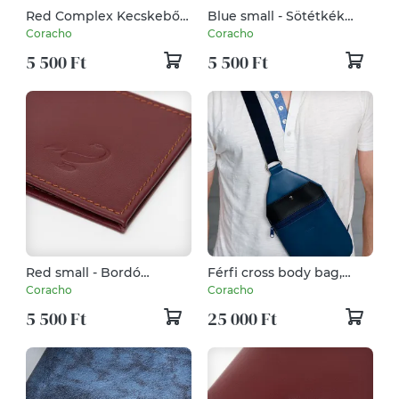
Red Complex Kecskebőr
Blue small - Sötétkék
kulcstartó
marhabőr kis kártyatartó
Coracho
Coracho
5 500 Ft
5 500 Ft
Red small - Bordó
Férfi cross body bag,
marhabőr kis kártyatartó
oldaltáska, válltáska, kék
Coracho
Coracho
5 500 Ft
25 000 Ft