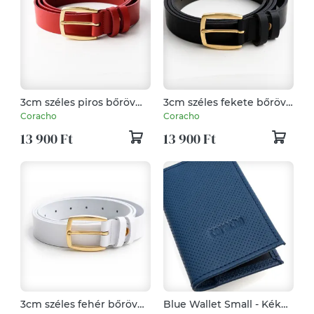
3cm széles piros bőröv
3cm széles fekete bőröv
olasz aranyozott réz
olasz aranyozott réz
Coracho
Coracho
csattal
csattal
13 900 Ft
13 900 Ft
3cm széles fehér bőröv
Blue Wallet Small - Kék