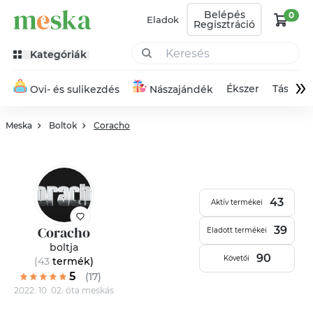
Belépés
0
Eladok
Regisztráció
Kategóriák
»
Ékszer
Táska
Ovi- és sulikezdés
Nászajándék
Meska
Boltok
Coracho
43
Aktív termékei
Coracho
39
Eladott termékei
boltja
90
Követői
(43
termék
)
5
(17)
2022. 10. 02. óta meskás