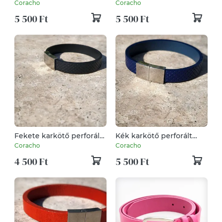
marhabőr kis kártyatartó
Coracho
Coracho
5 500 Ft
5 500 Ft
Fekete karkötő perforált
Kék karkötő perforált
bőrrel
bőrrel
Coracho
Coracho
4 500 Ft
5 500 Ft