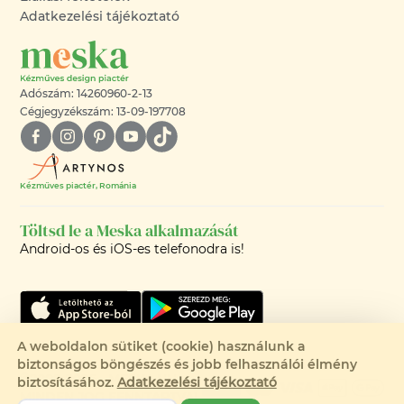
Adatkezelési tájékoztató
Adószám: 14260960-2-13
Cégjegyzékszám: 13-09-197708
Kézműves piactér, Románia
Töltsd le a Meska alkalmazását
Android-os és iOS-es telefonodra is!
A weboldalon sütiket (cookie) használunk a
biztonságos böngészés és jobb felhasználói élmény
©2008-2026 - MESKA.HU -
biztosításához.
Adatkezelési tájékoztató
MINDEN JOG FENNTARTVA!