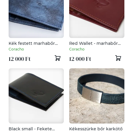
Kék festett marhabőr
Red Wallet - marhabőr
tárca
tárca
Coracho
Coracho
12 000 Ft
12 000 Ft
Black small - Fekete
Kékesszürke bőr karkötő