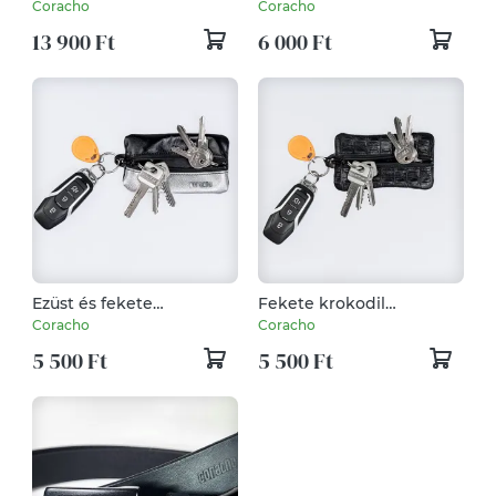
olasz aranyozott réz
perforált marhabőr
Coracho
Coracho
csattal
kártyatartó - kistárca
13 900 Ft
6 000 Ft
Ezüst és fekete
Fekete krokodil
kecskebőr kulcstartó
kulcstartó
Coracho
Coracho
5 500 Ft
5 500 Ft