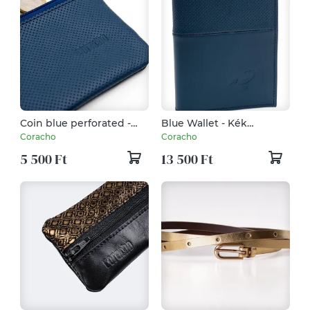
Coin blue perforated -
Blue Wallet - Kék
bőr aprótartó kék
perforált marhabőr tárca
Coracho
Coracho
perforált
5 500 Ft
13 500 Ft