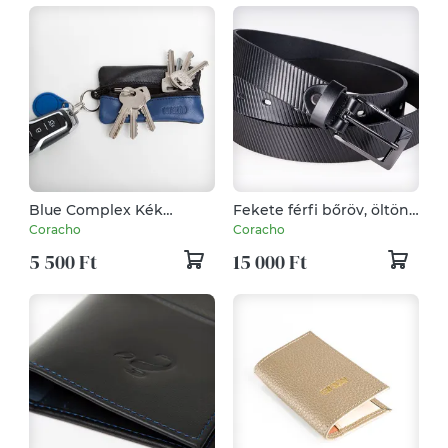
Blue Complex Kék
Fekete férfi bőröv, öltöny
kecskebőr kulcstartó
öv
Coracho
Coracho
5 500 Ft
15 000 Ft