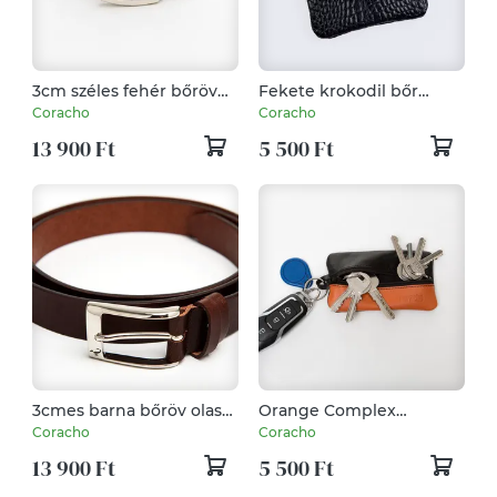
3cm széles fehér bőröv
Fekete krokodil bőr
olasz csattal
aprótartó
Coracho
Coracho
13 900 Ft
5 500 Ft
3cmes barna bőröv olasz
Orange Complex
réz csattal
Narancssárga Kecskebőr
Coracho
Coracho
kulcstartó
13 900 Ft
5 500 Ft