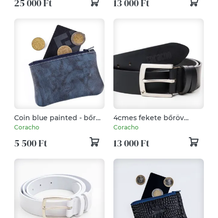
25 000 Ft
13 000 Ft
Coin blue painted - bőr
4cmes fekete bőröv
aprótartó kék festett
rozsdamentes acél
Coracho
Coracho
csattal
5 500 Ft
13 000 Ft