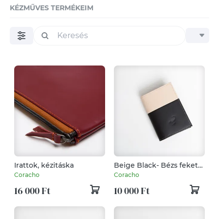
KÉZMŰVES TERMÉKEIM
Irattok, kézitáska
Beige Black- Bézs fekete
marhabőr tárca
Coracho
Coracho
16 000 Ft
10 000 Ft