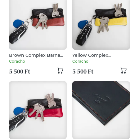
Brown Complex Barna
Yellow Complex
Kecskebőr kulcstartó
Citromsárga Kecskebőr
Coracho
Coracho
kulcstartó
5 500 Ft
5 500 Ft