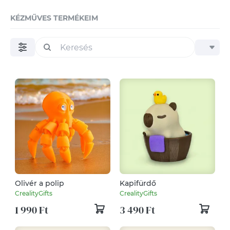
KÉZMŰVES TERMÉKEIM
Olivér a polip
Kapifürdő
CrealityGifts
CrealityGifts
1 990 Ft
3 490 Ft