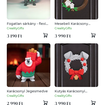
Fogatlan sárkány - flexi
Mesebeli Karácsony
játék
Ajtódísz
CrealityGifts
CrealityGifts
3 190 Ft
3 990 Ft
Karácsonyi Jegesmedve
Kutyás Karácsonyi
Ajtódísz
CrealityGifts
CrealityGifts
2 990 Ft
3 990 Ft