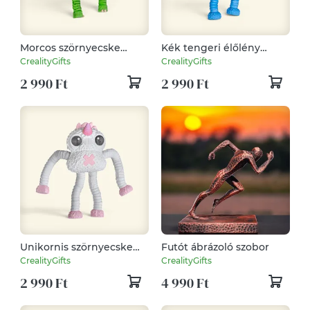
Morcos szörnyecske
Kék tengeri élőlény
kabalafigura –
kabalafigura –
CrealityGifts
CrealityGifts
húzogatható végtagokkal
mozgatható végtagokkal
2 990 Ft
2 990 Ft
Unikornis szörnyecske
Futót ábrázoló szobor
kabalafigura –
CrealityGifts
CrealityGifts
húzogatható végtagokkal
2 990 Ft
4 990 Ft