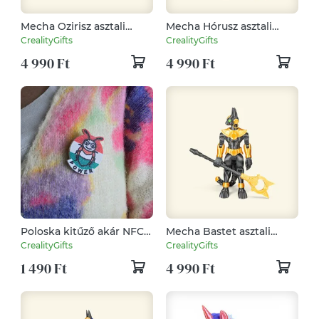
Mecha Ozirisz asztali
Mecha Hórusz asztali
figura – beállítható
figura – beállítható
CrealityGifts
CrealityGifts
pózokkal
pózokkal
4 990 Ft
4 990 Ft
Poloska kitűző akár NFC
Mecha Bastet asztali
chippel – Cuki, okos,
figura – beállítható
CrealityGifts
CrealityGifts
praktikus!
pózokkal
1 490 Ft
4 990 Ft