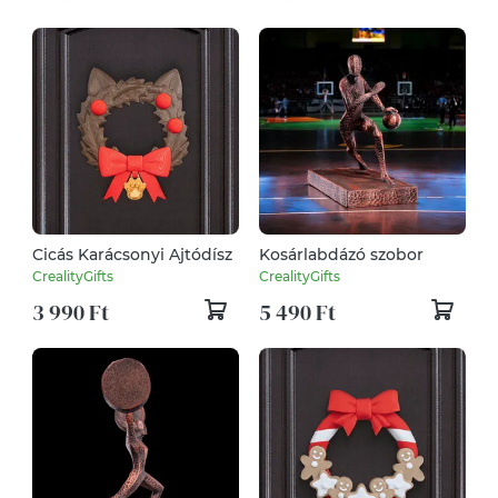
Cicás Karácsonyi Ajtódísz
Kosárlabdázó szobor
CrealityGifts
CrealityGifts
3 990 Ft
5 490 Ft