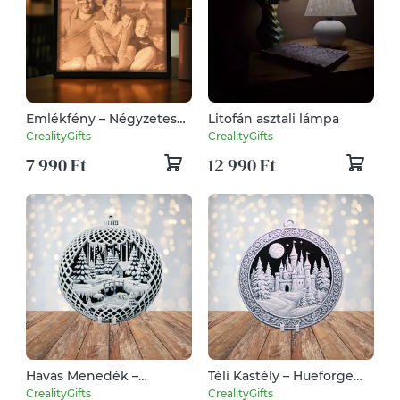
Emlékfény – Négyzetes
Litofán asztali lámpa
litofán kép kerettel (1:1)
CrealityGifts
CrealityGifts
7 990 Ft
12 990 Ft
Havas Menedék –
Téli Kastély – Hueforge
Hueforge karácsonyfadísz
karácsonyfadísz
CrealityGifts
CrealityGifts