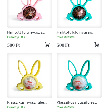
Hajlított fülű nyuszis
Hajlított fülű nyuszis
Ferrero csokoládé tartó
Ferrero csokoládé tartó
CrealityGifts
CrealityGifts
apró tavaszi
apró tavaszi
500 Ft
500 Ft
figyelmességként -
figyelmességként - Zöld
Rózsaszín
Klasszikus nyuszifüles
Klasszikus nyuszifüles
Raffaello tartó apró
Raffaello tartó apró
CrealityGifts
CrealityGifts