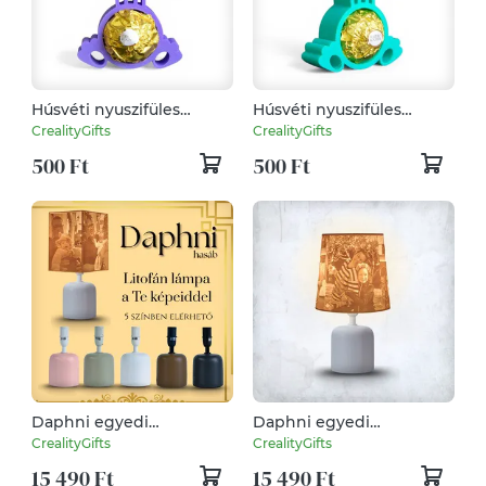
Húsvéti nyuszifüles
Húsvéti nyuszifüles
Ferrero Rocher tartó apró
Ferrero Rocher tartó apró
CrealityGifts
CrealityGifts
figyelmesség tavaszi
figyelmesség tavaszi
500 Ft
500 Ft
színekben - Rózsaszín
színekben - Zöld
Daphni egyedi
Daphni egyedi
fényképes lámpa - Hasáb
fényképes lámpa -
CrealityGifts
CrealityGifts
Klasszikus
15 490 Ft
15 490 Ft