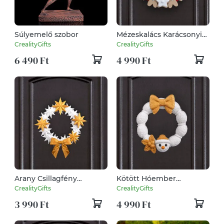
Súlyemelő szobor
Mézeskalács Karácsonyi
Ajtódísz
CrealityGifts
CrealityGifts
6 490 Ft
4 990 Ft
Arany Csillagfény
Kötött Hóember
Karácsonyi Ajtódísz
Karácsonyi Ajtódísz
CrealityGifts
CrealityGifts
3 990 Ft
4 990 Ft