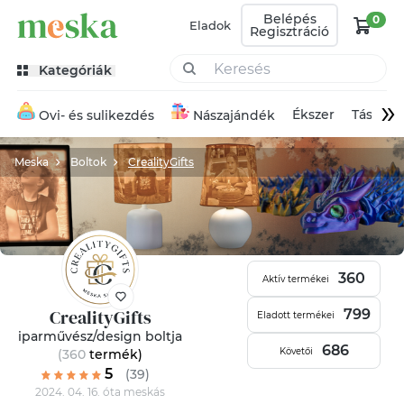
Belépés
0
Eladok
Regisztráció
Kategóriák
»
Ékszer
Táska
Ovi- és sulikezdés
Nászajándék
Meska
Boltok
CrealityGifts
360
Aktív termékei
CrealityGifts
799
Eladott termékei
iparművész/design boltja
686
Követői
(360
termék
)
5
(39)
2024. 04. 16. óta meskás