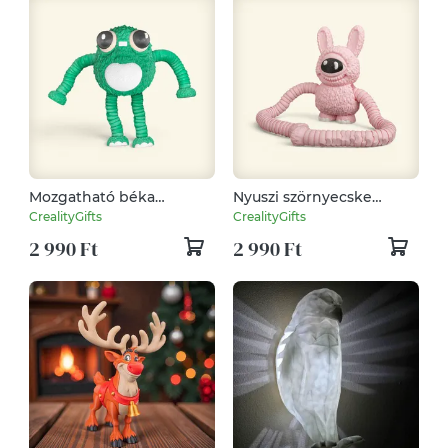
Mozgatható béka
Nyuszi szörnyecske
kabalafigura –
kabalafigura –
CrealityGifts
CrealityGifts
húzogatható végtagokkal
húzogatható végtagokkal
2 990 Ft
2 990 Ft