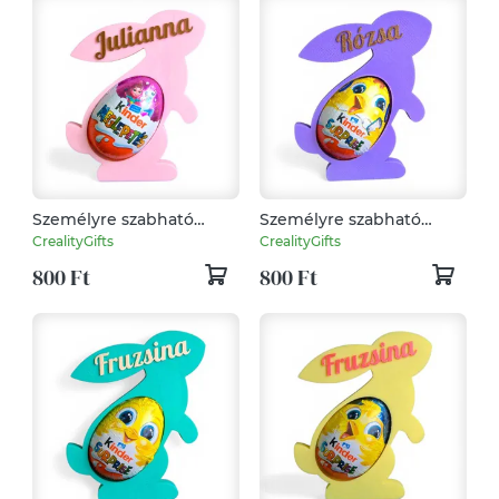
Személyre szabható
Személyre szabható
nyuszis Kinder
nyuszis Kinder
CrealityGifts
CrealityGifts
meglepetés tartó egyedi
meglepetés tartó egyedi
800 Ft
800 Ft
felirattal - Rózsaszín
felirattal - Lila