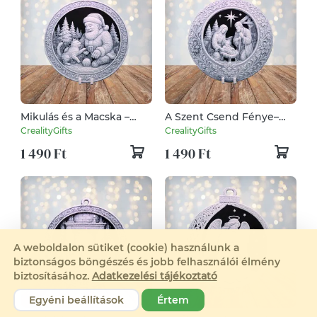
Mikulás és a Macska –
A Szent Csend Fénye–
Hueforge karácsonyfadísz
Hueforge karácsonyfadísz
CrealityGifts
CrealityGifts
1 490 Ft
1 490 Ft
A weboldalon sütiket (cookie) használunk a
biztonságos böngészés és jobb felhasználói élmény
biztosításához.
Adatkezelési tájékoztató
Egyéni beállítások
Értem