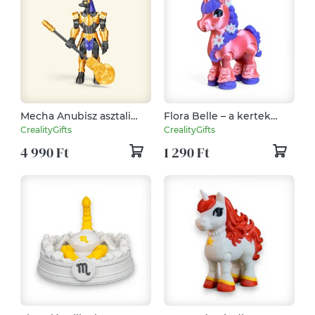
Mecha Anubisz asztali
Flora Belle – a kertek
figura – beállítható
varázslatos virágos
CrealityGifts
CrealityGifts
pózokkal
unikornisa mozgatható
4 990 Ft
1 290 Ft
lábakkal