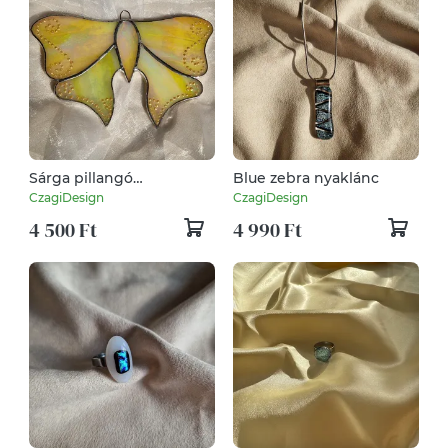
Sárga pillangó
Blue zebra nyaklánc
fénycsapda
CzagiDesign
CzagiDesign
4 500 Ft
4 990 Ft