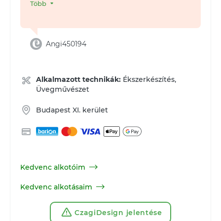
Több
Angi450194
Alkalmazott technikák:
Ékszerkészítés,
Üvegművészet
Budapest XI. kerület
Kedvenc alkotóim
Kedvenc alkotásaim
CzagiDesign jelentése