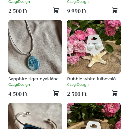
kék Aventurin kristállyal
CzagiDesign
CzagiDesign
2 500 Ft
9 990 Ft
Sapphire tiger nyaklánc
Bubble white fülbevaló
zöld Aventurin kristállyal
CzagiDesign
CzagiDesign
4 500 Ft
2 500 Ft