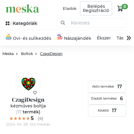
Belépés
0
Eladok
Regisztráció
Kategóriák
»
Ékszer
Táska
Ovi- és sulikezdés
Nászajándék
Meska
Boltok
CzagiDesign
17
Aktív termékei
CzagiDesign
6
Eladott termékei
kézműves boltja
17
Követői
(17
termék
)
5
(4)
2024. 04. 28. óta meskás