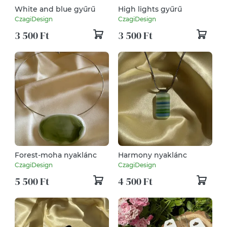
White and blue gyűrű
High lights gyűrű
CzagiDesign
CzagiDesign
3 500 Ft
3 500 Ft
Forest-moha nyaklánc
Harmony nyaklánc
CzagiDesign
CzagiDesign
5 500 Ft
4 500 Ft