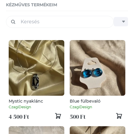
KÉZMŰVES TERMÉKEIM
Mystic nyaklánc
Blue fülbevaló
CzagiDesign
CzagiDesign
4 500 Ft
500 Ft