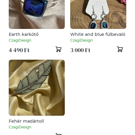
Earth karkötő
White and blue fülbevaló
CzagiDesign
CzagiDesign
4 490 Ft
3 000 Ft
Fehér madártoll
CzagiDesign