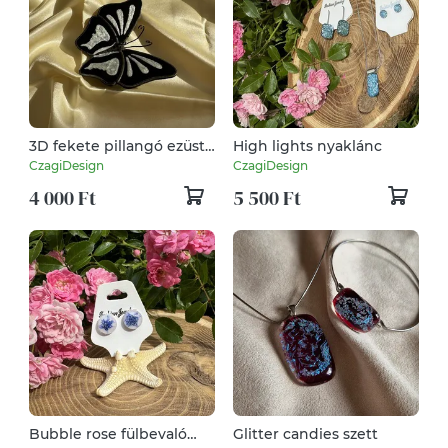
3D fekete pillangó ezüst
High lights nyaklánc
mintával
CzagiDesign
CzagiDesign
4 000 Ft
5 500 Ft
Bubble rose fülbevaló
Glitter candies szett