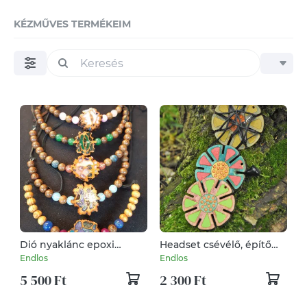
KÉZMŰVES TERMÉKEIM
Dió nyaklánc epoxi
Headset csévélő, építő
fillerrel
játék, karácsonyfadísz,
Endlos
Endlos
poháralátét függ attól, te
5 500 Ft
2 300 Ft
minek szeretnéd