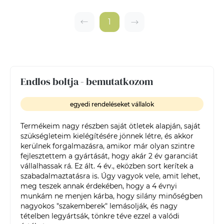
1
Endlos boltja - bemutatkozom
egyedi rendeléseket vállalok
Termékeim nagy részben saját ötletek alapján, saját 
szükségleteim kielégítésére jönnek létre, és akkor 
kerülnek forgalmazásra, amikor már olyan szintre 
fejlesztettem a gyártását, hogy akár 2 év garanciát 
vállalhassak rá. Ez ált. 4 év., eközben sort kerítek a 
szabadalmaztatásra is. Úgy vagyok vele, amit lehet, 
meg teszek annak érdekében, hogy a 4 évnyi 
munkám ne menjen kárba, hogy silány minőségben 
nagyokos "szakemberek" lemásolják, és nagy 
tételben legyártsák, tönkre téve ezzel a valódi 