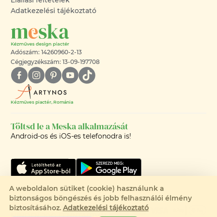
Elállási feltételek
Adatkezelési tájékoztató
Adószám: 14260960-2-13
Cégjegyzékszám: 13-09-197708
Kézműves piactér, Románia
Töltsd le a Meska alkalmazását
Android-os és iOS-es telefonodra is!
A weboldalon sütiket (cookie) használunk a
biztonságos böngészés és jobb felhasználói élmény
©2008-2026 - MESKA.HU -
biztosításához.
Adatkezelési tájékoztató
MINDEN JOG FENNTARTVA!