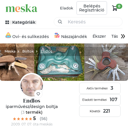
Belépés
0
Eladok
Regisztráció
Kategóriák
»
Ékszer
Táska
Ovi- és sulikezdés
Nászajándék
Meska
Boltok
Endlos
3
Aktív termékei
Endlos
107
Eladott termékei
iparművész/design boltja
221
Követői
(3
termék
)
5
(56)
2009. 07. 07. óta meskás