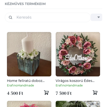
KÉZMŰVES TERMÉKEIM
Home feliratú doboz
Virágos koszorú Édes
gyertyával és virágokkal
Otthon felirattal
ErafinoHandmade
ErafinoHandmade
4 500 Ft
7 500 Ft