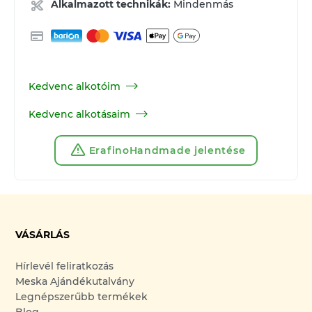
Alkalmazott technikák:
Mindenmás
Kedvenc alkotóim
Kedvenc alkotásaim
ErafinoHandmade jelentése
VÁSÁRLÁS
Hírlevél feliratkozás
Meska Ajándékutalvány
Legnépszerűbb termékek
Blog