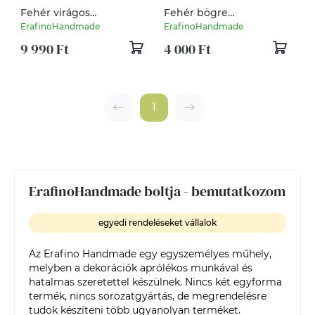
Fehér virágos
Fehér bögre
óriáskoszorú nyuszival
tavaszgyermekkel
ErafinoHandmade
ErafinoHandmade
9 990 Ft
4 000 Ft
1
ErafinoHandmade boltja - bemutatkozom
egyedi rendeléseket vállalok
Az Erafino Handmade egy egyszemélyes műhely, 
melyben a dekorációk aprólékos munkával és 
hatalmas szeretettel készülnek. Nincs két egyforma 
termék, nincs sorozatgyártás, de megrendelésre 
tudok készíteni több ugyanolyan terméket. 