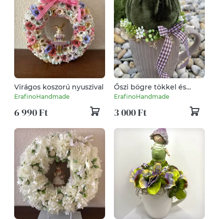
Virágos koszorú nyuszival
Őszi bögre tökkel és
kockás szalaggal
ErafinoHandmade
ErafinoHandmade
6 990 Ft
3 000 Ft