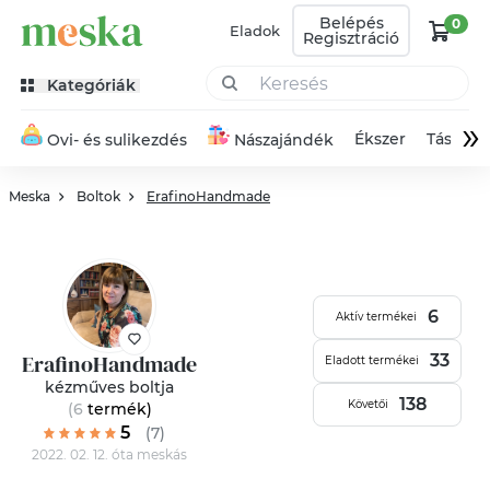
Belépés
0
Eladok
Regisztráció
Kategóriák
»
Ékszer
Táska
Ovi- és sulikezdés
Nászajándék
Meska
Boltok
ErafinoHandmade
6
Aktív termékei
ErafinoHandmade
33
Eladott termékei
kézműves boltja
138
Követői
(6
termék
)
5
(7)
2022. 02. 12. óta meskás