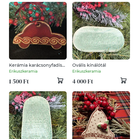
Kerámia karácsonyfadísz
Ovális kínálótál
kisautó
Erikuszkeramia
Erikuszkeramia
1 500 Ft
4 000 Ft