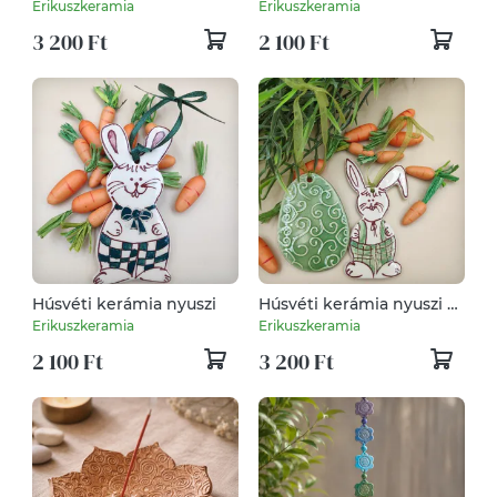
Erikuszkeramia
Erikuszkeramia
3 200 Ft
2 100 Ft
Húsvéti kerámia nyuszi
Húsvéti kerámia nyuszi és
tojás készletben
Erikuszkeramia
Erikuszkeramia
2 100 Ft
3 200 Ft