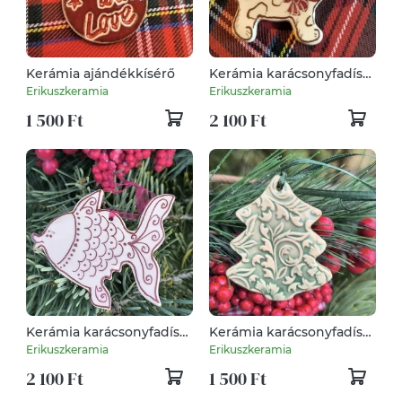
Kerámia ajándékkísérő
Kerámia karácsonyfadísz
kiskutya
Erikuszkeramia
Erikuszkeramia
1 500 Ft
2 100 Ft
Kerámia karácsonyfadísz
Kerámia karácsonyfadísz
halacska
fenyőfa
Erikuszkeramia
Erikuszkeramia
2 100 Ft
1 500 Ft