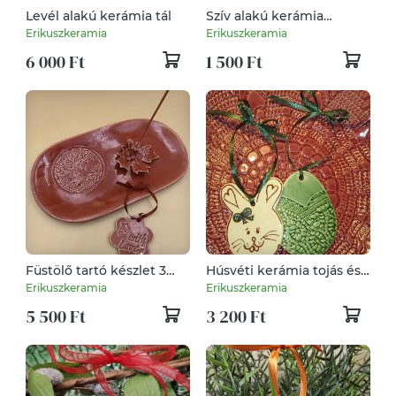
Levél alakú kerámia tál
Szív alakú kerámia
karácsonyfadísz
Erikuszkeramia
Erikuszkeramia
6 000 Ft
1 500 Ft
Füstölő tartó készlet 3
Húsvéti kerámia tojás és
darabos
nyuszi
Erikuszkeramia
Erikuszkeramia
5 500 Ft
3 200 Ft