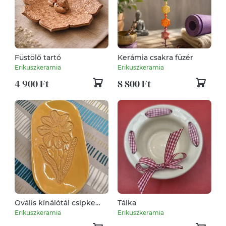
Füstölő tartó
Kerámia csakra füzér
Erikuszkeramia
Erikuszkeramia
4 900 Ft
8 800 Ft
Ovális kínálótál csipke
Tálka
virágos
Erikuszkeramia
Erikuszkeramia