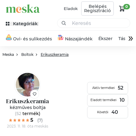
Belépés
0
Eladok
Regisztráció
Kategóriák
»
Ékszer
Táska
Ovi- és sulikezdés
Nászajándék
Meska
Boltok
Erikuszkeramia
52
Aktív termékei
Erikuszkeramia
10
Eladott termékei
kézműves boltja
40
Követői
(52
termék
)
5
(7)
2023. 11. 18. óta meskás