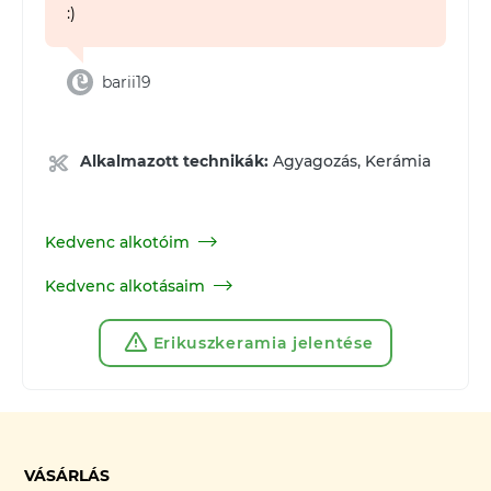
:)
barii19
Alkalmazott technikák:
Agyagozás, Kerámia
Kedvenc alkotóim
Kedvenc alkotásaim
Erikuszkeramia jelentése
VÁSÁRLÁS