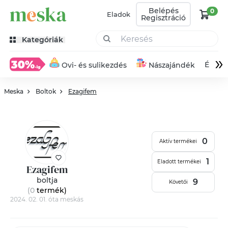
Belépés
0
Eladok
Regisztráció
Kategóriák
»
Éksze
Ovi- és sulikezdés
Nászajándék
Meska
Boltok
Ezagifem
0
Aktív termékei
1
Eladott termékei
Ezagifem
boltja
9
Követői
(0
termék
)
2024. 02. 01. óta meskás