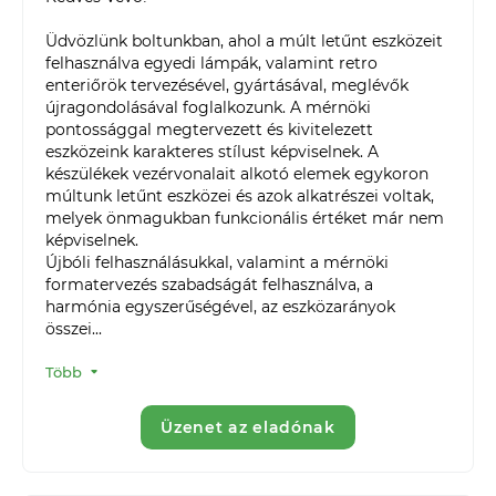
Üdvözlünk boltunkban, ahol a múlt letűnt eszközeit 
felhasználva egyedi lámpák, valamint retro 
enteriőrök tervezésével, gyártásával, meglévők 
újragondolásával foglalkozunk. A mérnöki 
pontossággal megtervezett és kivitelezett 
eszközeink karakteres stílust képviselnek. A 
készülékek vezérvonalait alkotó elemek egykoron 
múltunk letűnt eszközei és azok alkatrészei voltak, 
melyek önmagukban funkcionális értéket már nem 
képviselnek.

Újbóli felhasználásukkal, valamint a mérnöki 
formatervezés szabadságát felhasználva, a 
harmónia egyszerűségével, az eszközarányok 
összei...
Több
Üzenet az eladónak