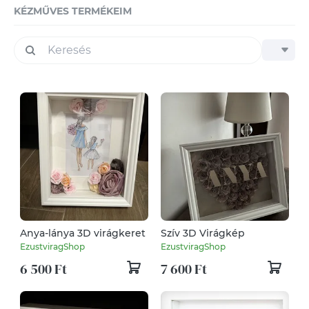
KÉZMŰVES TERMÉKEIM
Anya-lánya 3D virágkeret
Szív 3D Virágkép
EzustviragShop
EzustviragShop
6 500 Ft
7 600 Ft