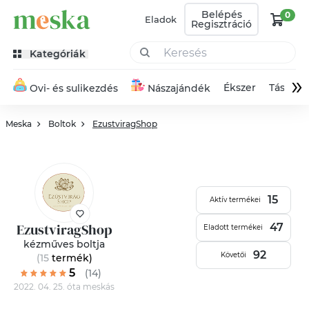
Belépés
0
Eladok
Regisztráció
Kategóriák
»
Ékszer
Táska
Ovi- és sulikezdés
Nászajándék
Meska
Boltok
EzustviragShop
15
Aktív termékei
EzustviragShop
47
Eladott termékei
kézműves boltja
92
Követői
(15
termék
)
5
(14)
2022. 04. 25. óta meskás