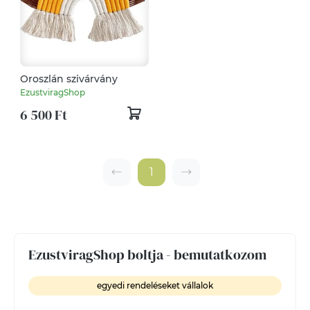
Oroszlán szivárvány
EzustviragShop
6 500 Ft
1
EzustviragShop boltja - bemutatkozom
egyedi rendeléseket vállalok