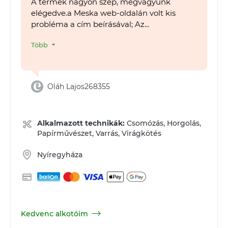
A termék nagyon szép, megvagyunk
elégedve.a Meska web-oldalán volt kis
probléma a cím beírásával; Az...
Több
Oláh Lajos268355
Alkalmazott technikák:
Csomózás, Horgolás,
Papírművészet, Varrás, Virágkötés
Nyíregyháza
Kedvenc alkotóim