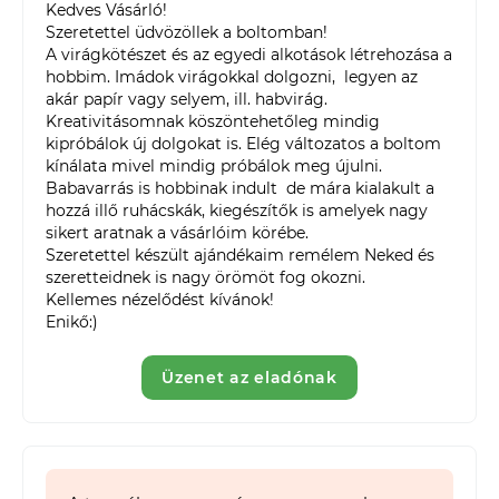
Kedves Vásárló! 

Szeretettel üdvözöllek a boltomban!

A virágkötészet és az egyedi alkotások létrehozása a  
hobbim. Imádok virágokkal dolgozni,  legyen az 
akár papír vagy selyem, ill. habvirág. 
Kreativitásomnak köszöntehetőleg mindig 
kipróbálok új dolgokat is. Elég változatos a boltom 
kínálata mivel mindig próbálok meg újulni. 

Babavarrás is hobbinak indult  de mára kialakult a 
hozzá illő ruhácskák, kiegészítők is amelyek nagy 
sikert aratnak a vásárlóim körébe.

Szeretettel készült ajándékaim remélem Neked és 
szeretteidnek is nagy örömöt fog okozni. 

Kellemes nézelődést kívánok!  

Enikő:)
Üzenet az eladónak