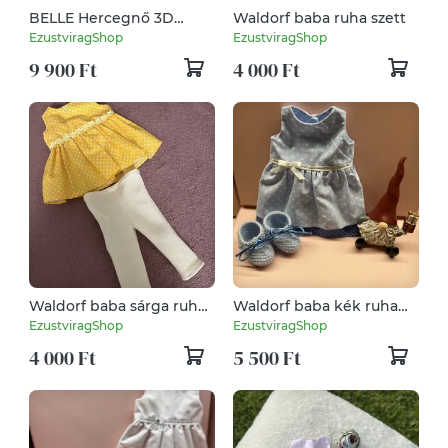
BELLE Hercegnő 3D
Waldorf baba ruha szett
Virágkép
EzustviragShop
EzustviragShop
9 900 Ft
4 000 Ft
Waldorf baba sárga ruha
Waldorf baba kék ruha
szett
szett
EzustviragShop
EzustviragShop
4 000 Ft
5 500 Ft