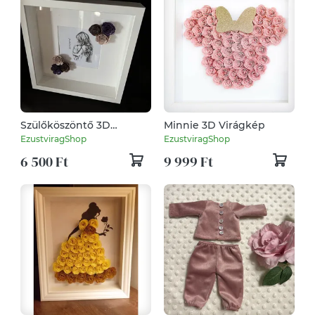
Szülőköszöntő 3D
Minnie 3D Virágkép
virágkép
EzustviragShop
EzustviragShop
6 500 Ft
9 999 Ft