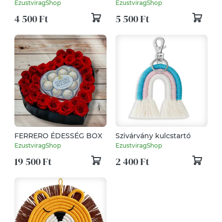
EzustviragShop
EzustviragShop
4 500 Ft
5 500 Ft
FERRERO ÉDESSÉG BOX
Szivárvány kulcstartó
EzustviragShop
EzustviragShop
19 500 Ft
2 400 Ft