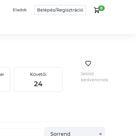
0
Belépés/
Regisztráció
Eladok
Jelöld
ei
Követői
kedvencnek
24
Sorrend