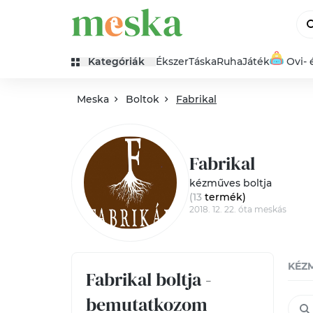
Kategóriák
Ékszer
Táska
Ruha
Játék
Ovi- 
Meska
Boltok
Fabrikal
Fabrikal
kézműves boltja
(13
termék
)
2018. 12. 22. óta meskás
KÉZ
Fabrikal boltja -
bemutatkozom