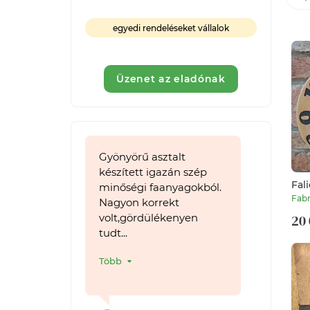
egyedi rendeléseket vállalok
Üzenet az eladónak
Gyönyörű asztalt
készített igazán szép
Fal
minőségi faanyagokból.
Fabr
Nagyon korrekt
20 
volt,gördülékenyen
tudt...
Több