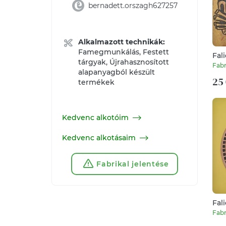
bernadett.orszagh627257
Alkalmazott technikák:
Famegmunkálás, Festett
Fal
tárgyak, Újrahasznosított
Fabr
alapanyagból készült
25 
termékek
Kedvenc alkotóim
Kedvenc alkotásaim
Fabrikal jelentése
Fal
Fabr