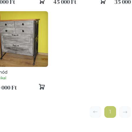
000 Ft
45 000 Ft
35 000
mód
ikal
 000 Ft
1