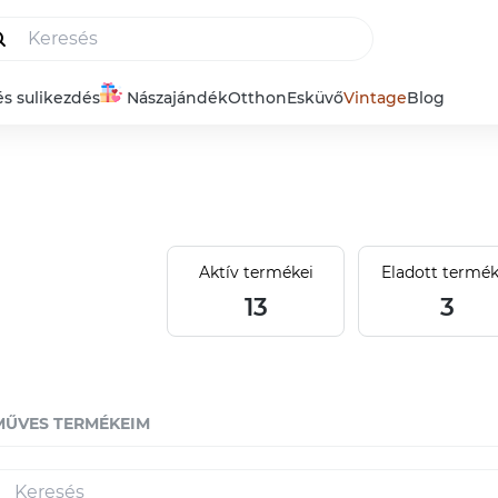
és sulikezdés
Nászajándék
Otthon
Esküvő
Vintage
Blog
Aktív termékei
Eladott termék
13
3
MŰVES TERMÉKEIM