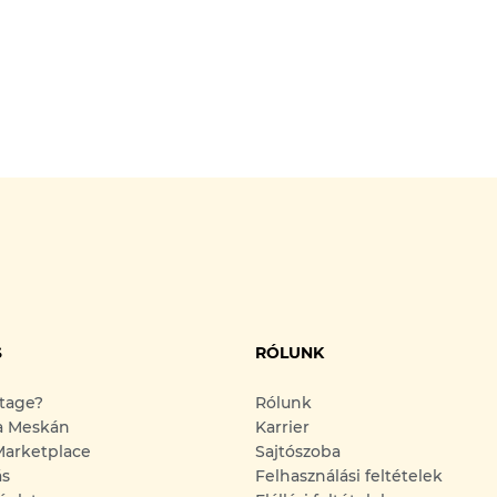
S
RÓLUNK
ntage?
Rólunk
a Meskán
Karrier
arketplace
Sajtószoba
ás
Felhasználási feltételek