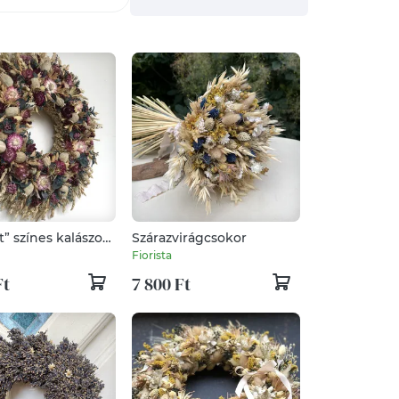
t” színes kalászos
Szárazvirágcsokor
tó
Fiorista
Ft
7 800 Ft