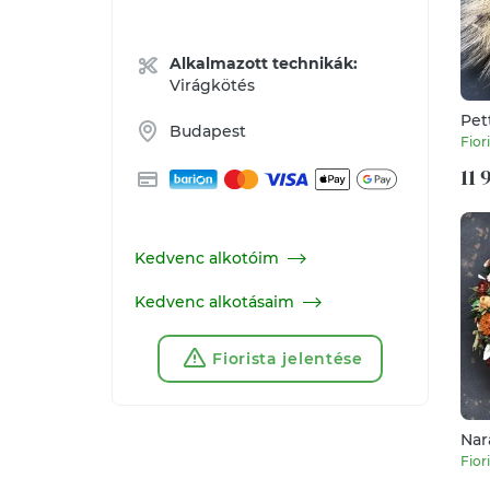
Alkalmazott technikák:
Virágkötés
Pet
Budapest
kal
Fior
11 
Kedvenc alkotóim
Kedvenc alkotásaim
Fiorista jelentése
Nar
Fior