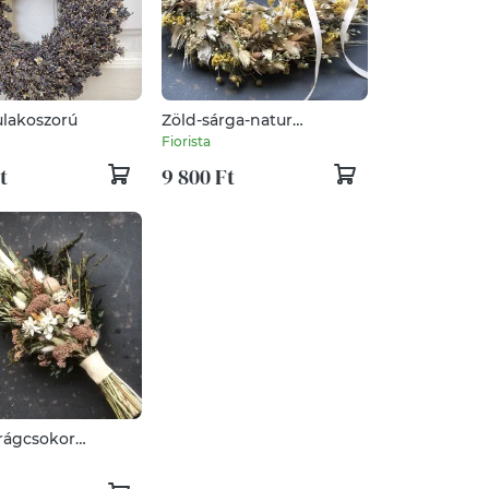
lakoszorú
Zöld-sárga-natur
kopogtató
Fiorista
t
9 800 Ft
irágcsokor
al