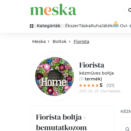
Kategóriák
Ékszer
Táska
Ruha
Játék
Ovi- 
Meska
Boltok
Fiorista
Fiorista
kézműves boltja
(11
termék
)
5
(121)
2017. 02. 25. óta meskás
KÉZ
Fiorista boltja -
bemutatkozom