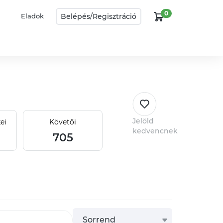
0
Belépés/
Regisztráció
Eladok
Jelöld
ei
Követői
kedvencnek
705
Sorrend