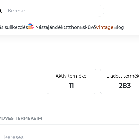
és sulikezdés
Nászajándék
Otthon
Esküvő
Vintage
Blog
Aktív termékei
Eladott termék
11
283
MŰVES TERMÉKEIM