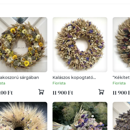
akoszorú sárgában
Kalászos kopogtató
“Kékítet
Limoniummal színezve
kopogta
ista
Fiorista
Fiorista
200 Ft
11 900 Ft
11 900 