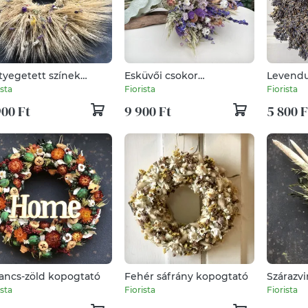
tyegetett színek
Esküvői csokor
Levendu
ászos kopogtató
szárazvirágokból
ista
Fiorista
Fiorista
900 Ft
9 900 Ft
5 800 F
ancs-zöld kopogtató
Fehér sáfrány kopogtató
Szárazv
sáfránny
ista
Fiorista
Fiorista