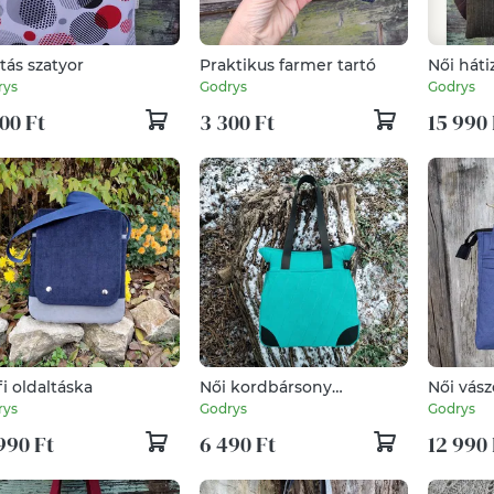
tás szatyor
Praktikus farmer tartó
Női háti
rys
Godrys
Godrys
00 Ft
3 300 Ft
15 990 
fi oldaltáska
Női kordbársony
Női vász
válltáska/kézitáska 12980.-
rys
Godrys
Godrys
helyett 6490.-
990 Ft
6 490 Ft
12 990 