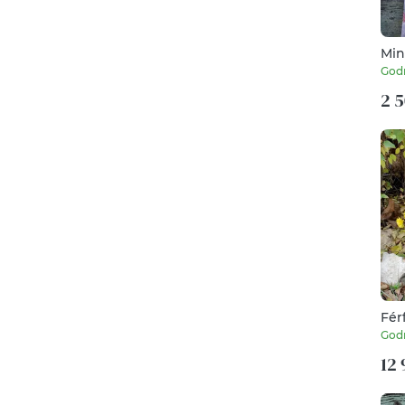
Min
God
2 5
Fér
God
12 