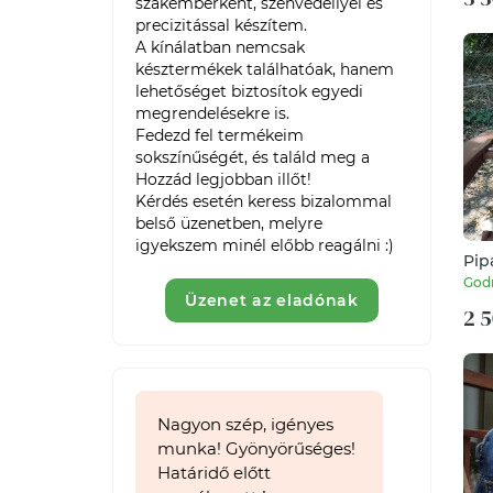
szakemberként, szenvedéllyel és 
precizitással készítem.

A kínálatban nemcsak 
késztermékek találhatóak, hanem 
lehetőséget biztosítok egyedi 
megrendelésekre is.

Fedezd fel termékeim 
sokszínűségét, és találd meg a 
Hozzád legjobban illőt!

Kérdés esetén keress bizalommal 
belső üzenetben, melyre 
igyekszem minél előbb reagálni :)
Pip
God
Üzenet az eladónak
2 5
Nagyon szép, igényes
munka! Gyönyörűséges!
Határidő előtt