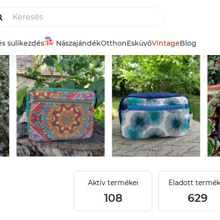
és sulikezdés
Nászajándék
Otthon
Esküvő
Vintage
Blog
Aktív termékei
Eladott termék
108
629