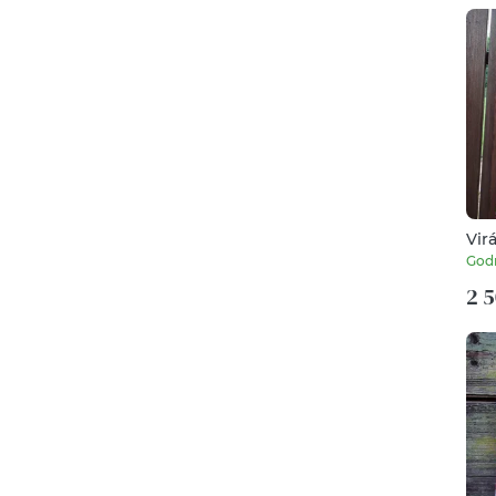
Vir
God
2 5