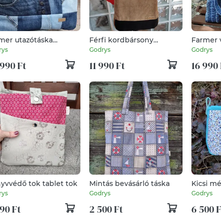
mer utazótáska
Férfi kordbársony
Farmer v
ahasznosított
válltáska - drapp, barna
újrahasz
rys
Godrys
Godrys
panyagból
színű
alapany
990 Ft
11 990 Ft
16 990 
yvvédő tok tablet tok
Mintás bevásárló táska
Kicsi m
táskare
rys
Godrys
Godrys
90 Ft
2 500 Ft
6 500 F