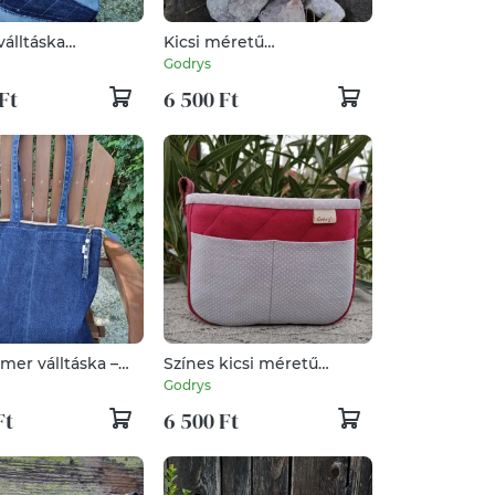
álltáska
Kicsi méretű
 újrahasznosított
táskarendező
Godrys
Ft
6 500 Ft
rmer válltáska –
Színes kicsi méretű
gy strand és
táskarendező
Godrys
lószatyo
Ft
6 500 Ft