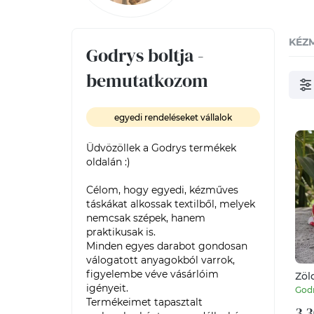
KÉZ
Godrys boltja -
bemutatkozom
egyedi rendeléseket vállalok
Üdvözöllek a Godrys termékek 
oldalán :)

Célom, hogy egyedi, kézműves 
táskákat alkossak textilből, melyek 
nemcsak szépek, hanem 
praktikusak is.

Minden egyes darabot gondosan 
válogatott anyagokból varrok, 
figyelembe véve vásárlóim 
Zöl
dar
igényeit.

God
Termékeimet tapasztalt 
3 3