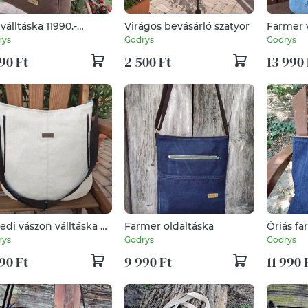
válltáska 11990.-
Virágos bevásárló szatyor
Farmer v
yett 8990.-
prémium
rys
Godrys
Godrys
textilből
90 Ft
2 500 Ft
13 990 
edi vászon válltáska L-
Farmer oldaltáska
Óriás fa
méret 12990.- helyett
Extra na
rys
Godrys
Godrys
0.-
bevásár
90 Ft
9 990 Ft
11 990 