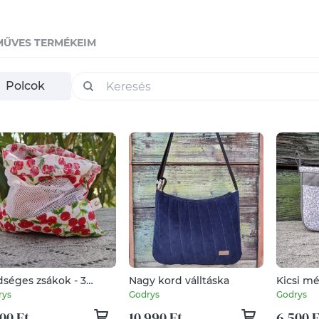
MŰVES TERMÉKEIM
Polcok
dséges zsákok - 3
Nagy kord válltáska
Kicsi m
abos szettben
táskare
rys
Godrys
Godrys
00 Ft
10 990 Ft
6 500 F