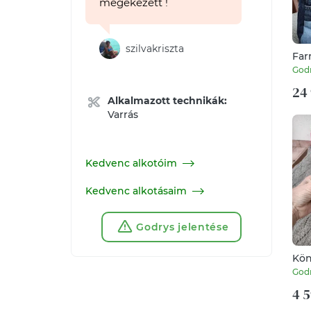
megékezett !
szilvakriszta
Far
újr
God
ala
24 
Alkalmazott technikák:
Varrás
Kedvenc alkotóim
Kedvenc alkotásaim
Godrys jelentése
Kön
God
4 5