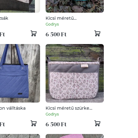
zsák
Kicsi méretű
táskarendező
Godrys
Ft
6 500 Ft
on válltáska
Kicsi méretű szürke
táskarendező
Godrys
Ft
6 500 Ft