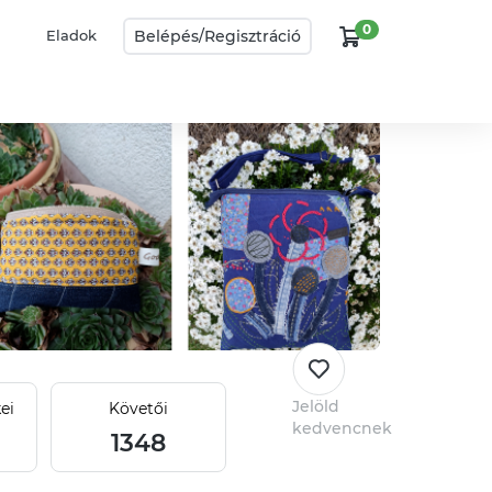
0
Belépés/
Regisztráció
Eladok
Jelöld
ei
Követői
kedvencnek
1348