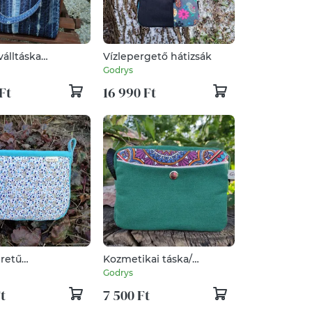
álltáska
Vízlepergető hátizsák
nosított
Godrys
agból
Ft
16 990 Ft
éretű
Kozmetikai táska/
ndező
neszeszer/ piperetáska
Godrys
t
7 500 Ft