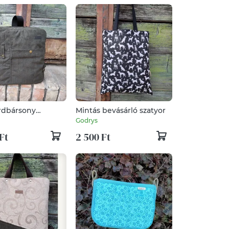
ordbársony
Mintás bevásárló szatyor
Godrys
Ft
2 500 Ft