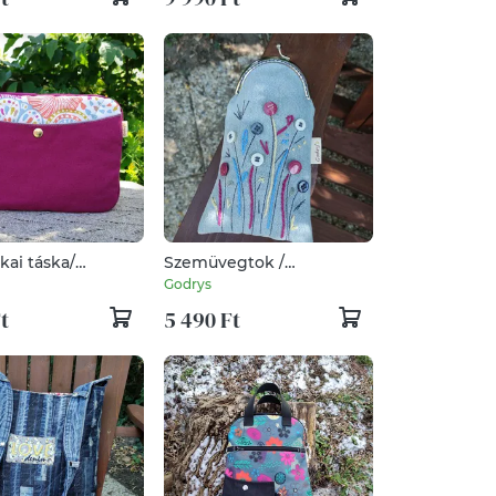
kai táska/
Szemüvegtok /
r/ piperetáska
napszemüvegtok
Godrys
t
5 490 Ft