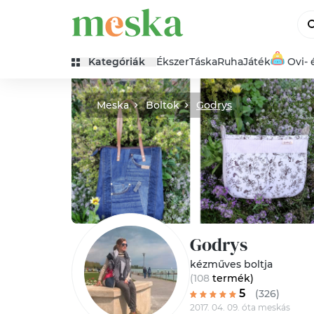
Kategóriák
Ékszer
Táska
Ruha
Játék
Ovi- 
Meska
Boltok
Godrys
Godrys
kézműves boltja
(108
termék
)
5
(326)
2017. 04. 09. óta meskás