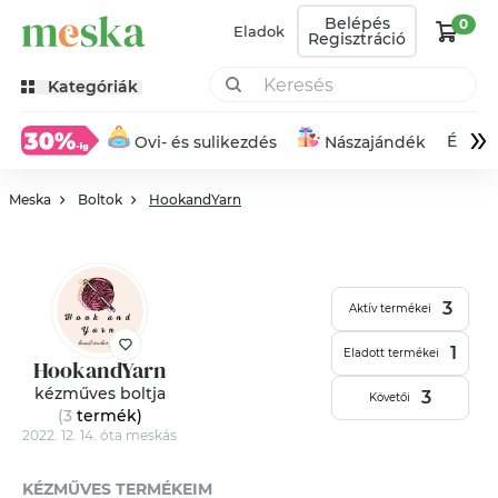
Belépés
0
Eladok
Regisztráció
Kategóriák
»
Éksze
Ovi- és sulikezdés
Nászajándék
Meska
Boltok
HookandYarn
3
Aktív termékei
1
Eladott termékei
HookandYarn
kézműves boltja
3
Követői
(3
termék
)
2022. 12. 14. óta meskás
KÉZMŰVES TERMÉKEIM