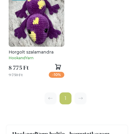
Horgolt szalamandra
HookandYarn
8 775 Ft
9 750 Ft
-10%
1
HookandYarn boltja - bemutatkozom