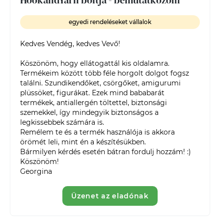
egyedi rendeléseket vállalok
Kedves Vendég, kedves Vevő!

Köszönöm, hogy ellátogattál kis oldalamra. 
Termékeim között több féle horgolt dolgot fogsz 
találni. Szundikendőket, csörgőket, amigurumi 
plüssöket, figurákat. Ezek mind bababarát 
termékek, antiallergén töltettel, biztonsági 
szemekkel, így mindegyik biztonságos a 
legkissebbek számára is.

Remélem te és a termék használója is akkora 
örömét leli, mint én a készítésükben.

Bármilyen kérdés esetén bátran fordulj hozzám! :) 

Köszönöm!

Georgina
Üzenet az eladónak