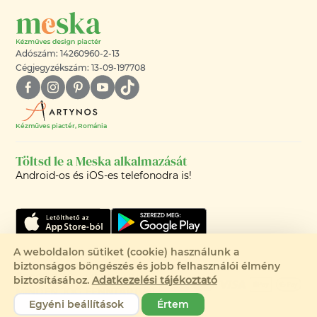
Adószám: 14260960-2-13
Cégjegyzékszám: 13-09-197708
Kézműves piactér, Románia
Töltsd le a Meska alkalmazását
Android-os és iOS-es telefonodra is!
A weboldalon sütiket (cookie) használunk a
biztonságos böngészés és jobb felhasználói élmény
©2008-2026 - MESKA.HU -
biztosításához.
Adatkezelési tájékoztató
MINDEN JOG FENNTARTVA!
Egyéni beállítások
Értem