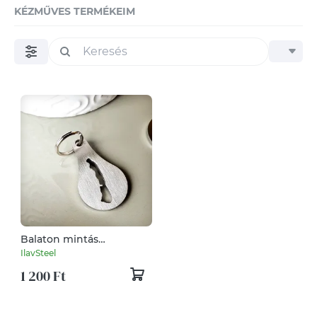
KÉZMŰVES TERMÉKEIM
Balaton mintás
nemesacél kulcstartók,
IlavSteel
bevásárló kocsi érme
1 200 Ft