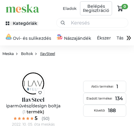
Belépés
0
Eladok
Regisztráció
Kategóriák
»
Ékszer
Táska
Ovi- és sulikezdés
Nászajándék
Meska
Boltok
IlavSteel
1
Aktív termékei
IlavSteel
134
Eladott termékei
iparművész/design boltja
188
Követői
(1
termék
)
5
(50)
2022. 10. 05. óta meskás