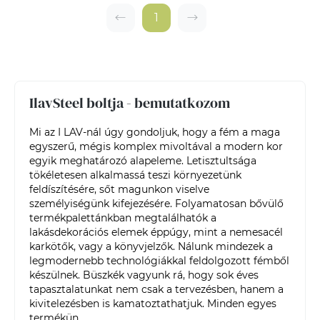
1
IlavSteel boltja - bemutatkozom
Mi az I LAV-nál úgy gondoljuk, hogy a fém a maga 
egyszerű, mégis komplex mivoltával a modern kor 
egyik meghatározó alapeleme. Letisztultsága 
tökéletesen alkalmassá teszi környezetünk 
feldíszítésére, sőt magunkon viselve 
személyiségünk kifejezésére. Folyamatosan bővülő 
termékpalettánkban megtalálhatók a 
lakásdekorációs elemek éppúgy, mint a nemesacél 
karkötők, vagy a könyvjelzők. Nálunk mindezek a 
legmodernebb technológiákkal feldolgozott fémből 
készülnek. Büszkék vagyunk rá, hogy sok éves 
tapasztalatunkat nem csak a tervezésben, hanem a 
kivitelezésben is kamatoztathatjuk. Minden egyes 
termékün...