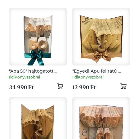
"Apa 50" hajtogatott
"Egyedi Apu feliratú"
könyv, könyvszobor
hajtogatott könyv,
IldiKonyvszobrai
IldiKonyvszobrai
Születésnapra-
könyvszobor
34 990 Ft
12 990 Ft
Rendelésre
születésnapra, névnapra,
karácsonyra- Rendelésre