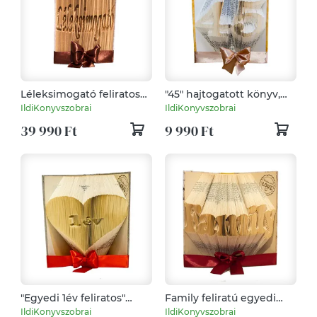
Léleksimogató feliratos
"45" hajtogatott könyv,
vágott-hajtogatott könyv,
könyvszobor
IldiKonyvszobrai
IldiKonyvszobrai
könyvszobor
születésnapra -
39 990 Ft
9 990 Ft
születésnapra, névnapra,
Rendelésre
karácsonyra- Rendelésre
"Egyedi 1év feliratos"
Family feliratú egyedi
hajtogatott könyv,
hajtogatott könyv,
IldiKonyvszobrai
IldiKonyvszobrai