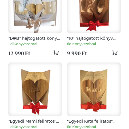
"L❤️B" hajtogatott könyv,
"10" hajtogatott könyv,
könyvszobor esküvőre,
könyvszobor
IldiKonyvszobrai
IldiKonyvszobrai
évfordulóra,
születésnapra -
12 990 Ft
9 990 Ft
nászajándéknak-
Rendelésre
Rendelésre
"Egyedi Mami feliratos"
"Egyedi Kata feliratos"
hajtogatott könyv,
hajtogatott könyv,
IldiKonyvszobrai
IldiKonyvszobrai