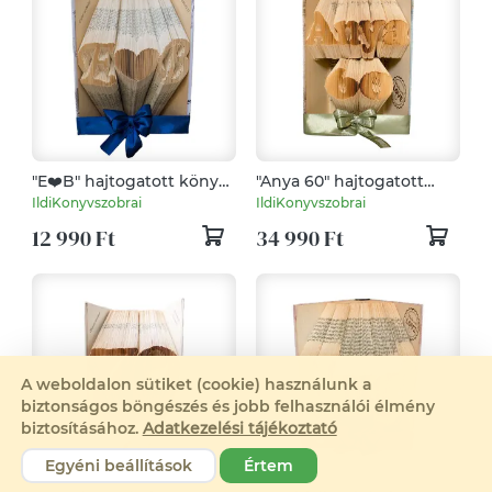
"E❤️B" hajtogatott könyv,
"Anya 60" hajtogatott
könyvszobor esküvőre,
könyv, könyvszobor
IldiKonyvszobrai
IldiKonyvszobrai
évfordulóra,
Születésnapra-
12 990 Ft
34 990 Ft
nászajándéknak-
Rendelésre
Rendelésre
A weboldalon sütiket (cookie) használunk a
biztonságos böngészés és jobb felhasználói élmény
biztosításához.
Adatkezelési tájékoztató
Egyéni beállítások
Értem