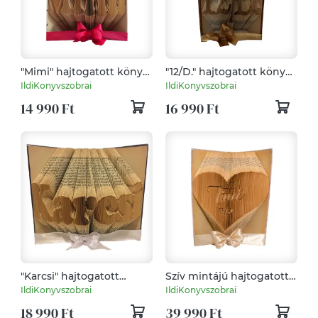
"Mimi" hajtogatott könyv,
"12/D." hajtogatott könyv,
könyvszobor esküvőre,
könyvszobor esküvőre,
IldiKonyvszobrai
IldiKonyvszobrai
évfordulóra,
évfordulóra,
14 990 Ft
16 990 Ft
nászajándéknak-
nászajándéknak-
Rendelésre
Rendelésre
"Karcsi" hajtogatott
Szív mintájú hajtogatott
könyv, könyvszobor
könyv Timi 40 felirattal,
IldiKonyvszobrai
IldiKonyvszobrai
esküvőre, évfordulóra,
könyvszobor
18 990 Ft
39 990 Ft
nászajándéknak-