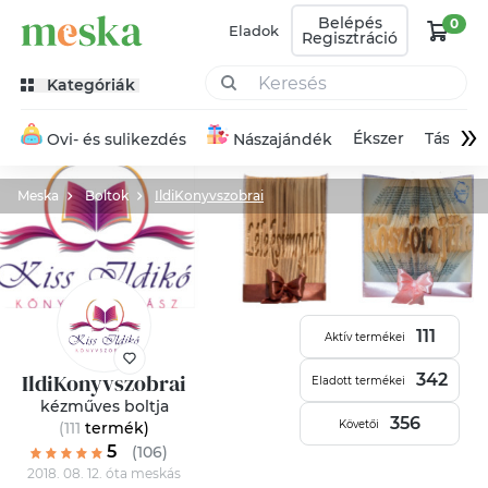
Belépés
0
Eladok
Regisztráció
Kategóriák
»
Ékszer
Táska
Ovi- és sulikezdés
Nászajándék
Meska
Boltok
IldiKonyvszobrai
111
Aktív termékei
IldiKonyvszobrai
342
Eladott termékei
kézműves boltja
356
Követői
(111
termék
)
5
(106)
2018. 08. 12. óta meskás