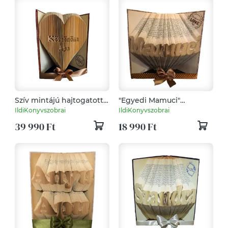
Szív mintájú hajtogatott
"Egyedi Mamuci"
könyv Köszönöm Apa
hajtogatott könyv,
IldiKonyvszobrai
IldiKonyvszobrai
felirattal, könyvszobor
könyvszobor
39 990 Ft
18 990 Ft
születésnapra, névnapra,
karácsonyra- Rendelésre