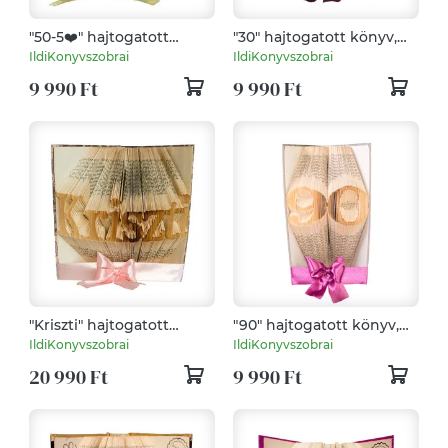
"50-5❤️" hajtogatott
"30" hajtogatott könyv,
könyv, könyvszobor
könyvszobor
IldiKonyvszobrai
IldiKonyvszobrai
születésnapra -
születésnapra -
9 990 Ft
9 990 Ft
Rendelésre
Rendelésre
"Kriszti" hajtogatott
"90" hajtogatott könyv,
könyv, könyvszobor
könyvszobor esküvőre,
IldiKonyvszobrai
IldiKonyvszobrai
születésnapra, névnapra,
évfordulóra,
20 990 Ft
9 990 Ft
karácsonyra- Rendelésre
nászajándéknak-
Rendelésre