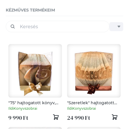
KÉZMŰVES TERMÉKEIM
"75" hajtogatott könyv,
"Szeretlek" hajtogatott
könyvszobor
könyv, könyvszobor
IldiKonyvszobrai
IldiKonyvszobrai
születésnapra -
esküvőre, évfordulóra,
9 990 Ft
24 990 Ft
Rendelésre
nászajándéknak-
Rendelésre