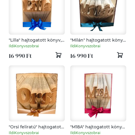
"Lilla" hajtogatott könyv,
"Milán" hajtogatott könyv,
könyvszobor
könyvszobor
IldiKonyvszobrai
IldiKonyvszobrai
születésnapra, névnapra,
születésnapra, névnapra,
16 990 Ft
16 990 Ft
karácsonyra- Rendelésre
karácsonyra- Rendelésre
"Orsi feliratú" hajtogatott
"M18A" hajtogatott könyv,
könyv, könyvszobor
könyvszobor esküvőre,
IldiKonyvszobrai
IldiKonyvszobrai