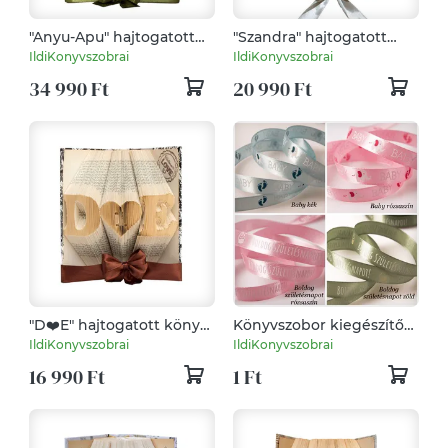
"Anyu-Apu" hajtogatott
"Szandra" hajtogatott
könyv, könyvszobor
könyv, könyvszobor
IldiKonyvszobrai
IldiKonyvszobrai
Születésnapra-
esküvőre, évfordulóra,
34 990 Ft
20 990 Ft
Rendelésre
nászajándéknak-
Rendelésre
"D❤️E" hajtogatott könyv,
Könyvszobor kiegészítő
könyvszobor esküvőre,
egyedi szalagok
IldiKonyvszobrai
IldiKonyvszobrai
évfordulóra,
16 990 Ft
1 Ft
nászajándéknak-
Rendelésre