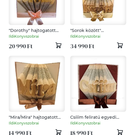
"Dorothy" hajtogatott
"Sorok között"
könyv, könyvszobor
hajtogatott könyv,
IldiKonyvszobrai
IldiKonyvszobrai
esküvőre, évfordulóra,
könyvszobor
20 990 Ft
34 990 Ft
nászajándéknak-
Születésnapra-
Rendelésre
Rendelésre
"Mira/Míra" hajtogatott
Csííím feliratú egyedi
könyv, könyvszobor
hajtogatott könyv,
IldiKonyvszobrai
IldiKonyvszobrai
születésnapra, névnapra,
könyvszobor
14 990 Ft
18 990 Ft
karácsonyra- Rendelésre