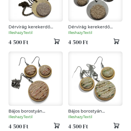
Dérvirág kerekerdő
Dérvirág kerekerdő
ékszerszett
ékszerszett
IlleshazyTextil
IlleshazyTextil
4 500 Ft
4 500 Ft
Bájos borostyán
Bájos borostyán
ékszerszett
ékszerszett
IlleshazyTextil
IlleshazyTextil
4 500 Ft
4 500 Ft