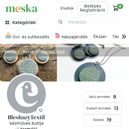
Belépés
0
Eladok
Regisztráció
Kategóriák
»
Ékszer
Táska
Ovi- és sulikezdés
Nászajándék
Meska
Boltok
IlleshazyTextil
8
Aktív termékei
13
Eladott termékei
IlleshazyTextil
19
Követői
kézműves boltja