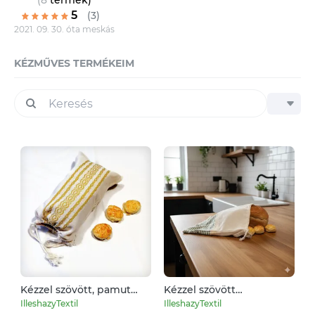
(8
termék
)
5
(3)
2021. 09. 30. óta meskás
KÉZMŰVES TERMÉKEIM
Kézzel szövött, pamut
Kézzel szövött
kenyereszsák - 0,5 kg
kenyereszsák - 1 kg
IlleshazyTextil
IlleshazyTextil