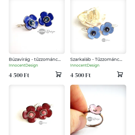
Búzavirág - tűzzománc
Szarkaláb - Tűzzománc
fülbevaló
fülbevaló
InnocentDesign
InnocentDesign
4 500 Ft
4 500 Ft