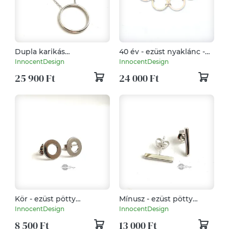
Dupla karikás
40 év - ezüst nyaklánc -
minimalista ezüst
évfordulós ajándék -
InnocentDesign
InnocentDesign
nyaklánc
születésnapi ajándék
25 900 Ft
24 000 Ft
Kör - ezüst pötty
Mínusz - ezüst pötty
fülbevaló
fülbevaló
InnocentDesign
InnocentDesign
8 500 Ft
13 000 Ft