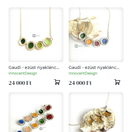
Gaudi - ezüst nyaklánc
Gaudi - ezüst nyaklánc
tűzzománccal - Zöld
tűzzománccal - színes
InnocentDesign
InnocentDesign
24 000 Ft
24 000 Ft