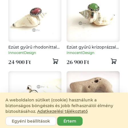
Ezüst gyűrű rhodonittal
Ezüst gyűrű krizoprázzal
50-és méret
55-ös méret
InnocentDesign
InnocentDesign
24 900 Ft
26 900 Ft
A weboldalon sütiket (cookie) használunk a
biztonságos böngészés és jobb felhasználói élmény
biztosításához.
Adatkezelési tájékoztató
Egyéni beállítások
Értem