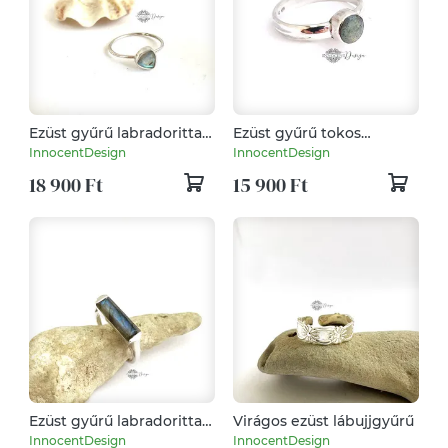
Ezüst gyűrű labradorittal
Ezüst gyűrű tokos
56-os méret
foglalattal - labradorittal
InnocentDesign
InnocentDesign
18 900 Ft
15 900 Ft
Ezüst gyűrű labradorittal
Virágos ezüst lábujjgyűrű
55-ös méret
InnocentDesign
InnocentDesign