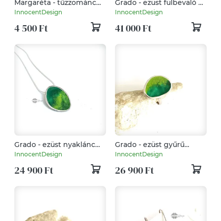
Margaréta - tűzzománc
Grado - ezüst fülbevaló és
fülbevaló - virág fülbevaló
gyűrű tűzzománccal
InnocentDesign
InnocentDesign
4 500 Ft
41 000 Ft
Grado - ezüst nyaklánc
Grado - ezüst gyűrű
tűzzománccal
tűzzománccal
InnocentDesign
InnocentDesign
24 900 Ft
26 900 Ft