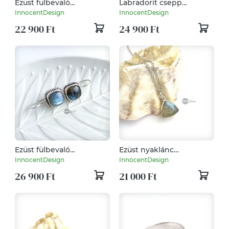
Ezüst fülbevaló
Labradorit csepp
labradorittal
fülbevaló
InnocentDesign
InnocentDesign
22 900 Ft
24 900 Ft
Ezüst fülbevaló
Ezüst nyaklánc
labradorittal
labradorittal
InnocentDesign
InnocentDesign
26 900 Ft
21 000 Ft