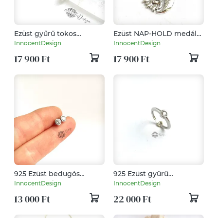
Ezüst gyűrű tokos
Ezüst NAP-HOLD medál
foglalattal - narancsos
láncon
InnocentDesign
InnocentDesign
barna turmalinnal
17 900 Ft
17 900 Ft
925 Ezüst bedugós
925 Ezüst gyűrű
fülbevaló cirkóniával
cirkóniával buton
InnocentDesign
InnocentDesign
foglalatban 53-as
13 000 Ft
22 000 Ft