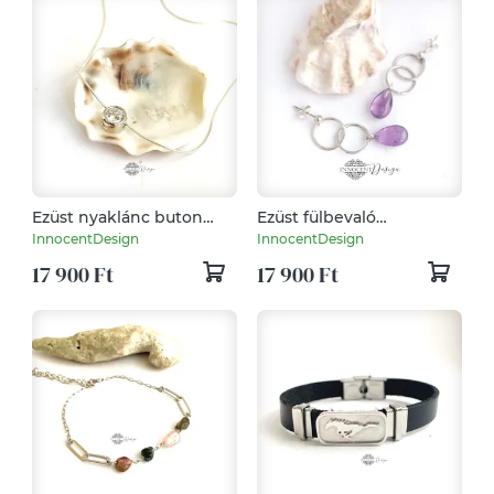
Ezüst nyaklánc buton
Ezüst fülbevaló
foglalatos cirkóniával
ametiszttel
InnocentDesign
InnocentDesign
17 900 Ft
17 900 Ft