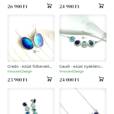
26 900 Ft
24 900 Ft
Grado - ezüst fülbevaló
Gaudi - ezüst nyaklánc
tűzzománccal - türkiz-kék
tűzzománccal - türkizkék
InnocentDesign
InnocentDesign
23 900 Ft
24 000 Ft