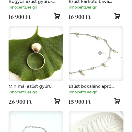
Bogyós ezüst gyűrű-
Ezüst karkötő biwa
minimalista -
gyönggyel és
InnocentDesign
InnocentDesign
természetes 54-es
szivecskével
16 900 Ft
16 900 Ft
Minimál ezüst gyűrű
Ezüst bokalánc apró
tenyésztett mabe
tenyésztett gyöngyökkel
InnocentDesign
InnocentDesign
gyönggyel
26 900 Ft
15 900 Ft