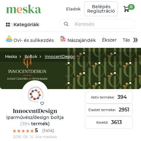
Belépés
0
Eladok
Regisztráció
Kategóriák
»
Ékszer
Táska
Ovi- és sulikezdés
Nászajándék
Meska
Boltok
InnocentDesign
394
Aktív termékei
InnocentDesign
2951
Eladott termékei
iparművész/design boltja
3613
Követői
(394
termék
)
5
(1414)
2016. 06. 14. óta meskás