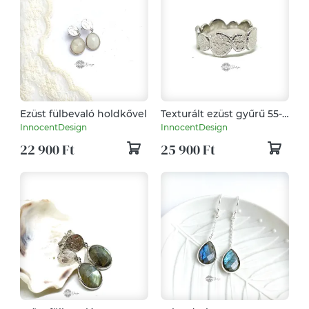
Ezüst fülbevaló holdkővel
Texturált ezüst gyűrű 55-
ös méretben
InnocentDesign
InnocentDesign
22 900 Ft
25 900 Ft