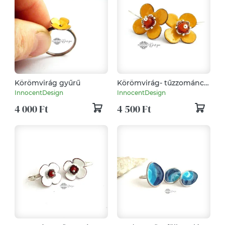
Körömvirág gyűrű
Körömvirág- tűzzománc
fülbevaló
InnocentDesign
InnocentDesign
4 000 Ft
4 500 Ft