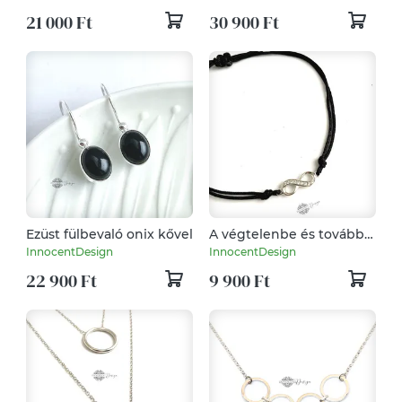
21 000 Ft
30 900 Ft
Ezüst fülbevaló onix kővel
A végtelenbe és tovább -
ezüst karkötő zsinóron
InnocentDesign
InnocentDesign
22 900 Ft
9 900 Ft