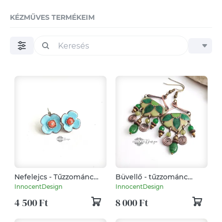
KÉZMŰVES TERMÉKEIM
Nefelejcs - Tűzzománc
Büvellő - tűzzománc
fülbevaló
fülbevaló oliva
InnocentDesign
InnocentDesign
4 500 Ft
8 000 Ft