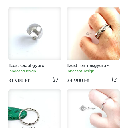
Ezüst caoul gyűrű
Ezüst hármasgyűrű -
trinity II.
InnocentDesign
InnocentDesign
31 900 Ft
24 900 Ft