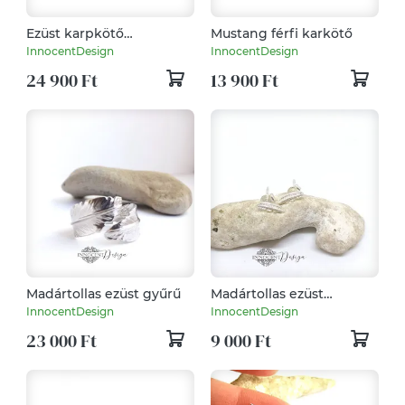
Ezüst karpkötő
Mustang férfi karkötő
turmalinnal
InnocentDesign
InnocentDesign
24 900 Ft
13 900 Ft
Madártollas ezüst gyűrű
Madártollas ezüst
fülbevaló
InnocentDesign
InnocentDesign
23 000 Ft
9 000 Ft