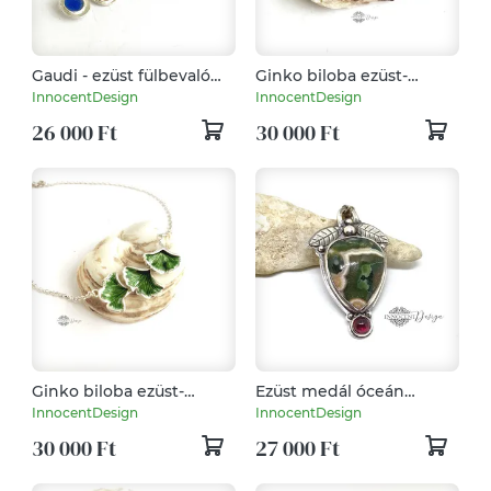
Gaudi - ezüst fülbevaló
Ginko biloba ezüst-
tűzzománccal - színes
tűzzománc nyaklánc -
InnocentDesign
InnocentDesign
aranybarna
26 000 Ft
30 000 Ft
Ginko biloba ezüst-
Ezüst medál óceán
tűzzománc nyaklánc
jáspissal és gránáttal
InnocentDesign
InnocentDesign
30 000 Ft
27 000 Ft