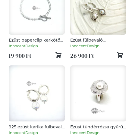
Ezüst paperclip karkötő
Ezüst fülbevaló
tenyésztett gyönggyel
tenyésztett gyönggyel
InnocentDesign
InnocentDesign
19 900 Ft
26 900 Ft
925 ezüst karika fülbevaló
Ezüst tündérrózsa gyűrű -
édesvízi gyönggyel
állítható
InnocentDesign
InnocentDesign