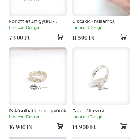
Fonott ezüst gyűrű -
Cikcakk - hullámos
minimalista - szimpla
ezüstgyűrű
InnocentDesign
InnocentDesign
7 900 Ft
11 500 Ft
Rakásolható ezüst gyűrűk
Fazettált ezüst
karikagyűrű
InnocentDesign
InnocentDesign
16 900 Ft
14 900 Ft