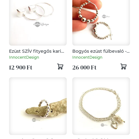
Ezüst SZÍV fityegős karika
Bogyós ezüst fülbevaló -
fülbevaló
minimalista -
InnocentDesign
InnocentDesign
természetes
12 900 Ft
26 000 Ft