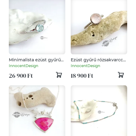
Minimalista ezüst gyűrű
Ezüst gyűrű rózsakvarccal
akvamarin kővel 57-es
56-os
InnocentDesign
InnocentDesign
méret
26 900 Ft
18 900 Ft