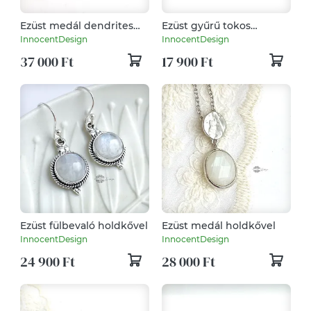
Ezüst medál dendrites
Ezüst gyűrű tokos
acháttal
foglalattal HOLDKŐVEL-
InnocentDesign
InnocentDesign
59-es
37 000 Ft
17 900 Ft
Ezüst fülbevaló holdkővel
Ezüst medál holdkővel
InnocentDesign
InnocentDesign
24 900 Ft
28 000 Ft