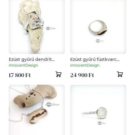
Ezüst gyűrű dendrit
Ezüst gyűrű füstkvarc
opállal
kővel – 55-ös méret
InnocentDesign
InnocentDesign
17 800 Ft
24 900 Ft