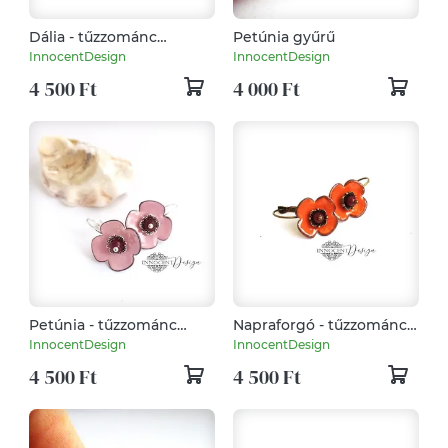
Dália - tűzzománc
Petúnia gyűrű
fülbevaló
InnocentDesign
InnocentDesign
4 500 Ft
4 000 Ft
Petúnia - tűzzománc
Napraforgó - tűzzománc
fülbevaló
fülbevaló
InnocentDesign
InnocentDesign
4 500 Ft
4 500 Ft