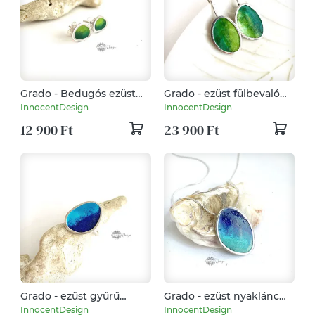
Grado - Bedugós ezüst
Grado - ezüst fülbevaló
fülbevaló tűzzománccal
tűzzománccal - zöld
InnocentDesign
InnocentDesign
12 900 Ft
23 900 Ft
Grado - ezüst gyűrű
Grado - ezüst nyaklánc
tűzzománccal
tűzzománccal - türkiz-kék
InnocentDesign
InnocentDesign