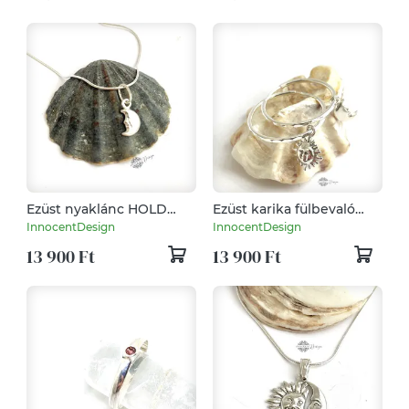
Ezüst nyaklánc HOLD
Ezüst karika fülbevaló
medállal
Nap-Hold amulettekkel
InnocentDesign
InnocentDesign
13 900 Ft
13 900 Ft