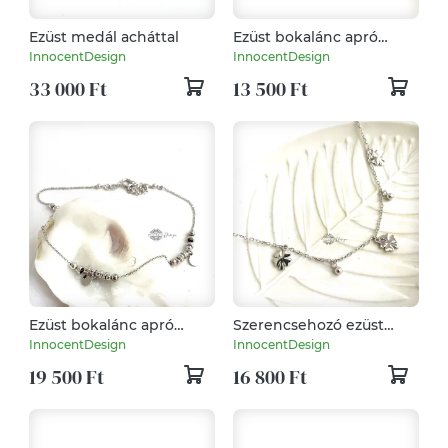
Ezüst medál acháttal
Ezüst bokalánc apró
türkizkék gyöngyökkel –
InnocentDesign
InnocentDesign
minimalista, nőies ékszer
33 000 Ft
13 500 Ft
Ezüst bokalánc apró
Szerencsehozó ezüst
gyöngyökkel és
bokalánc
InnocentDesign
InnocentDesign
medálokkal –
19 500 Ft
16 800 Ft
minimalista, nőies ékszer