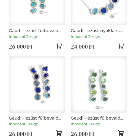
Gaudi - ezüst fülbevaló
Gaudi - ezüst nyaklánc
tűzzománccal - türkizkék
tűzzománccal - kék
InnocentDesign
InnocentDesign
26 000 Ft
24 000 Ft
Gaudi - ezüst fülbevaló
Gaudi - ezüst fülbevaló
tűzzománccal - kék
tűzzománccal - zöld
InnocentDesign
InnocentDesign
26 000 Ft
26 000 Ft