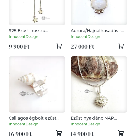
925 Ezüst hosszú
Aurora/Hajnalhasadás -
bedugós fülbevaló
Ezüst medál holdkővel,
InnocentDesign
InnocentDesign
csillaggal láncon
csillagokkal, holddal
9 900 Ft
27 000 Ft
Csillagos égbolt ezüst
Ezüst nyaklánc NAP
gyűrű 58-as
medállal
InnocentDesign
InnocentDesign
16 900 Ft
14 900 Ft