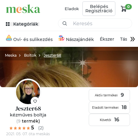
Belépés
0
Eladok
Regisztráció
Kategóriák
»
Ékszer
Táska
Ovi- és sulikezdés
Nászajándék
Meska
Boltok
Jeszter68
9
Aktív termékei
Jeszter68
18
Eladott termékei
kézműves boltja
16
Követői
(9
termék
)
5
(2)
2021. 05. 07. óta meskás