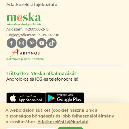
Adatkezelési tájékoztató
Adószám: 14260960-2-13
Cégjegyzékszám: 13-09-197708
Kézműves piactér, Románia
Töltsd le a Meska alkalmazását
Android-os és iOS-es telefonodra is!
A weboldalon sütiket (cookie) használunk a
biztonságos böngészés és jobb felhasználói élmény
©2008-2026 - MESKA.HU -
biztosításához.
Adatkezelési tájékoztató
MINDEN JOG FENNTARTVA!