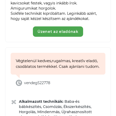
kavicsokat festek, vagyis inkább írok. 

Amigurumikat horgolok. 

Sokféle technikát kipróbáltam. Leginkább azért, 
hogy saját kézzel készítsem az ajándékokat. 
Üzenet az eladónak
Végtelenül kedves,rugalmas, kreatîv eladó,
csodàlatos termékkel. Csak ajànlani tudom.
vendeg522778
Alkalmazott technikák:
Baba-és
bábkészítés, Csomózás, Ékszerkészítés,
Horgolás, Mindenmás, Újrahasznosított