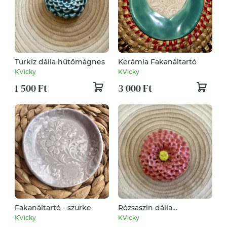
Türkiz dália hűtőmágnes
Kerámia Fakanáltartó
KVicky
KVicky
1 500 Ft
3 000 Ft
Fakanáltartó - szürke
Rózsaszín dália
hűtőmágnes
KVicky
KVicky