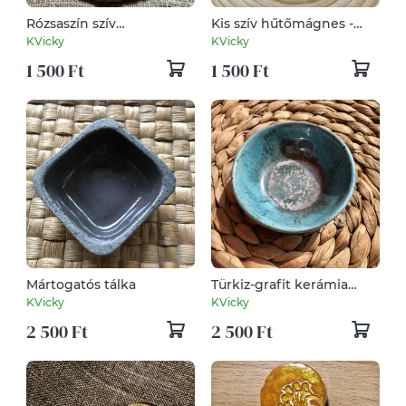
Rózsaszín szív
Kis szív hűtőmágnes -
hűtőmagnes
türkiz
KVicky
KVicky
1 500 Ft
1 500 Ft
Mártogatós tálka
Türkiz-grafit kerámia
tálka
KVicky
KVicky
2 500 Ft
2 500 Ft