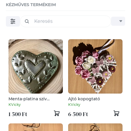
KÉZMŰVES TERMÉKEIM
Menta-platina szív
Ajtó kopogtató
hűtőmágnes
KVicky
KVicky
1 500 Ft
6 500 Ft