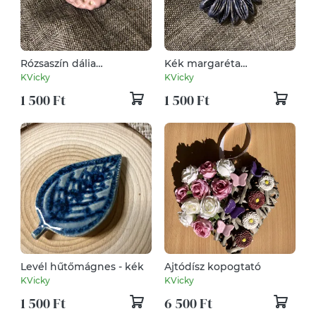
Rózsaszín dália
Kék margaréta
hűtőmágnes
hűtőmágnes
KVicky
KVicky
1 500 Ft
1 500 Ft
Levél hűtőmágnes - kék
Ajtódísz kopogtató
KVicky
KVicky
1 500 Ft
6 500 Ft