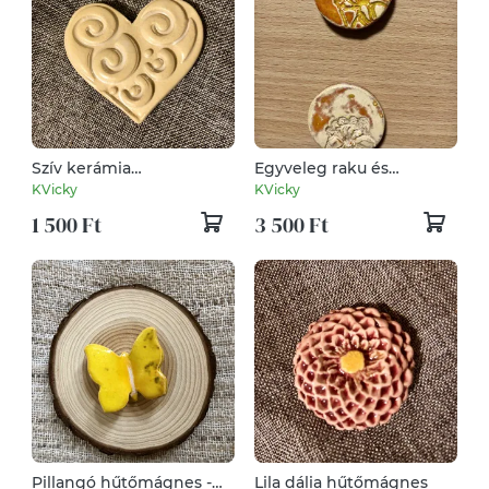
Szív kerámia
Egyveleg raku és
hűtőmágnes
hagyományos kerámia
KVicky
KVicky
hűtőmágnes
1 500 Ft
3 500 Ft
Pillangó hűtőmágnes -
Lila dália hűtőmágnes