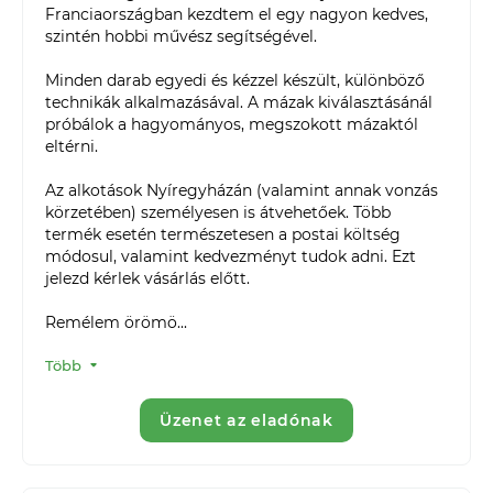
Franciaországban kezdtem el egy nagyon kedves, 
szintén hobbi művész segítségével.

Minden darab egyedi és kézzel készült, különböző 
technikák alkalmazásával. A mázak kiválasztásánál 
próbálok a hagyományos, megszokott mázaktól 
eltérni.

Az alkotások Nyíregyházán (valamint annak vonzás 
körzetében) személyesen is átvehetőek. Több 
termék esetén természetesen a postai költség 
módosul, valamint kedvezményt tudok adni. Ezt 
jelezd kérlek vásárlás előtt.

Remélem örömö...
Több
Üzenet az eladónak