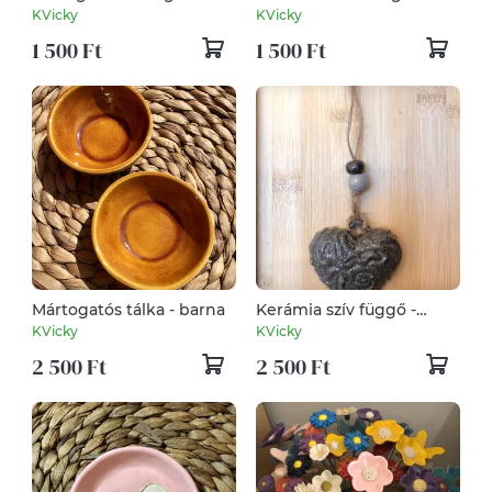
sárga
KVicky
KVicky
1 500 Ft
1 500 Ft
Mártogatós tálka - barna
Kerámia szív függő -
szürke
KVicky
KVicky
2 500 Ft
2 500 Ft