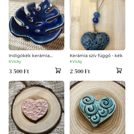
Indigókék kerámia
Kerámia szív függő - kék
szappantartó
KVicky
KVicky
3 500 Ft
2 500 Ft