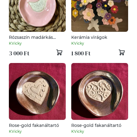
Rózsaszín madárkás
Kerámia virágok
fakanáltartó
KVicky
KVicky
3 000 Ft
1 800 Ft
Rose-gold fakanáltartó
Rose-gold fakanáltartó
KVicky
KVicky