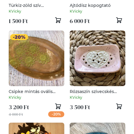
Türkiz-zöld szív
Ajtódísz kopogtató
hűtőmagnes
KVicky
KVicky
1 500 Ft
6 000 Ft
Csipke mintás ovális
Rózsaszín szivecskés
tálalótányér
szappantartó
KVicky
KVicky
3 200 Ft
3 500 Ft
4 000 Ft
-20%