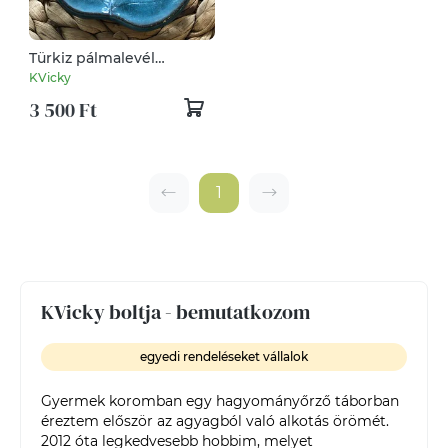
Türkiz pálmalevél
szappantartó
KVicky
3 500 Ft
1
KVicky boltja - bemutatkozom
egyedi rendeléseket vállalok
Gyermek koromban egy hagyományőrző táborban 
éreztem először az agyagból való alkotás örömét. 
2012 óta legkedvesebb hobbim, melyet 