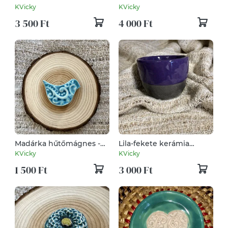
pálmalevélszappantartó
KVicky
KVicky
3 500 Ft
4 000 Ft
Madárka hűtőmágnes -
Lila-fekete kerámia
türkiz
eszpresszó pohár
KVicky
KVicky
1 500 Ft
3 000 Ft