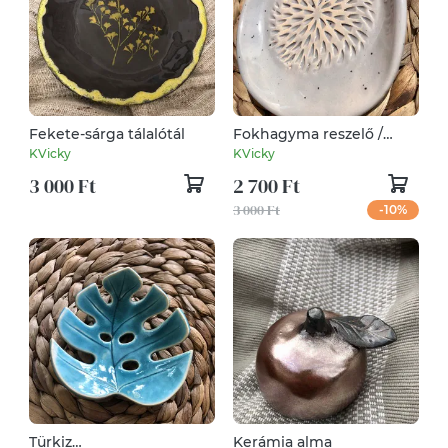
Fekete-sárga tálalótál
Fokhagyma reszelő /
fakanáltartó - piros
KVicky
KVicky
3 000 Ft
2 700 Ft
3 000 Ft
-10%
Türkiz
Kerámia alma