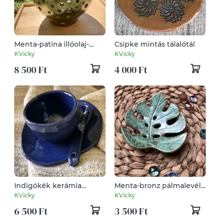
Menta-patina illóolaj-
Csipke mintás tálalótál
párologtató gömb
KVicky
KVicky
8 500 Ft
4 000 Ft
Indigókék kerámia
Menta-bronz pálmalevél
eszpresszó pohár
szappantartó
KVicky
KVicky
6 500 Ft
3 500 Ft