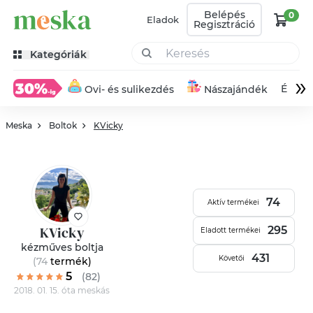
Belépés
0
Eladok
Regisztráció
Kategóriák
»
Éksze
Ovi- és sulikezdés
Nászajándék
Meska
Boltok
KVicky
74
Aktív termékei
KVicky
295
Eladott termékei
kézműves boltja
431
Követői
(74
termék
)
5
(82)
2018. 01. 15. óta meskás