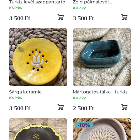
Türkiz levél szappantartó
Zöld pálmalevél
szappantartó/ékszertartó
KVicky
KVicky
3 500 Ft
3 500 Ft
Sárga kerámia
Mártogatós tálka - türkiz-
szappantartó
grafit
KVicky
KVicky
3 500 Ft
2 500 Ft