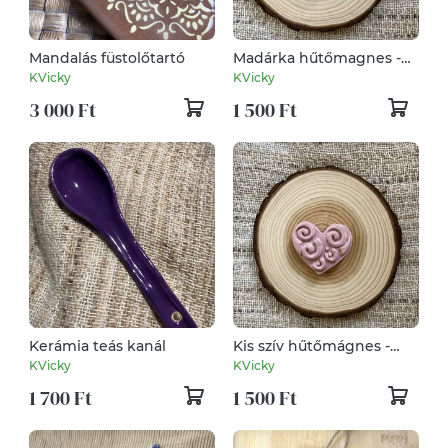
Mandalás füstolőtartó
Madárka hűtőmagnes -
szürke
KVicky
KVicky
3 000 Ft
1 500 Ft
Kerámia teás kanál
Kis szív hűtőmágnes -
rózsaszín
KVicky
KVicky
1 700 Ft
1 500 Ft