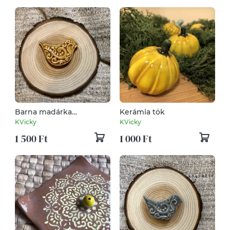
Barna madárka
Kerámia tök
hűtőmagnes
KVicky
KVicky
1 500 Ft
1 000 Ft