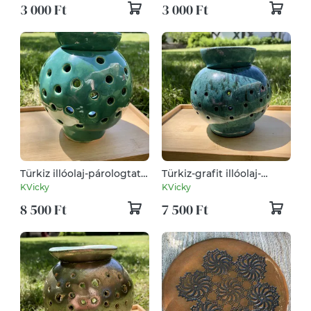
3 000 Ft
3 000 Ft
Türkiz illóolaj-párologtató
Türkiz-grafit illóolaj-
gömb
párologtató gömb
KVicky
KVicky
8 500 Ft
7 500 Ft