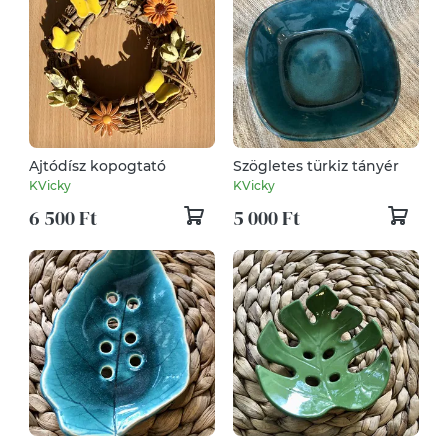
Ajtódísz kopogtató
Szögletes türkiz tányér
KVicky
KVicky
6 500 Ft
5 000 Ft