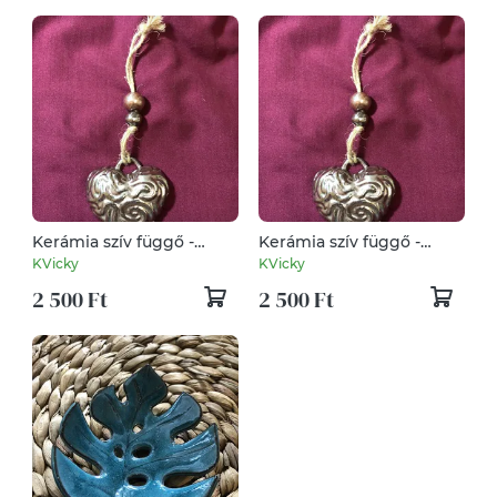
Kerámia szív függő -
Kerámia szív függő -
ezüst
szürke
KVicky
KVicky
2 500 Ft
2 500 Ft