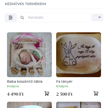
KÉZMŰVES TERMÉKEIM
Baba köszöntő tábla
Fa tányér
Kiralyvic
Kiralyvic
4 490 Ft
2 500 Ft