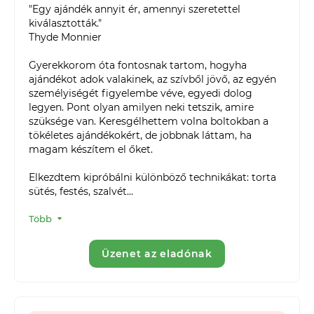
"Egy ajándék annyit ér, amennyi szeretettel 
kiválasztották."

Thyde Monnier

Gyerekkorom óta fontosnak tartom, hogyha 
ajándékot adok valakinek, az szívből jövő, az egyén 
személyiségét figyelembe véve, egyedi dolog 
legyen. Pont olyan amilyen neki tetszik, amire 
szüksége van. Keresgélhettem volna boltokban a 
tökéletes ajándékokért, de jobbnak láttam, ha 
magam készítem el őket.

Elkezdtem kipróbálni különböző technikákat: torta 
sütés, festés, szalvét...
Több
Üzenet az eladónak