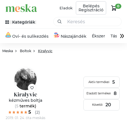
Belépés
0
Eladok
Regisztráció
Kategóriák
»
Ékszer
Táska
Ovi- és sulikezdés
Nászajándék
Meska
Boltok
Kiralyvic
5
Aktív termékei
Kiralyvic
8
Eladott termékei
kézműves boltja
20
Követői
(5
termék
)
5
(2)
2019. 01. 24. óta meskás