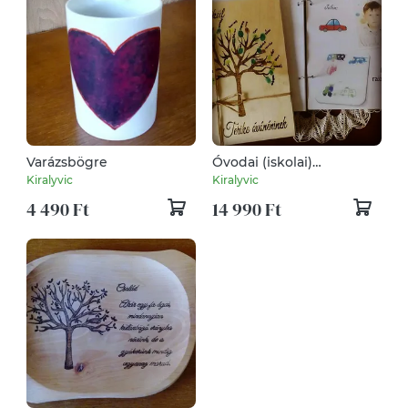
Varázsbögre
Óvodai (iskolai)
búcsúajándék
Kiralyvic
Kiralyvic
pedagógusoknak
4 490 Ft
14 990 Ft