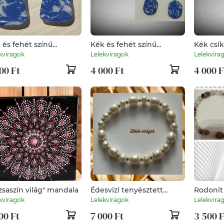
 és fehét színű
Kék és fehét színű
Kék csí
ymer clay fülbevaló
polymer clay fülbevaló
fülbevaló
kviragok
Lelekviragok
Lelekvira
howlittal
00 Ft
4 000 Ft
4 000 F
zsaszín világ" mandala
Édesvizi tenyésztett
Rodonit
gyöngy karkötő_2
ásvány 
kviragok
Lelekviragok
Lelekvira
00 Ft
7 000 Ft
3 500 F