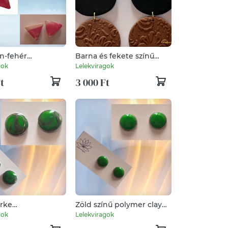
ín-fehér
Barna és fekete színű
enetes
polymer clay fülbevaló
gok
Lelekviragok
ög polymer clay
t
3 000 Ft
ó
ürke
Zöld színű polymer clay
enetes polymer
fülbevaló
gok
Lelekviragok
bevaló