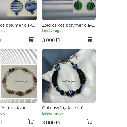
kos polymer clay
Zöld csíkos polymer clay
 lapis lazulival
fülbevaló
gok
Lelekviragok
t
3 000 Ft
 és rózsakvarc
Ónix ásvány karkötő
karkötő
gok
Lelekviragok
t
3 000 Ft