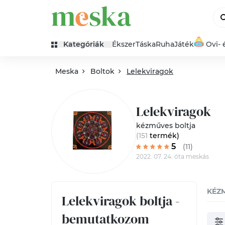
Kategóriák
Ékszer
Táska
Ruha
Játék
Ovi- 
Meska
Boltok
Lelekviragok
Lelekviragok
kézműves boltja
(151
termék
)
5
(11)
2022. 07. 24. óta meskás
KÉZ
Lelekviragok boltja -
bemutatkozom