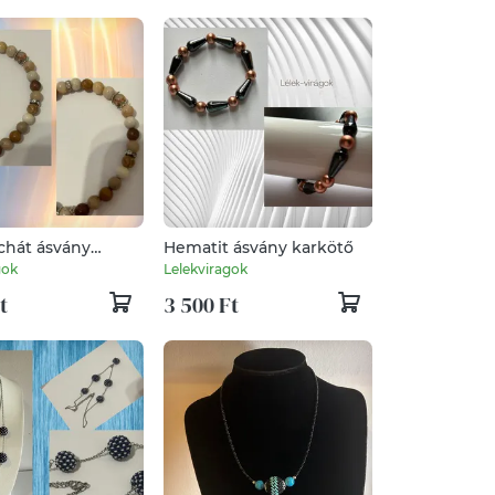
chát ásvány
Hematit ásvány karkötő
gok
Lelekviragok
t
3 500 Ft