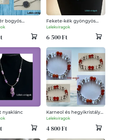
ér bogyós
Fekete-kék gyöngyös
c
nyaklánc türkinittel
gok
Lelekviragok
t
6 500 Ft
t nyaklánc
Karneol és hegyikristály
karkötő
gok
Lelekviragok
t
4 800 Ft