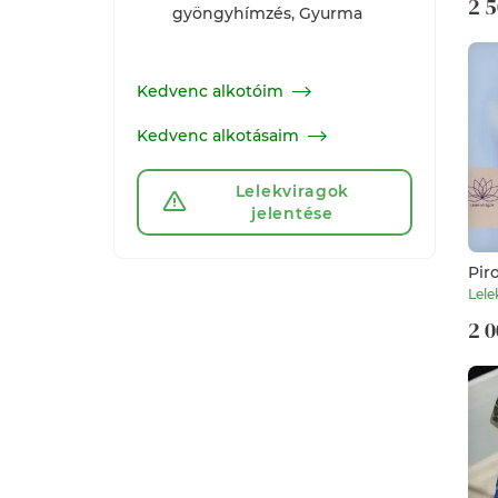
2 5
gyöngyhímzés, Gyurma
Kedvenc alkotóim
Kedvenc alkotásaim
Lelekviragok
jelentése
Pir
fül
Lele
2 0