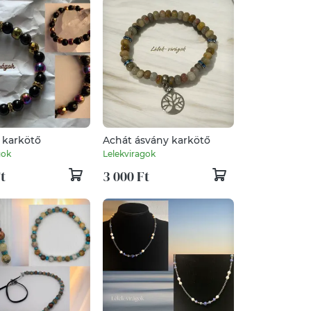
 karkötő
Achát ásvány karkötő
gok
Lelekviragok
t
3 000 Ft