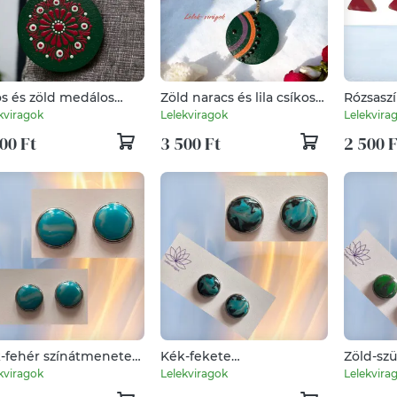
os és zöld medálos
Zöld naracs és lila csíkos
Rózsasz
klánc
medálos nyaklánc
színátm
kviragok
Lelekviragok
Lelekvira
háromsz
00 Ft
3 500 Ft
2 500 F
fülbeval
-fehér színátmenetes
Kék-fekete
Zöld-sz
ymer clay fülbevaló
színátmenetes polymer
színátm
kviragok
Lelekviragok
Lelekvira
clay fülbevaló
clay fül