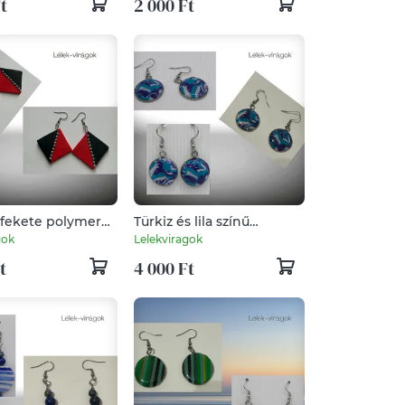
t
2 000 Ft
 fekete polymer
Türkiz és lila színű
bevaló
polymer clay fülbevaló
gok
Lelekviragok
t
4 000 Ft