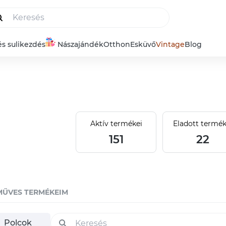
és sulikezdés
Nászajándék
Otthon
Esküvő
Vintage
Blog
Aktív termékei
Eladott termék
151
22
MŰVES TERMÉKEIM
Polcok