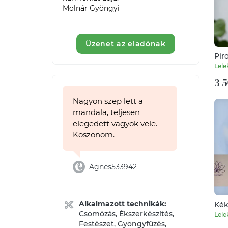
Molnár Gyöngyi

Üzenet az eladónak
Pir
nya
Lele
3 5
Nagyon szep lett a
mandala, teljesen
elegedett vagyok vele.
Koszonom.
Agnes533942
Alkalmazott technikák:
Kék
pol
Csomózás, Ékszerkészítés,
Lele
Festészet, Gyöngyfűzés,