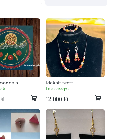
 mandala
Mokait szett
gok
Lelekviragok
Ft
12 000 Ft