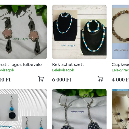
atit lógós fülbevaló
Kék achát szett
Csipkea
karkötő
kviragok
Lelekviragok
Lelekvira
00 Ft
6 000 Ft
4 000 F