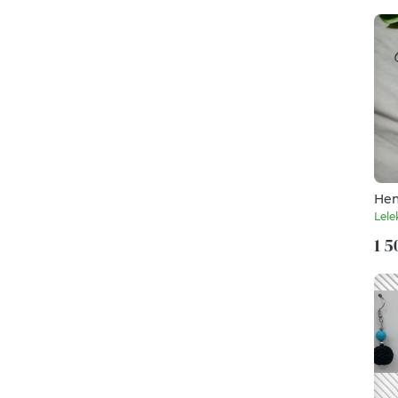
Hem
Lele
1 5