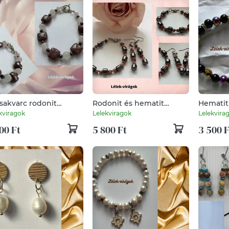
sakvarc rodonit
Rodonit és hematit
Hematit
ány karkötő
karkötő és fülbevaló
kviragok
Lelekviragok
Lelekvira
00 Ft
5 800 Ft
3 500 F