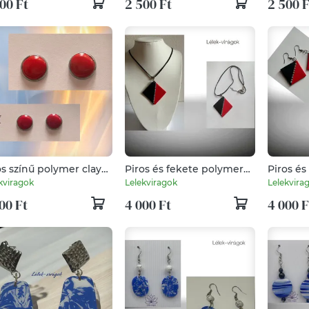
00 Ft
2 500 Ft
2 500 F
os színű polymer clay
Piros és fekete polymer
Piros és
bevaló
clay medálos nyaklánc
clay fül
kviragok
Lelekviragok
Lelekvira
00 Ft
4 000 Ft
4 000 F