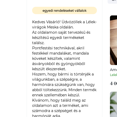
egyedi rendeléseket vállalok
Kedves Vásárló! Üdvözöllek a Lélek-
virágok Meska oldalán. 

Az oldalamon saját tervezésű és 
készítésű egyedi termékeket 
találsz. 

Pontfestési technikával, akril 
festékkel mandalákat, mandala 
köveket készítek, valamint 
ásványokból és gyöngyökből 
készült ékszereket. 

Ame
ásv
Hiszem, hogy bármi is történjék a 
Lele
világunkban, a szépségre, a 
4 0
harmóniára szükségünk van, hogy 
abból töltekezzünk. Minden termék 
ennek szellemében készül. 

Kívánom, hogy találd meg az 
oldalamon azt a terméket, ami 
számodra a szépséget és a 
harmóniát adja. 
