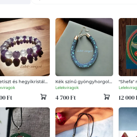
tiszt és hegyikristály
Kék színű gyöngyhorgolt
"Shefa"
ány karkötő
karkötő
kviragok
Lelekviragok
Lelekvira
00 Ft
4 700 Ft
12 000 