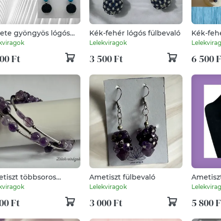
ete gyöngyös lógós
Kék-fehér lógós fülbevaló
Kék-feh
bevaló türkinittel
nyaklán
kviragok
Lelekviragok
Lelekvira
00 Ft
3 500 Ft
6 500 F
tiszt többsoros
Ametiszt fülbevaló
Ametisz
kötő
kviragok
Lelekviragok
Lelekvira
00 Ft
3 000 Ft
5 800 F