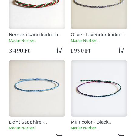
Nemzeti színű karkötő
Olive - Lavender karkötő
(vékony)
(vékony) - 2023/2024
MadariNorbert
MadariNorbert
ősz/tél
3 490 Ft
1 990 Ft
Light Sapphire -
Multicolor - Black
Bermuda Blue karkötő
minimal karkötő
MadariNorbert
MadariNorbert
(vékony)
(vékony)