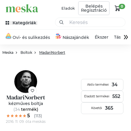
Belépés
0
Eladok
Regisztráció
Kategóriák
»
Ékszer
Táska
Ovi- és sulikezdés
Nászajándék
Meska
Boltok
MadariNorbert
34
Aktív termékei
MadariNorbert
552
Eladott termékei
kézműves boltja
365
Követői
(34
termék
)
5
(113)
2016. 11. 09. óta meskás