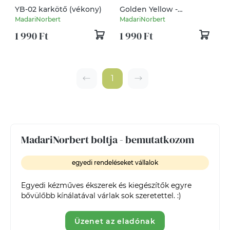
YB-02 karkötő (vékony)
Golden Yellow -
Burgundy karkötő
MadariNorbert
MadariNorbert
(vékony) - 2023/2024
1 990 Ft
1 990 Ft
ősz/tél
1
MadariNorbert boltja - bemutatkozom
egyedi rendeléseket vállalok
Egyedi kézműves ékszerek és kiegészítők egyre 
Üzenet az eladónak