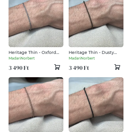
Heritage Thin - Oxford
Heritage Thin - Dusty
Gray
Olive
MadariNorbert
MadariNorbert
3 490 Ft
3 490 Ft