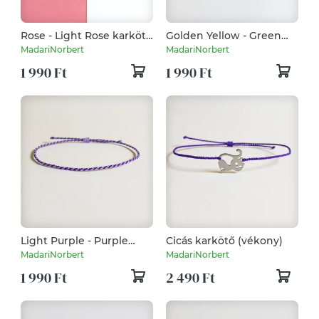
Rose - Light Rose karkötő
Golden Yellow - Green
(vékony) - inspired by
karkötő (vékony) - 2023
MadariNorbert
MadariNorbert
Barbie
tavasz/nyár
1 990 Ft
1 990 Ft
Light Purple - Purple
Cicás karkötő (vékony)
karkötő (vékony) - 2023
MadariNorbert
MadariNorbert
tavasz/nyár
1 990 Ft
2 490 Ft