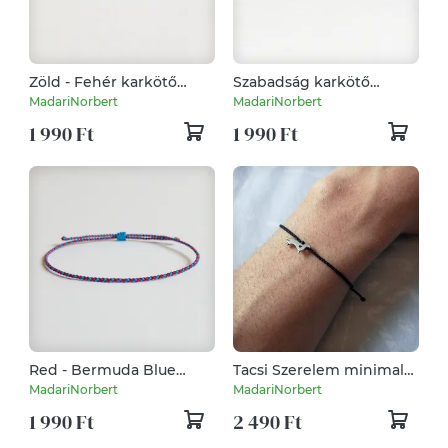
Zöld - Fehér karkötő
Szabadság karkötő
(vékony)
(vékony)
MadariNorbert
MadariNorbert
1 990 Ft
1 990 Ft
Red - Bermuda Blue
Tacsi Szerelem minimal
karkötő (vékony) - 2023
karkötő (vékony) - Black
MadariNorbert
MadariNorbert
tavasz/nyár
1 990 Ft
2 490 Ft