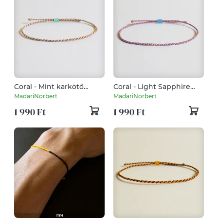
Coral - Mint karkötő
Coral - Light Sapphire
(vékony) - 2023
karkötő (vékony) - 2023
MadariNorbert
MadariNorbert
tavasz/nyár
tavasz/nyár
1 990 Ft
1 990 Ft