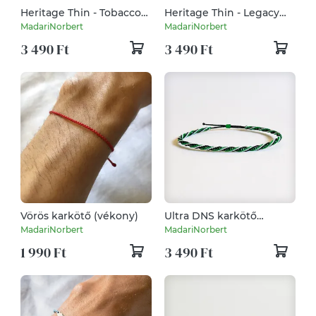
Heritage Thin - Tobacco
Heritage Thin - Legacy
Brown
Black
MadariNorbert
MadariNorbert
3 490 Ft
3 490 Ft
Vörös karkötő (vékony)
Ultra DNS karkötő
(vékony)
MadariNorbert
MadariNorbert
1 990 Ft
3 490 Ft