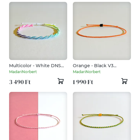
Multicolor - White DNS
Orange - Black V3
karkötő (vékony)
karkötő (vékony) -
MadariNorbert
MadariNorbert
Halloween 2025
3 490 Ft
1 990 Ft