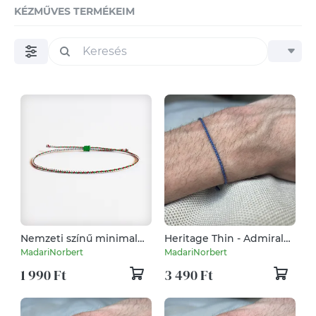
KÉZMŰVES TERMÉKEIM
Nemzeti színű minimal
Heritage Thin - Admiral
karkötő (vékony)
Navy
MadariNorbert
MadariNorbert
1 990 Ft
3 490 Ft