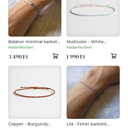
Balaton minimal karkötő
Multicolor - White
(vékony) LIMITÁLT - Light
minimal karkötő
MadariNorbert
MadariNorbert
Sapphire
(vékony)
3 490 Ft
1 990 Ft
Copper - Burgundy
Lila - Fehér karkötő