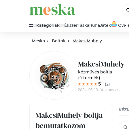
Kategóriák
Ékszer
Táska
Ruha
Játék
Ovi- 
Meska
Boltok
MakcsiMuhely
MakcsiMuhely
kézműves boltja
(9
termék
)
5
(2)
2024. 03. 10. óta meskás
KÉZ
MakcsiMuhely boltja -
bemutatkozom