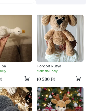
liba
Horgolt kutya
hely
MakcsiMuhely
t
10 500 Ft