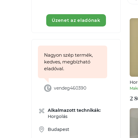
Üzenet az eladónak
Nagyon szép termék,
kedves, megbízható
eladóval.
Hor
vendeg460390
Mak
2 8
Alkalmazott technikák:
Horgolás
Budapest