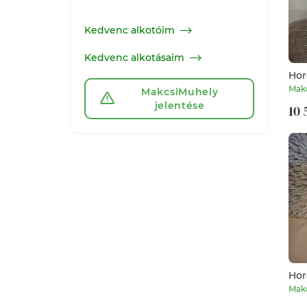
Kedvenc alkotóim
Kedvenc alkotásaim
Hor
Mak
MakcsiMuhely
jelentése
10 
Hor
Mak