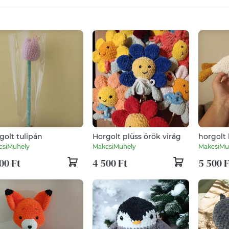
golt tulipán
Horgolt plüss örök virág
horgolt 
csiMuhely
MakcsiMuhely
MakcsiMu
00 Ft
4 500 Ft
5 500 F