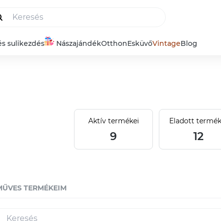
és sulikezdés
Nászajándék
Otthon
Esküvő
Vintage
Blog
Aktív termékei
Eladott termék
9
12
MŰVES TERMÉKEIM