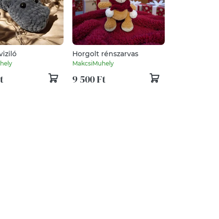
viziló
Horgolt rénszarvas
hely
MakcsiMuhely
t
9 500 Ft