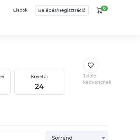
0
Belépés/
Regisztráció
Eladok
Jelöld
ei
Követői
kedvencnek
24
Sorrend