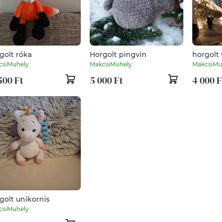
golt róka
Horgolt pingvin
horgolt 
csiMuhely
MakcsiMuhely
MakcsiMu
500 Ft
5 000 Ft
4 000 F
golt unikornis
csiMuhely