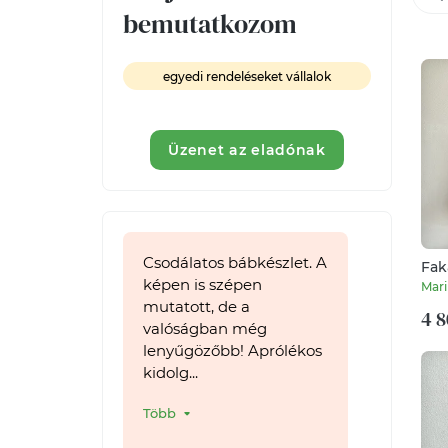
bemutatkozom
egyedi rendeléseket vállalok
Üzenet az eladónak
Csodálatos bábkészlet. A
Fak
cm 
képen is szépen
Mari
mutatott, de a
4 8
valóságban még
lenyűgözőbb! Aprólékos
kidolg...
Több