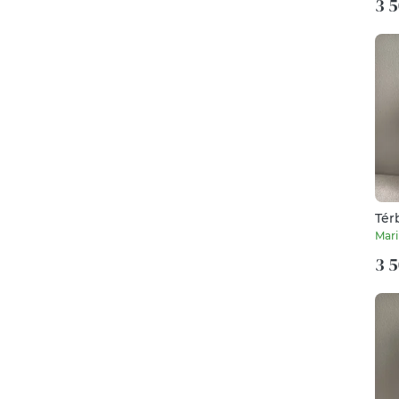
3 5
Tér
Mari
3 5