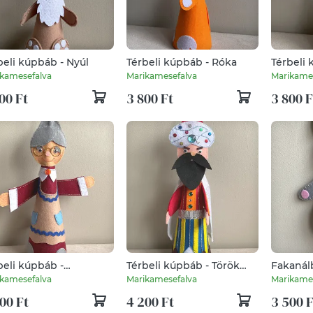
beli kúpbáb - Nyúl
Térbeli kúpbáb - Róka
Térbeli 
kamesefalva
Marikamesefalva
Marikame
00 Ft
3 800 Ft
3 800 F
beli kúpbáb -
Térbeli kúpbáb - Török
Fakanálb
ganyó
császár
cm (Nyúl
kamesefalva
Marikamesefalva
Marikame
00 Ft
4 200 Ft
3 500 F