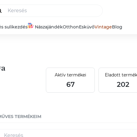
és sulikezdés
Nászajándék
Otthon
Esküvő
Vintage
Blog
va
Aktív termékei
Eladott termék
67
202
MŰVES TERMÉKEIM