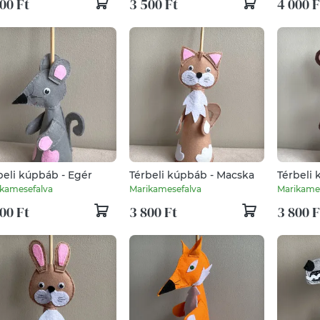
00 Ft
3 500 Ft
4 000 F
beli kúpbáb - Egér
Térbeli kúpbáb - Macska
Térbeli
kamesefalva
Marikamesefalva
Marikame
00 Ft
3 800 Ft
3 800 F