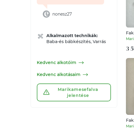
nonesz27
Fak
Alkalmazott technikák:
cm 
Mari
Baba-és bábkészítés, Varrás
3 5
Kedvenc alkotóim
Kedvenc alkotásaim
Marikamesefalva
jelentése
Fak
cm 
Mari