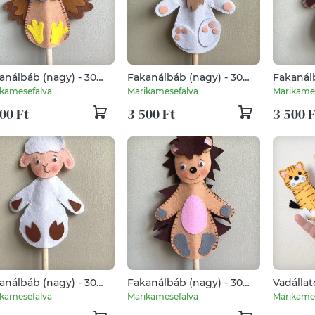
análbáb (nagy) - 30
Fakanálbáb (nagy) - 30
Fakanálb
(Tyúk)
cm (Nyúl - fehér)
cm (Kec
kamesefalva
Marikamesefalva
Marikame
00 Ft
3 500 Ft
3 500 F
análbáb (nagy) - 30
Fakanálbáb (nagy) - 30
Vadállat
(Bárány)
cm (Sün)
ujjbábo
kamesefalva
Marikamesefalva
Marikame