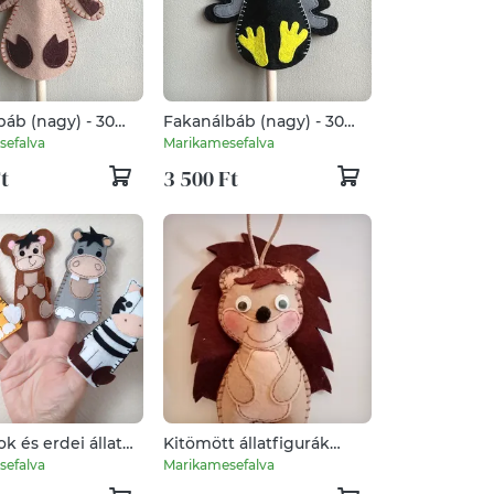
áb (nagy) - 30
Fakanálbáb (nagy) - 30
ske)
cm (Varjú)
sefalva
Marikamesefalva
t
3 500 Ft
ok és erdei állatok
Kitömött állatfigurák
k
(Süni, Oroszlán, Nyuszi,
sefalva
Marikamesefalva
Sárkány)