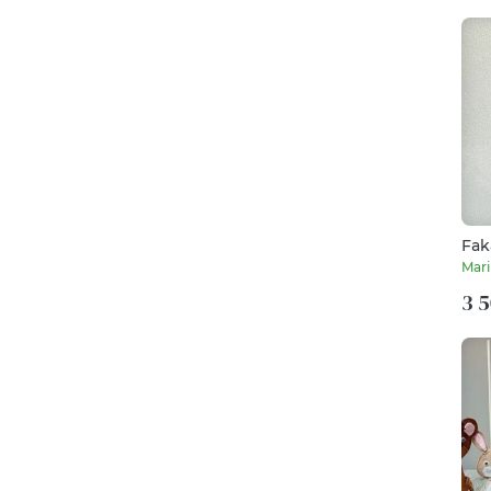
Fak
cm 
Mari
3 5