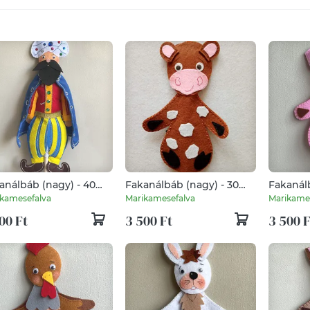
análbáb (nagy) - 40
Fakanálbáb (nagy) - 30
Fakanálb
(Török császár)
cm (Boci)
cm (Mal
kamesefalva
Marikamesefalva
Marikame
00 Ft
3 500 Ft
3 500 F