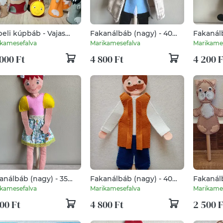
beli kúpbáb - Vajas
Fakanálbáb (nagy) - 40
Fakanálb
kó mese
cm (Királyfi)
cm (Fiú)
kamesefalva
Marikamesefalva
Marikame
000 Ft
4 800 Ft
4 200 F
análbáb (nagy) - 35
Fakanálbáb (nagy) - 40
Fakanálb
(Lány)
cm (Ember)
kamesefalva
Marikamesefalva
Marikame
00 Ft
4 800 Ft
2 500 F