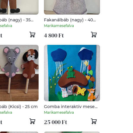
áb (nagy) - 35
Fakanálbáb (nagy) - 40
cm (Királyné)
sefalva
Marikamesefalva
t
4 800 Ft
áb (Kicsi) - 25 cm
Gomba interaktív mese
ujjbábokkal
sefalva
Marikamesefalva
t
25 000 Ft