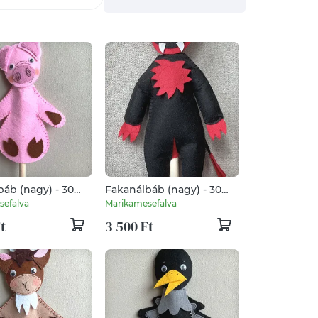
áb (nagy) - 30
Fakanálbáb (nagy) - 30
ac)
cm (Ördög)
sefalva
Marikamesefalva
t
3 500 Ft