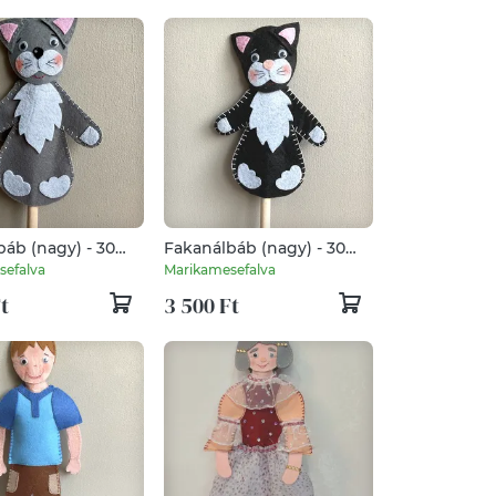
áb (nagy) - 30
Fakanálbáb (nagy) - 30
ka - szürke)
cm (Macska - fekete)
sefalva
Marikamesefalva
t
3 500 Ft