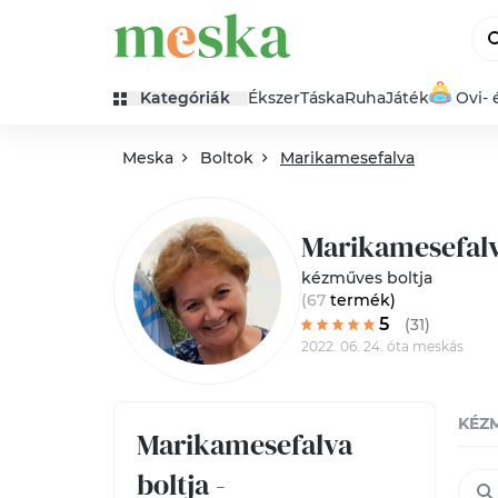
Kategóriák
Ékszer
Táska
Ruha
Játék
Ovi- 
Meska
Boltok
Marikamesefalva
Marikamesefal
kézműves boltja
(67
termék
)
5
(31)
2022. 06. 24. óta meskás
KÉZ
Marikamesefalva
boltja -