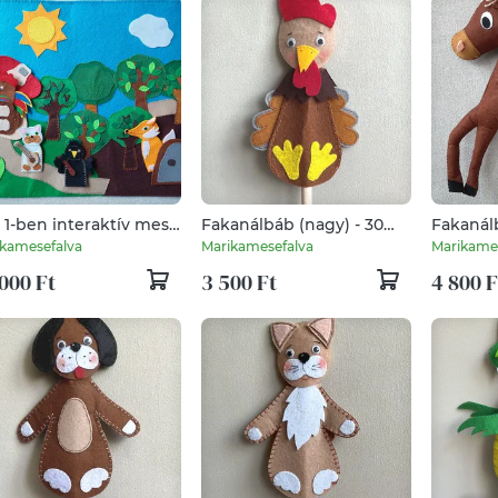
z 1-ben interaktív mese
Fakanálbáb (nagy) - 30
Fakanálb
jaspánkó és az
cm (Kakas)
cm (Par
kamesefalva
Marikamesefalva
Marikame
nytarajos kiskakas)
000 Ft
3 500 Ft
4 800 F
bábokkal