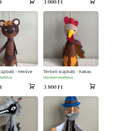
t
3 000 Ft
 kúpbáb - Medve
Térbeli kúpbáb - Kakas
sefalva
Marikamesefalva
t
3 800 Ft