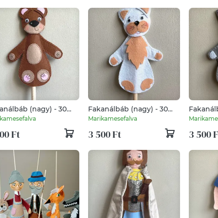
análbáb (nagy) - 30
Fakanálbáb (nagy) - 30
Fakanálb
(Medve világos barna)
cm (Macska - fehér)
cm (Macs
kamesefalva
Marikamesefalva
Marikame
00 Ft
3 500 Ft
3 500 F