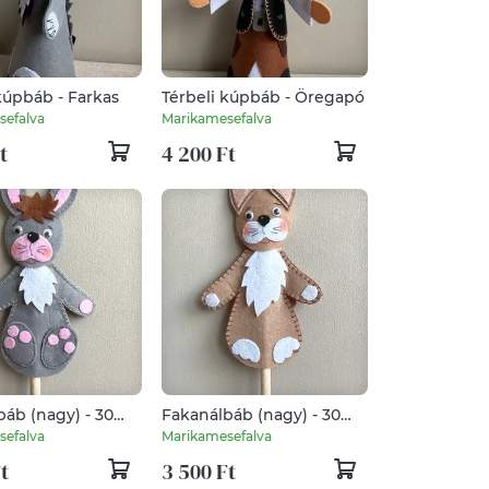
kúpbáb - Farkas
Térbeli kúpbáb - Öregapó
sefalva
Marikamesefalva
t
4 200 Ft
áb (nagy) - 30
Fakanálbáb (nagy) - 30
 - szürke)
cm (Nyúl - barna)
sefalva
Marikamesefalva
t
3 500 Ft