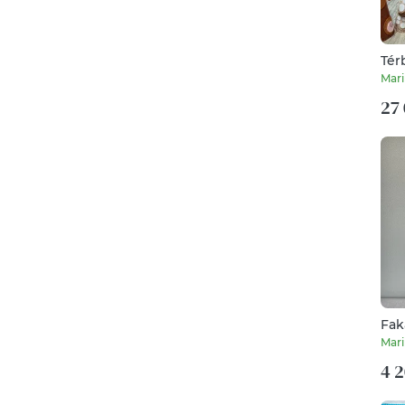
Tér
pán
Mari
27 
Fak
cm 
Mari
4 2