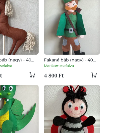
áb (nagy) - 40
Fakanálbáb (nagy) - 40
ipa)
cm (Vadász)
sefalva
Marikamesefalva
t
4 800 Ft