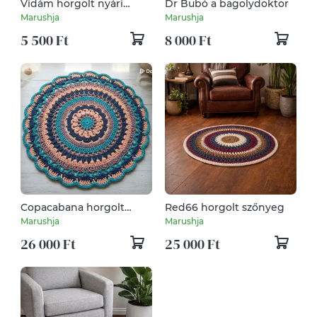
Vidám horgolt nyári
Dr Bubó a bagolydoktor
kézitáska, koktéltáska
Marushja
Marushja
5 500 Ft
8 000 Ft
Copacabana horgolt
Red66 horgolt szőnyeg
mandala szőnyeg
Marushja
Marushja
26 000 Ft
25 000 Ft