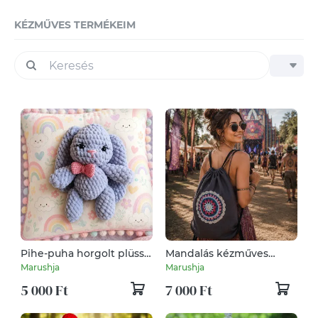
KÉZMŰVES TERMÉKEIM
Pihe-puha horgolt plüss
Mandalás kézműves
nyuszi
hátizsák-bélelt gymbag
Marushja
Marushja
fesztiválra,elvonulásra
5 000 Ft
7 000 Ft