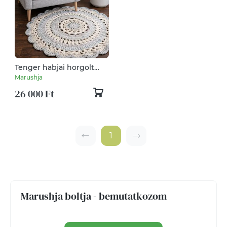
Tenger habjai horgolt
mandala szőnyeg
Marushja
26 000 Ft
1
Marushja boltja - bemutatkozom