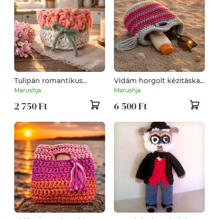
Tulipán romantikus
Vidám horgolt kézitáska,
horgolt kosárka
koktéltáska
Marushja
Marushja
bármitartó csokitartó
2 750 Ft
6 500 Ft