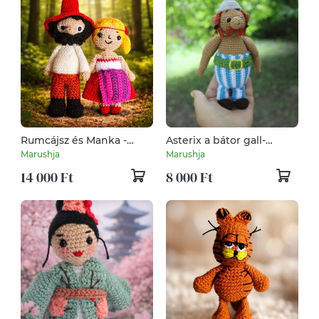
Rumcájsz és Manka -
Asterix a bátor gall-
évfordulós ajándék,
egyedi, kézzel horgolt
Marushja
Marushja
egyedi horgolt
amigurumi figura
14 000 Ft
8 000 Ft
amigurumi