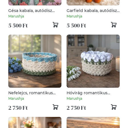
Gésa kabala, autódísz
Garfield kabala, autódísz
(horgolt)
(horgolt)
Marushja
Marushja
5 500 Ft
5 500 Ft
Nefelejcs, romantikus
Hóvirág romantikus
horgolt kosárka
horgolt kosárka
Marushja
Marushja
bármitartó csokitartó
bármitartó csokitartó
2 750 Ft
2 750 Ft