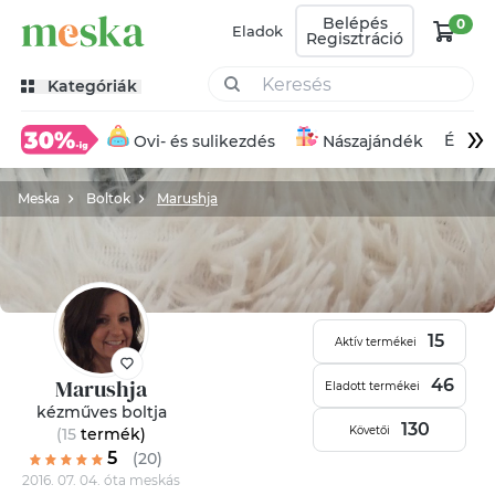
Belépés
0
Eladok
Regisztráció
Kategóriák
»
Éksze
Ovi- és sulikezdés
Nászajándék
Meska
Boltok
Marushja
15
Aktív termékei
Marushja
46
Eladott termékei
kézműves boltja
130
Követői
(15
termék
)
5
(20)
2016. 07. 04. óta meskás