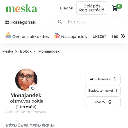
Belépés
0
Eladok
Regisztráció
Kategóriák
»
Ékszer
Táska
Ovi- és sulikezdés
Nászajándék
Meska
Boltok
Monajandek
1
Aktív termékei
1
Eladott termékei
Monajandek
kézműves boltja
6
Követői
(1
termék
)
2021. 09. 06. óta meskás
KÉZMŰVES TERMÉKEIM