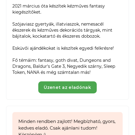
2021 március óta készítek kézműves fantasy 
kiegészítőket. 

Szójaviasz gyertyák, illatviaszok, nemesacél 
ékszerek és kézműves dekorációs tárgyak, mint 
bájitalok, kockatartó és ékszeres dobozok. 

Esküvői ajándékokat is készítek egyedi felkrésre!

Fő témáim: fantasy, goth divat, Dungeons and 
Dragons, Baldur's Gate 3, Negyedik szárny, Sleep 
Token, NANA és még számtalan más! 
Üzenet az eladónak
Minden rendben zajlott! Megbízható, gyors,
kedves eladó. Csak ajánlani tudom!
Köszönöm :)