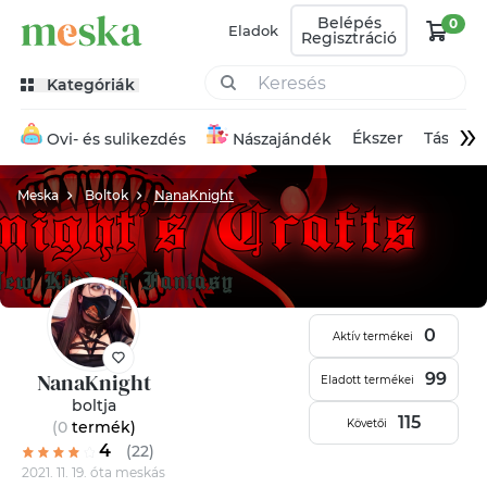
Belépés
0
Eladok
Regisztráció
Kategóriák
»
Ékszer
Táska
Ovi- és sulikezdés
Nászajándék
Meska
Boltok
NanaKnight
0
Aktív termékei
NanaKnight
99
Eladott termékei
boltja
115
Követői
(0
termék
)
4
(22)
2021. 11. 19. óta meskás