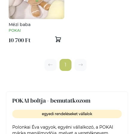
Mézi baba
POKAI
10 700 Ft
1
POKAI boltja - bemutatkozom
egyedi rendeléseket vállalok
Polonkai Éva vagyok, egyéni vállalkozó, a POKAI 
márka megálmodója, melyet a vezetéknevem 