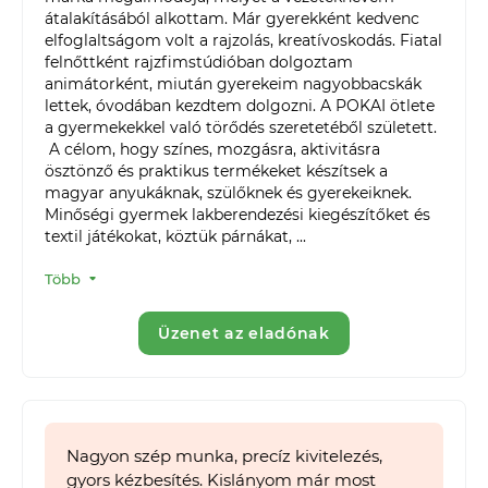
átalakításából alkottam. Már gyerekként kedvenc 
elfoglaltságom volt a rajzolás, kreatívoskodás. Fiatal 
felnőttként rajzfimstúdióban dolgoztam 
animátorként, miután gyerekeim nagyobbacskák 
lettek, óvodában kezdtem dolgozni. A POKAI ötlete 
a gyermekekkel való törődés szeretetéből született.

 A célom, hogy színes, mozgásra, aktivitásra 
ösztönző és praktikus termékeket készítsek a 
magyar anyukáknak, szülőknek és gyerekeiknek.

Minőségi gyermek lakberendezési kiegészítőket és 
textil játékokat, köztük párnákat, ...
Több
Üzenet az eladónak
Nagyon szép munka, precíz kivitelezés,
gyors kézbesítés. Kislányom már most