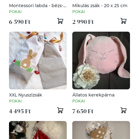
Montessori labda - bézs-
Mikulás zsák - 20 x 25 cm
sárga, 17 cm
POKAI
POKAI
6 590 Ft
2 990 Ft
XXL Nyuszizsák
Állatos kerekpárna
POKAI
POKAI
4 495 Ft
7 650 Ft