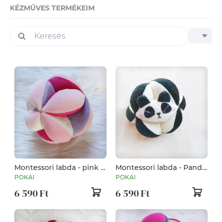
KÉZMŰVES TERMÉKEIM
Montessori labda - pink -
Montessori labda - Panda,
lila, 17 cm
17 cm
POKAI
POKAI
6 590 Ft
6 590 Ft