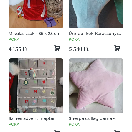
Mikulás zsák - 35 x 25 cm
Ünnepi kék Karácsonyi
zokni
POKAI
POKAI
4 155 Ft
5 580 Ft
Színes adventi naptár
Sherpa csillag párna -
rózsaszín
POKAI
POKAI