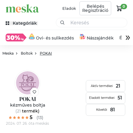
Belépés
0
Eladok
Regisztráció
Kategóriák
»
Éksze
Ovi- és sulikezdés
Nászajándék
Meska
Boltok
POKAI
21
Aktív termékei
POKAI
51
Eladott termékei
kézműves boltja
81
Követői
(21
termék
)
5
(13)
2024. 07. 26. óta meskás