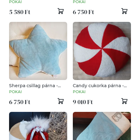
zokni
bézs
POKAI
POKAI
5 580 Ft
6 750 Ft
Sherpa csillag párna -
Candy cukorka párna -
kék
kétoldalas
POKAI
POKAI
6 750 Ft
9 010 Ft