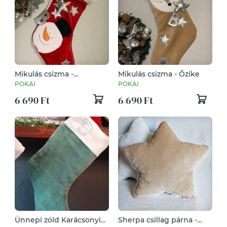
Mikulás csizma -
Mikulás csizma - Őzike
Hóember
POKAI
POKAI
6 690 Ft
6 690 Ft
Ünnepi zöld Karácsonyi
Sherpa csillag párna -