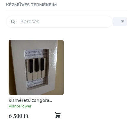
KÉZMŰVES TERMÉKEIM
kisméretű zongora
billentyűk fa
PianoFlower
képkeretben
6 500 Ft