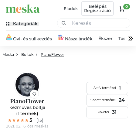
Belépés
0
Eladok
Regisztráció
Kategóriák
»
Ékszer
Táska
Ovi- és sulikezdés
Nászajándék
Meska
Boltok
PianoFlower
1
Aktív termékei
PianoFlower
24
Eladott termékei
kézműves boltja
31
Követői
(1
termék
)
5
(15)
2021. 02. 16. óta meskás