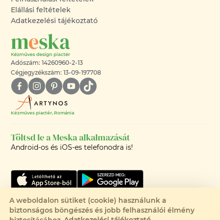
Elállási feltételek
Adatkezelési tájékoztató
Adószám: 14260960-2-13
Cégjegyzékszám: 13-09-197708
Kézműves piactér, Románia
Töltsd le a Meska alkalmazását
Android-os és iOS-es telefonodra is!
A weboldalon sütiket (cookie) használunk a
biztonságos böngészés és jobb felhasználói élmény
©2008-2026 - MESKA.HU -