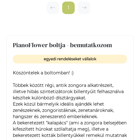
1
PianoFlower boltja - bemutatkozom
egyedi rendeléseket vállalok
Köszöntelek a boltomban! :)

Többek között régi, antik zongora alkatrészeit, 
illetve hibás szintetizátorok billentyűit felhasználva 
készítek különböző dísztárgyakat.

Ezek közül bármelyik ideális ajándék lehet 
zenészeknek, zongoristáknak, zenetanároknak, 
hangszer és zeneszerető emberkéknek.

A bekeretezett "kalapács" (ami a zongora belsejében 
kifeszített húrokat szólaltatja meg), illetve a 
bekeretezett kották billentyűkkel remekül mutatnak 