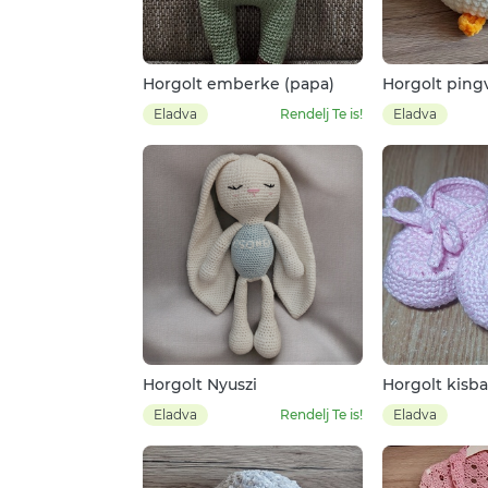
Horgolt emberke (papa)
Horgolt ping
Eladva
Rendelj Te is!
Eladva
Horgolt Nyuszi
Horgolt kisb
Eladva
Rendelj Te is!
Eladva