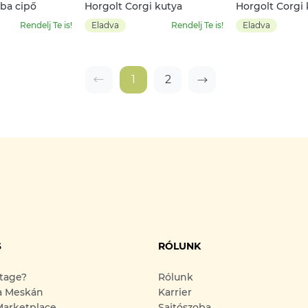
aba cipő
Horgolt Corgi kutya
Horgolt Corgi 
Rendelj Te is!
Eladva
Rendelj Te is!
Eladva
1
2
S
RÓLUNK
ntage?
Rólunk
a Meskán
Karrier
arketplace
Sajtószoba