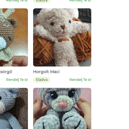
Rendelj Te is!
Eladva
Rendelj Te is!
csörgő
Horgolt Maci
Rendelj Te is!
Eladva
Rendelj Te is!