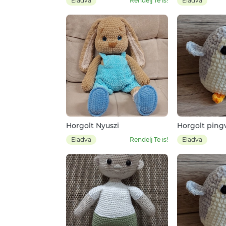
Eladva
Rendelj Te is!
Eladva
Horgolt Nyuszi
Horgolt ping
Eladva
Rendelj Te is!
Eladva