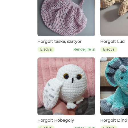
Horgolt táska, szatyor
Horgolt Lúd
Eladva
Rendelj Te is!
Eladva
Horgolt Hóbagoly
Horgolt Dínó