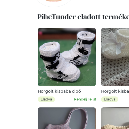
PiheTunder eladott terméke
Horgolt kisbaba cipő
Horgolt kisb
Eladva
Rendelj Te is!
Eladva