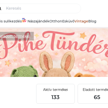
és sulikezdés
Nászajándék
Otthon
Esküvő
Vintage
Blog
eladott termékei
Aktív termékei
Eladott termék
133
65