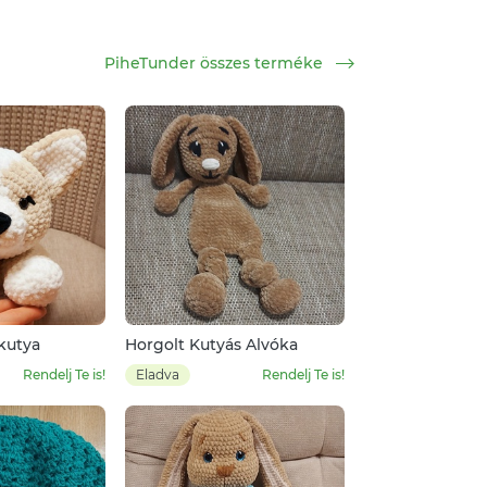
PiheTunder összes terméke
kutya
Horgolt Kutyás Alvóka
Rendelj Te is!
Eladva
Rendelj Te is!