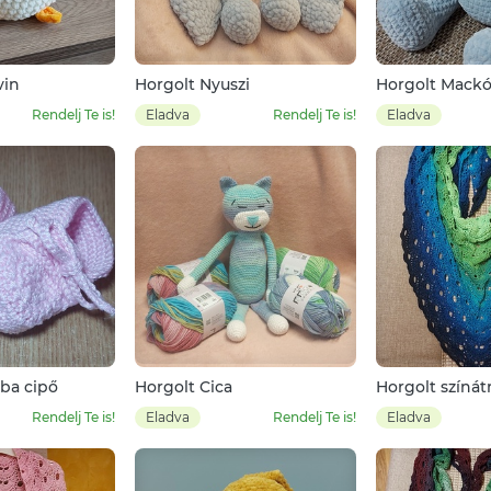
vin
Horgolt Nyuszi
Horgolt Mack
Rendelj Te is!
Eladva
Rendelj Te is!
Eladva
aba cipő
Horgolt Cica
Horgolt színá
kendő
Rendelj Te is!
Eladva
Rendelj Te is!
Eladva