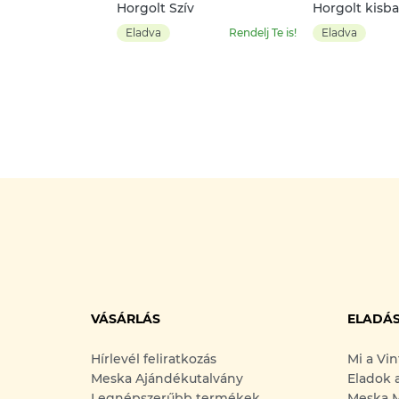
Horgolt Szív
Horgolt kisb
Eladva
Rendelj Te is!
Eladva
VÁSÁRLÁS
ELADÁ
Hírlevél feliratkozás
Mi a Vi
Meska Ajándékutalvány
Eladok 
Legnépszerűbb termékek
Meska M