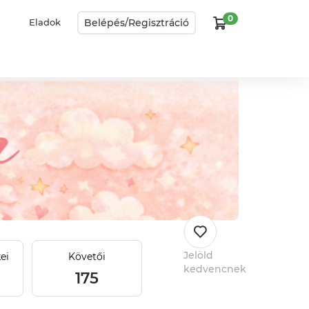
0
Belépés/
Regisztráció
Eladok
Jelöld
ei
Követői
kedvencnek
175