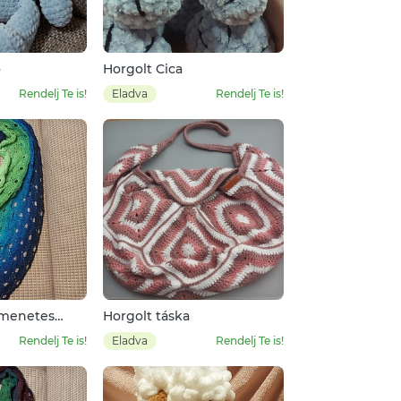
ó
Horgolt Cica
Rendelj Te is!
Eladva
Rendelj Te is!
tmenetes
Horgolt táska
Rendelj Te is!
Eladva
Rendelj Te is!