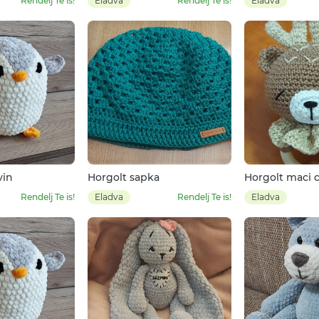
Rendelj Te is!
Eladva
Rendelj Te is!
Eladva
vin
Horgolt sapka
Horgolt maci 
Rendelj Te is!
Eladva
Rendelj Te is!
Eladva