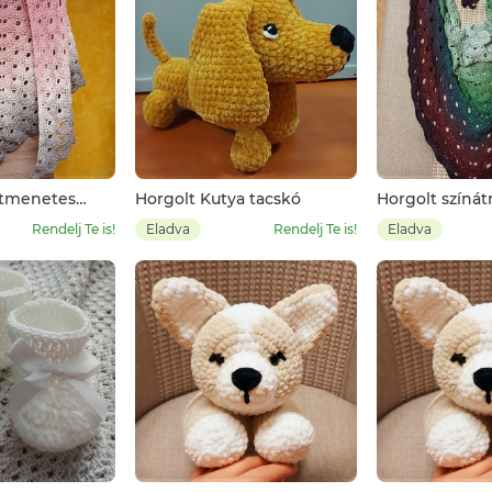
átmenetes
Horgolt Kutya tacskó
Horgolt színá
kendő
Rendelj Te is!
Eladva
Rendelj Te is!
Eladva