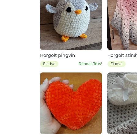
Horgolt pingvin
Horgolt szín
kendő
Eladva
Rendelj Te is!
Eladva