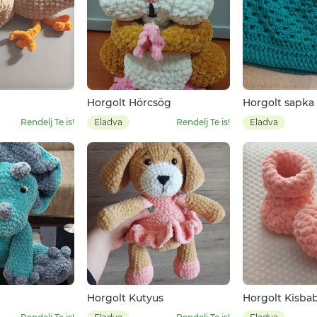
Horgolt Hörcsög
Horgolt sapka
Rendelj Te is!
Eladva
Rendelj Te is!
Eladva
Horgolt Kutyus
Horgolt Kisba