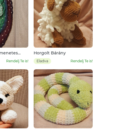
tmenetes
Horgolt Bárány
Rendelj Te is!
Eladva
Rendelj Te is!