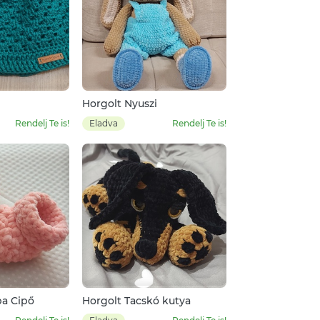
Horgolt Nyuszi
Rendelj Te is!
Eladva
Rendelj Te is!
ba Cipő
Horgolt Tacskó kutya