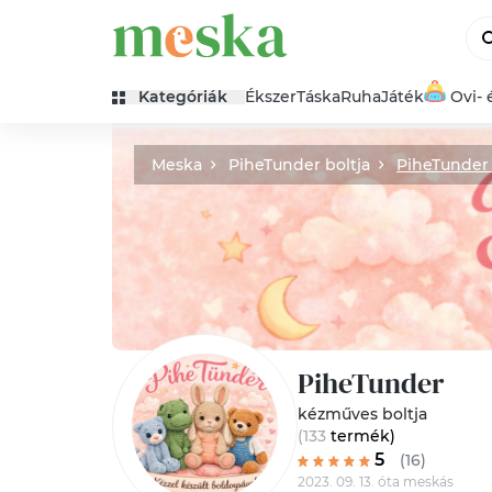
Kategóriák
Ékszer
Táska
Ruha
Játék
Ovi- 
Meska
PiheTunder boltja
PiheTunder 
PiheTunder
kézműves boltja
(133
termék
)
5
(16)
2023. 09. 13. óta meskás