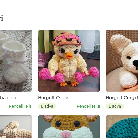
i
aba cipő
Horgolt Csibe
Horgolt Corgi 
Rendelj Te is!
Eladva
Rendelj Te is!
Eladva