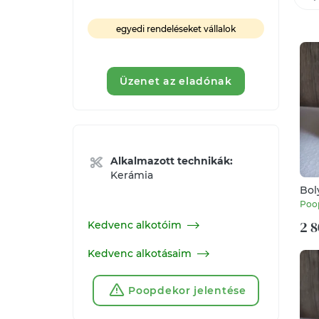
egyedi rendeléseket vállalok
Üzenet az eladónak
Alkalmazott technikák:
Kerámia
Bol
Poo
2 8
Kedvenc alkotóim
Kedvenc alkotásaim
Poopdekor jelentése