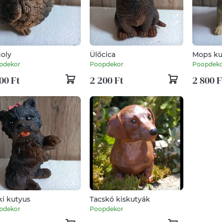
oly
Ülőcica
Mops ku
pdekor
Poopdekor
Poopdek
00 Ft
2 200 Ft
2 800 F
ki kutyus
Tacskó kiskutyák
pdekor
Poopdekor