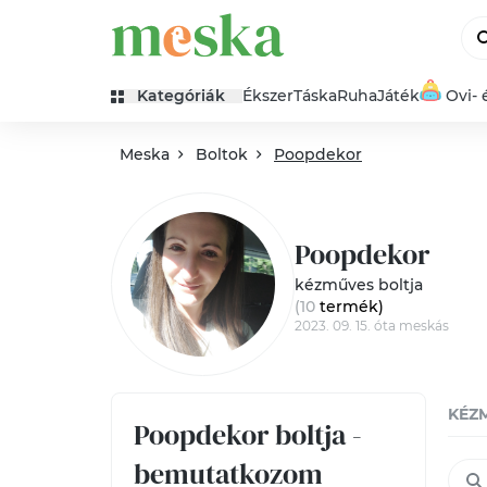
Kategóriák
Ékszer
Táska
Ruha
Játék
Ovi- 
Meska
Boltok
Poopdekor
Poopdekor
kézműves boltja
(10
termék
)
2023. 09. 15. óta meskás
KÉZ
Poopdekor boltja -
bemutatkozom