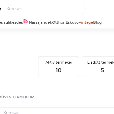
és sulikezdés
Nászajándék
Otthon
Esküvő
Vintage
Blog
Aktív termékei
Eladott termék
10
5
MŰVES TERMÉKEIM