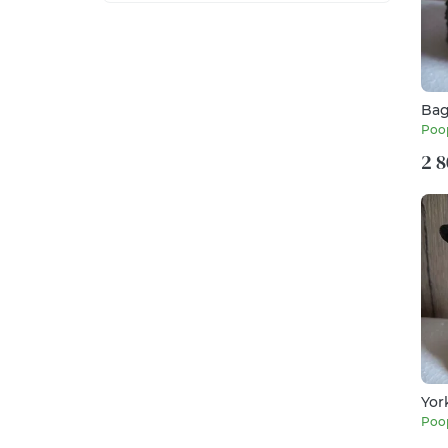
Bag
Poo
2 8
Yor
Poo