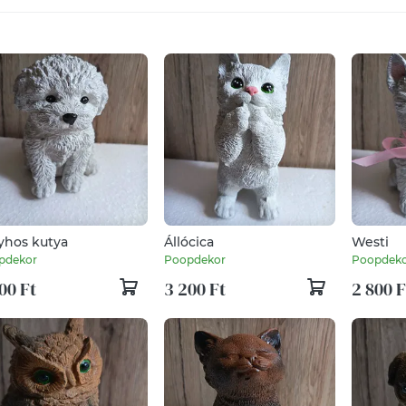
yhos kutya
Állócica
Westi
pdekor
Poopdekor
Poopdek
00 Ft
3 200 Ft
2 800 F