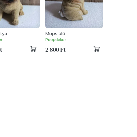
tya
Mops ülő
or
Poopdekor
t
2 800 Ft