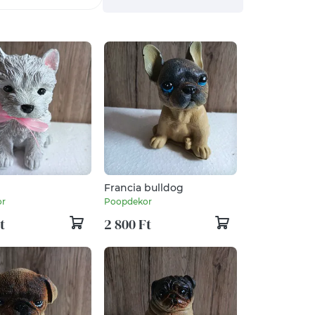
Francia bulldog
or
Poopdekor
t
2 800 Ft