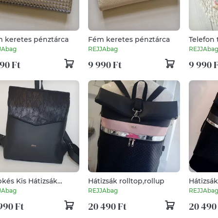
 keretes pénztárca
Fém keretes pénztárca
Telefon
JAbag
REJJAbag
REJJAba
90 Ft
9 990 Ft
9 990 
pkés Kis Hátizsák
Hátizsák rolltop,rollup
Hátizsák
ete
JAbag
REJJAbag
REJJAba
990 Ft
20 490 Ft
20 490