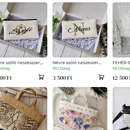
re szóló neszesszer,
Névre szóló neszeszer
FEHÉR-
ltartó, szemüvegtok
ajándékba
Hátizsá
JAbag
REJJAbag
REJJAba
zsebbel
00 Ft
3 500 Ft
12 500 