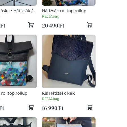
táska / Hátizsák /
Hátizsák rolltop,rollup
ka variálható
g
REJJAbag
 Ft
20 490 Ft
 rolltop,rollup
Kis Hátizsák kék
g
REJJAbag
Ft
16 990 Ft