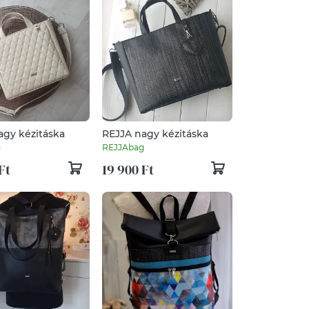
agy kézitáska
REJJA nagy kézitáska
g
REJJAbag
Ft
19 900 Ft