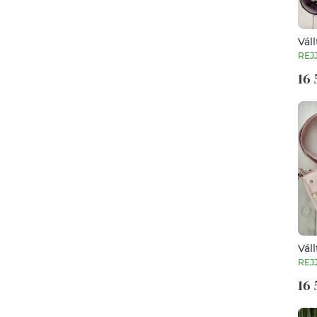
Vál
sze
REJ
16 
Vál
sze
REJ
16 