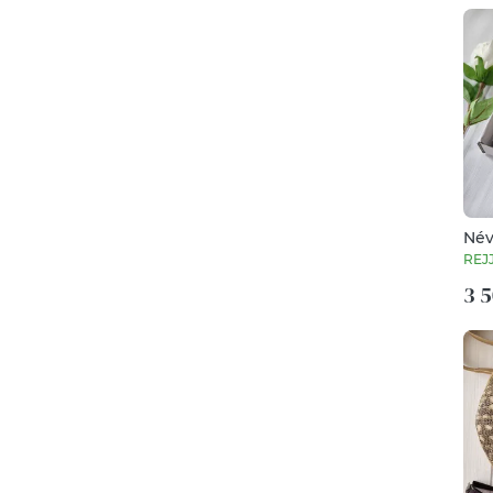
Név
tol
REJ
3 5