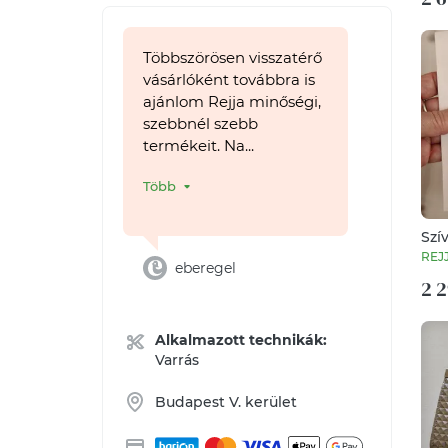
Többszörösen visszatérő
vásárlóként továbbra is
ajánlom Rejja minőségi,
szebbnél szebb
termékeit. Na...
Több
Szí
név
REJ
eberegel
2 2
Alkalmazott technikák:
Varrás
Budapest V. kerület