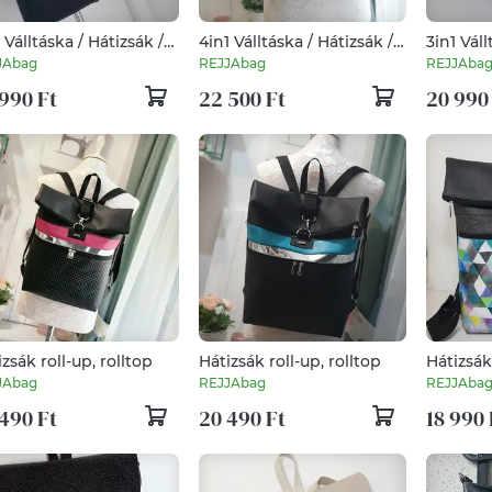
 Válltáska / Hátizsák /
4in1 Válltáska / Hátizsák /
3in1 Váll
altáska variálható
Oldaltáska variálható
Oldaltás
JAbag
REJJAbag
REJJAba
990 Ft
22 500 Ft
20 990
zsák roll-up, rolltop
Hátizsák roll-up, rolltop
Hátizsák
JAbag
REJJAbag
REJJAba
490 Ft
20 490 Ft
18 990 