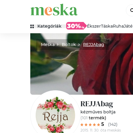
Kategóriák
Ékszer
Táska
Ruha
Ját
Meska
Boltok
REJJAbag
REJJAbag
kézműves boltja
(101
termék
)
5
(142)
2015. 11. 30. óta meskás