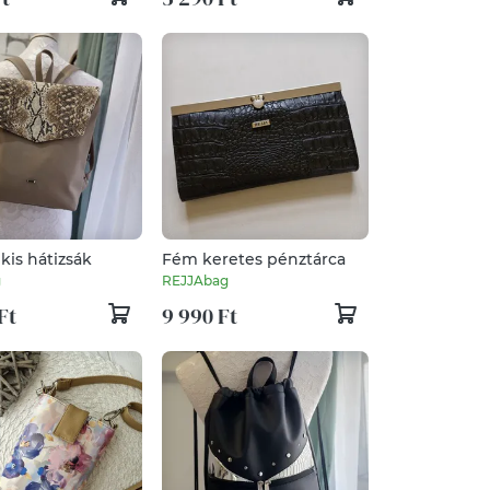
kis hátizsák
Fém keretes pénztárca
g
REJJAbag
Ft
9 990 Ft