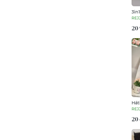
3in1
Old
REJ
20 
Háti
REJ
20 