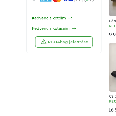
Kedvenc alkotóim
Fém
REJ
Kedvenc alkotásaim
9 9
REJJAbag jelentése
Csi
fek
REJ
16 