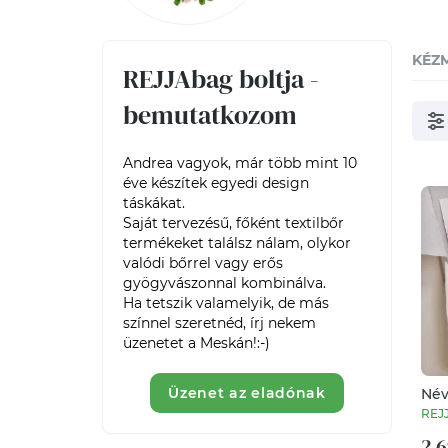
KÉZ
REJJAbag boltja -
bemutatkozom
Andrea vagyok, már több mint 10 
éve készítek egyedi design 
táskákat. 

Saját tervezésű, főként textilbőr 
termékeket találsz nálam, olykor 
valódi bőrrel vagy erős 
gyögyvászonnal kombinálva. 

Ha tetszik valamelyik, de más 
színnel szeretnéd, írj nekem 
üzenetet a Meskán!:-)
Üzenet az eladónak
Név
kul
REJ
név
2 6
úgy