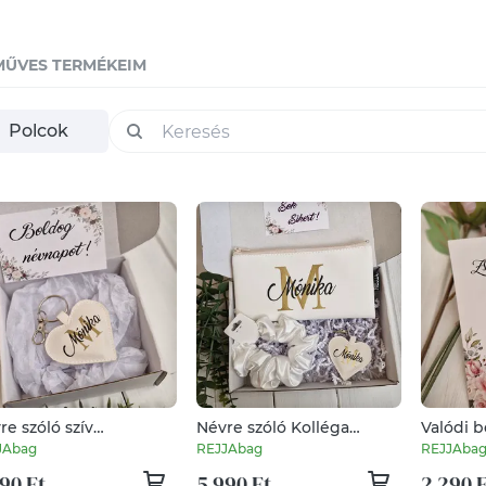
MŰVES TERMÉKEIM
Polcok
re szóló szív
Névre szóló Kolléga
Valódi b
cstartó, táskadísz
búcsúztató,ballagási,névnapi
hipoalle
JAbag
REJJAbag
REJJAba
napra, szülinapra,csak
ajándék
ajándék
90 Ft
5 990 Ft
2 290 
!