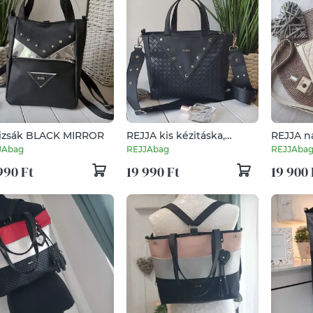
izsák BLACK MIRROR
REJJA kis kézitáska,
REJJA n
szegecses
JAbag
REJJAbag
REJJAba
990 Ft
19 990 Ft
19 900 