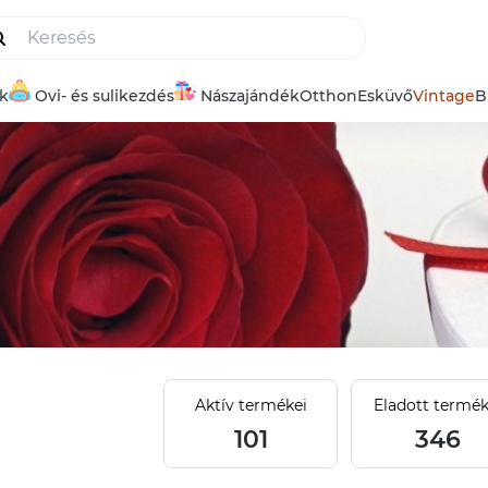
ék
Ovi- és sulikezdés
Nászajándék
Otthon
Esküvő
Vintage
B
Aktív termékei
Eladott termék
101
346