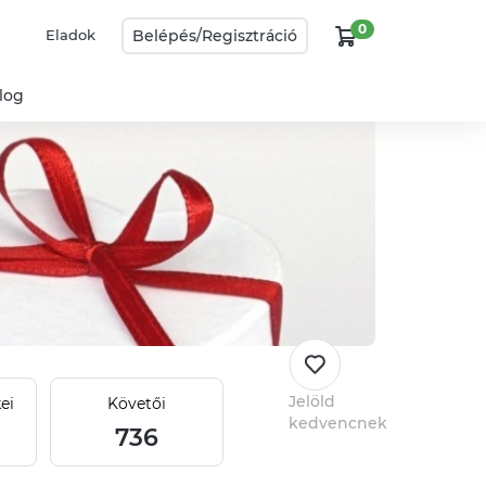
0
Belépés/
Regisztráció
Eladok
log
Jelöld
ei
Követői
kedvencnek
736