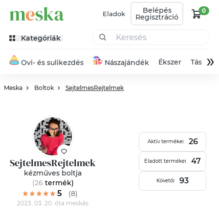
Belépés
0
Eladok
Regisztráció
Kategóriák
»
Ékszer
Táska
Ovi- és sulikezdés
Nászajándék
Meska
Boltok
SejtelmesRejtelmek
26
Aktív termékei
SejtelmesRejtelmek
47
Eladott termékei
kézműves boltja
93
Követői
(26
termék
)
5
(8)
2023. 03. 20. óta meskás