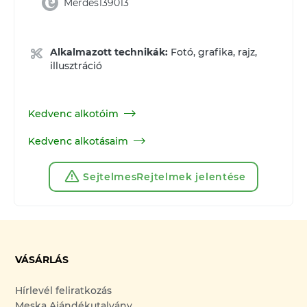
Merdes139013
Alkalmazott technikák:
Fotó, grafika, rajz,
illusztráció
Kedvenc alkotóim
Kedvenc alkotásaim
SejtelmesRejtelmek jelentése
VÁSÁRLÁS
Hírlevél feliratkozás
Meska Ajándékutalvány