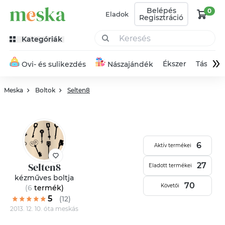
Belépés
0
Eladok
Regisztráció
Kategóriák
»
Ékszer
Táska
Ovi- és sulikezdés
Nászajándék
Meska
Boltok
Selten8
6
Aktív termékei
Selten8
27
Eladott termékei
kézműves boltja
70
Követői
(6
termék
)
5
(12)
2013. 12. 10. óta meskás