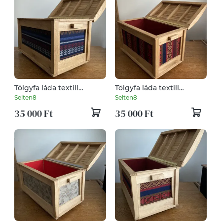
Tölgyfa láda textill
Tölgyfa láda textill
oldalbetétekkel
oldalbetétekkel
Selten8
Selten8
35 000 Ft
35 000 Ft