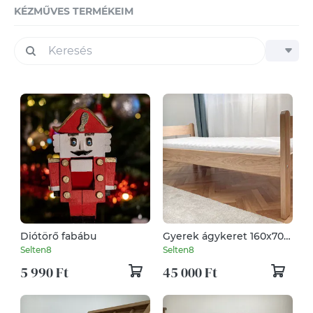
KÉZMŰVES TERMÉKEIM
Diótörő fabábu
Gyerek ágykeret 160x70
cm
Selten8
Selten8
5 990 Ft
45 000 Ft