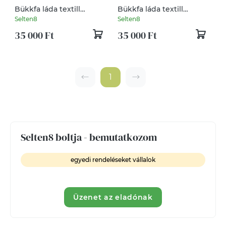
Bükkfa láda textill
Bükkfa láda textill
oldalbetétekkel
oldalbetétekkel
Selten8
Selten8
35 000 Ft
35 000 Ft
1
Selten8 boltja - bemutatkozom
egyedi rendeléseket vállalok
Üzenet az eladónak