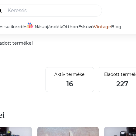
és sulikezdés
Nászajándék
Otthon
Esküvő
Vintage
Blog
adott termékei
Aktív termékei
Eladott termék
16
227
ei