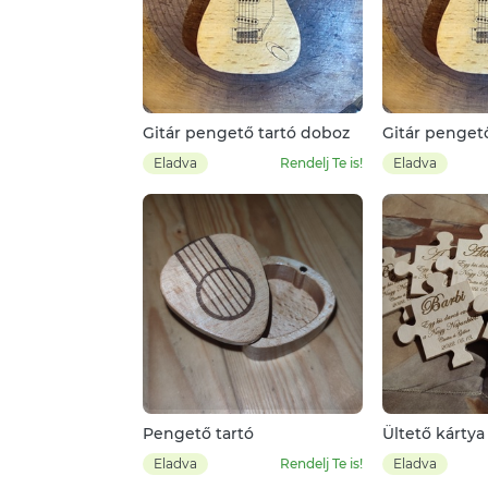
Gitár pengető tartó doboz
Gitár penget
Eladva
Rendelj Te is!
Eladva
Pengető tartó
Ültető kártya
Eladva
Rendelj Te is!
Eladva