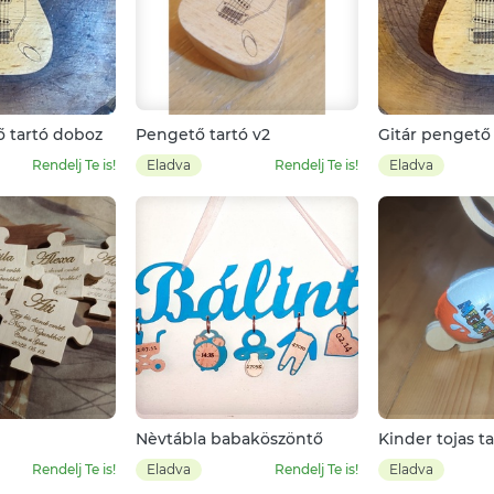
ő tartó doboz
Pengető tartó v2
Gitár pengető
Rendelj Te is!
Eladva
Rendelj Te is!
Eladva
Nèvtábla babaköszöntő
Kinder tojas ta
husvètra
Rendelj Te is!
Eladva
Rendelj Te is!
Eladva