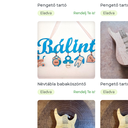
Pengető tartó
Pengető tart
Eladva
Rendelj Te is!
Eladva
Nèvtábla babaköszöntő
Pengető tart
Eladva
Rendelj Te is!
Eladva