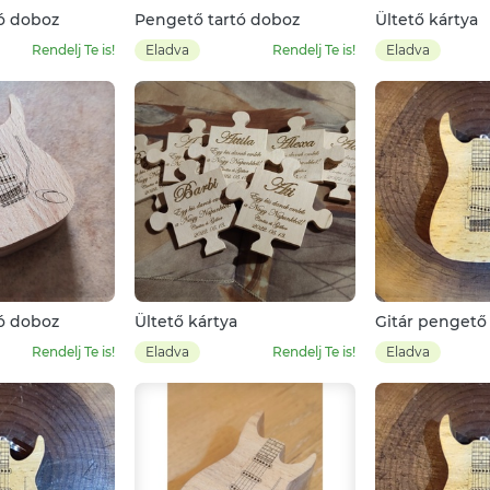
ó doboz
Pengető tartó doboz
Ültető kártya
Rendelj Te is!
Eladva
Rendelj Te is!
Eladva
ó doboz
Ültető kártya
Gitár pengető
Rendelj Te is!
Eladva
Rendelj Te is!
Eladva