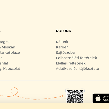
S
RÓLUNK
ntage?
Rólunk
a Meskán
Karrier
arketplace
Sajtószoba
ás
Felhasználási feltételek
ánlat
Elállási feltételek
g, Kapcsolat
Adatkezelési tájékoztató