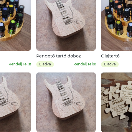
Pengető tartó doboz
Olajtartó
Rendelj Te is!
Eladva
Rendelj Te is!
Eladva