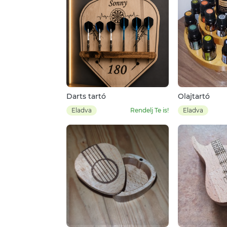
Darts tartó
Olajtartó
Eladva
Rendelj Te is!
Eladva