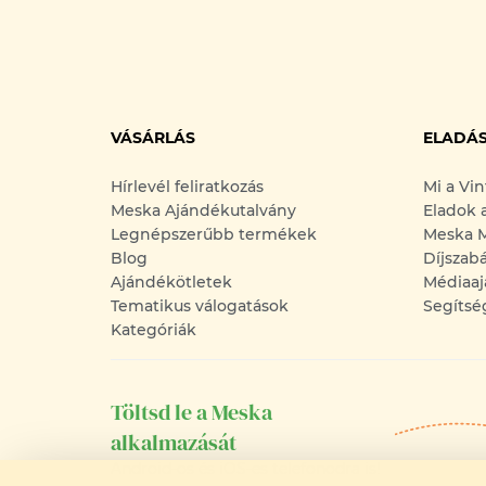
VÁSÁRLÁS
ELADÁ
Hírlevél feliratkozás
Mi a Vi
Meska Ajándékutalvány
Eladok 
Legnépszerűbb termékek
Meska M
Blog
Díjszab
Ajándékötletek
Médiaaj
Tematikus válogatások
Segítsé
Kategóriák
Töltsd le a Meska
alkalmazását
Android-os és iOS-es telefonodra is!