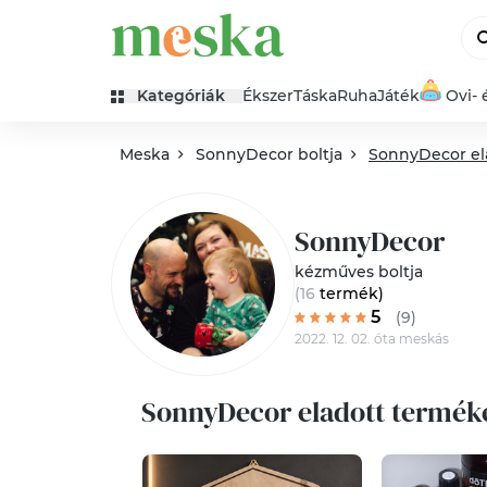
Kategóriák
Ékszer
Táska
Ruha
Játék
Ovi- 
Meska
SonnyDecor boltja
SonnyDecor el
SonnyDecor
kézműves boltja
(16
termék
)
5
(9)
2022. 12. 02. óta meskás
SonnyDecor eladott termék