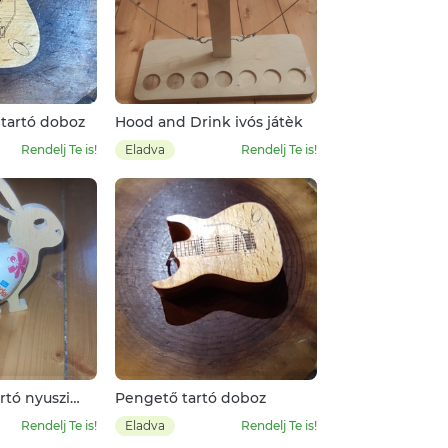
 tartó doboz
Hood and Drink ivós játèk
Rendelj Te is!
Eladva
Rendelj Te is!
rtó nyuszi
Pengető tartó doboz
Rendelj Te is!
Eladva
Rendelj Te is!