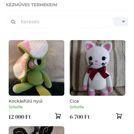
KÉZMŰVES TERMÉKEIM
Kockásfülű nyúl
Cica
Szilszilla
Szilszilla
12 000 Ft
6 700 Ft