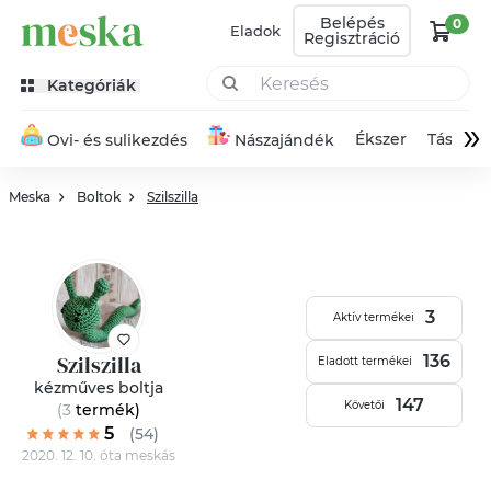
Belépés
0
Eladok
Regisztráció
Kategóriák
»
Ékszer
Táska
Ovi- és sulikezdés
Nászajándék
Meska
Boltok
Szilszilla
3
Aktív termékei
Szilszilla
136
Eladott termékei
kézműves boltja
147
Követői
(3
termék
)
5
(54)
2020. 12. 10. óta meskás